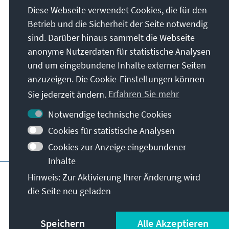
Anschrift
Diese Webseite verwendet Cookies, die für den
Betrieb und die Sicherheit der Seite notwendig
Konrad-Adenauer-Stiftung e.V.
sind. Darüber hinaus sammelt die Webseite
Auslandsbüro China
anonyme Nutzerdaten für statistische Analysen
Zhongyu Plaza, Room 2007-2008, A6 Gongti
und um eingebundene Inhalte externer Seiten
North Road, Chaoyang District
anzuzeigen. Die Cookie-Einstellungen können
100027
Peking
Sie jederzeit ändern.
Erfahren Sie mehr
China
Notwendige technische Cookies
Cookies für statistische Analysen
Cookies zur Anzeige eingebundener
Inhalte
Hauptseite der KAS
Impressum
Datensc
Hinweis: Zur Aktivierung Ihrer Änderung wird
die Seite neu geladen
Speichern
Alle Akzeptieren