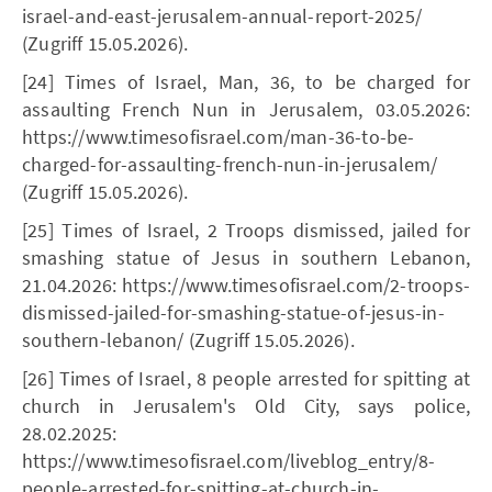
israel-and-east-jerusalem-annual-report-2025/
(Zugriff 15.05.2026).
[24] Times of Israel, Man, 36, to be charged for
assaulting French Nun in Jerusalem, 03.05.2026:
https://www.timesofisrael.com/man-36-to-be-
charged-for-assaulting-french-nun-in-jerusalem/
(Zugriff 15.05.2026).
[25] Times of Israel, 2 Troops dismissed, jailed for
smashing statue of Jesus in southern Lebanon,
21.04.2026: https://www.timesofisrael.com/2-troops-
dismissed-jailed-for-smashing-statue-of-jesus-in-
southern-lebanon/ (Zugriff 15.05.2026).
[26] Times of Israel, 8 people arrested for spitting at
church in Jerusalem's Old City, says police,
28.02.2025:
https://www.timesofisrael.com/liveblog_entry/8-
people-arrested-for-spitting-at-church-in-