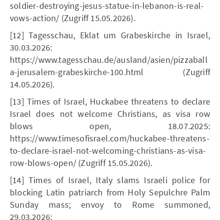
soldier-destroying-jesus-statue-in-lebanon-is-real-
vows-action/ (Zugriff 15.05.2026).
[12] Tagesschau, Eklat um Grabeskirche in Israel,
30.03.2026:
https://www.tagesschau.de/ausland/asien/pizzaball
a-jerusalem-grabeskirche-100.html (Zugriff
14.05.2026).
[13] Times of Israel, Huckabee threatens to declare
Israel does not welcome Christians, as visa row
blows open, 18.07.2025:
https://www.timesofisrael.com/huckabee-threatens-
to-declare-israel-not-welcoming-christians-as-visa-
row-blows-open/ (Zugriff 15.05.2026).
[14] Times of Israel, Italy slams Israeli police for
blocking Latin patriarch from Holy Sepulchre Palm
Sunday mass; envoy to Rome summoned,
29.03.2026: