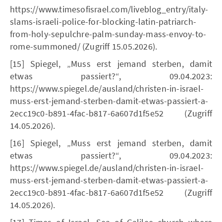
https://www.timesofisrael.com/liveblog_entry/italy-
slams-israeli-police-for-blocking-latin-patriarch-
from-holy-sepulchre-palm-sunday-mass-envoy-to-
rome-summoned/ (Zugriff 15.05.2026).
[15] Spiegel, „Muss erst jemand sterben, damit
etwas passiert?“, 09.04.2023:
https://www.spiegel.de/ausland/christen-in-israel-
muss-erst-jemand-sterben-damit-etwas-passiert-a-
2ecc19c0-b891-4fac-b817-6a607d1f5e52 (Zugriff
14.05.2026).
[16] Spiegel, „Muss erst jemand sterben, damit
etwas passiert?“, 09.04.2023:
https://www.spiegel.de/ausland/christen-in-israel-
muss-erst-jemand-sterben-damit-etwas-passiert-a-
2ecc19c0-b891-4fac-b817-6a607d1f5e52 (Zugriff
14.05.2026).