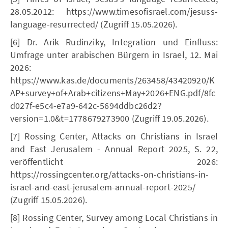
28.05.2012: https://www.timesofisrael.com/jesuss-
language-resurrected/ (Zugriff 15.05.2026).
[6] Dr. Arik Rudinziky, Integration und Einfluss:
Umfrage unter arabischen Bürgern in Israel, 12. Mai
2026:
https://www.kas.de/documents/263458/43420920/K
AP+survey+of+Arab+citizens+May+2026+ENG.pdf/8fc
d027f-e5c4-e7a9-642c-5694ddbc26d2?
version=1.0&t=1778679273900 (Zugriff 19.05.2026).
[7] Rossing Center, Attacks on Christians in Israel
and East Jerusalem - Annual Report 2025, S. 22,
veröffentlicht 2026:
https://rossingcenter.org/attacks-on-christians-in-
israel-and-east-jerusalem-annual-report-2025/
(Zugriff 15.05.2026).
[8] Rossing Center, Survey among Local Christians in