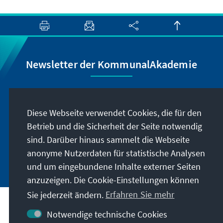
Newsletter der KommunalAkademie
Lassen Sie sich von uns regelmäßig über
Veranstaltungen und Publikationen der
Diese Webseite verwendet Cookies, die für den
KommunalAkademie sowie der Konrad-
Betrieb und die Sicherheit der Seite notwendig
Adenauer-Stiftung informieren.
sind. Darüber hinaus sammelt die Webseite
anonyme Nutzerdaten für statistische Analysen
Jetzt abonnieren
und um eingebundene Inhalte externer Seiten
anzuzeigen. Die Cookie-Einstellungen können
Sie jederzeit ändern.
Erfahren Sie mehr
Kontakt
Notwendige technische Cookies