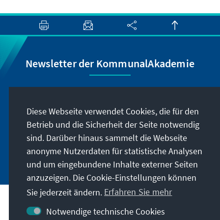
Newsletter der KommunalAkademie
Lassen Sie sich von uns regelmäßig über
Veranstaltungen und Publikationen der
Diese Webseite verwendet Cookies, die für den
KommunalAkademie sowie der Konrad-
Betrieb und die Sicherheit der Seite notwendig
Adenauer-Stiftung informieren.
sind. Darüber hinaus sammelt die Webseite
anonyme Nutzerdaten für statistische Analysen
Jetzt abonnieren
und um eingebundene Inhalte externer Seiten
anzuzeigen. Die Cookie-Einstellungen können
Sie jederzeit ändern.
Erfahren Sie mehr
Kontakt
Notwendige technische Cookies