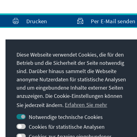
Drucken
Per E-Mail senden
Unser Auftrag
Diese Webseite verwendet Cookies, die für den
Die Konrad-Adenauer-Stiftung setzt sich
Betrieb und die Sicherheit der Seite notwendig
national und international durch politische
sind. Darüber hinaus sammelt die Webseite
Bildung für Frieden, Freiheit und
anonyme Nutzerdaten für statistische Analysen
Gerechtigkeit ein. Wir fördern und bewahren
und um eingebundene Inhalte externer Seiten
freiheitliche Demokratie, die Soziale
anzuzeigen. Die Cookie-Einstellungen können
Marktwirtschaft und die Entwicklung und
Sie jederzeit ändern.
Erfahren Sie mehr
Festigung des Wertekonsenses.
Notwendige technische Cookies
Unser Auftrag
Cookies für statistische Analysen
Cookies zur Anzeige eingebundener