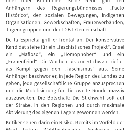
oder über Kolumbien. Seine Rede galt den
Anhängern des Regierungsbündnisses „Pacto
Histórico“, den sozialen Bewegungen, indigenen
Organisationen, Gewerkschaften, Frauenverbänden,
Jugendgruppen und der LGBT-Gemeinschaft.
De la Espriella griff er frontal an. Der konservative
Kandidat stehe für ein „faschistisches Projekt“. Er sei
ein „Mafioso“, ein „Homophober“ und ein
„Frauenfeind“. Die Wochen bis zur Stichwahl rief er
als Kampf gegen den „Faschismus“ aus. Seine
Anhänger beschwor er, in jede Region des Landes zu
gehen, jede gesellschaftliche Gruppe anzusprechen
und die Mobilisierung für die zweite Runde massiv
auszuweiten. Die Botschaft: Die Stichwahl soll auf
der Straße, in den Regionen und durch maximale
Aktivierung des eigenen Lagers gewonnen werden.
Kritiker sehen darin ein Risiko. Bereits im Vorfeld der
Wahl hatten Wahlbeobachter, Analysten und