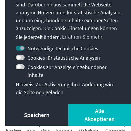
Gefangenen. Zwar divergieren noch die Positionen
sind. Darüber hinaus sammelt die Webseite
der beiden Seiten, dennoch stehen die Chancen gut
anonyme Nutzerdaten für statistische Analysen
für ernsthafte Kompromisse.
und um eingebundene Inhalte externer Seiten
Ein Treffen zwischen Abbas und Sharon, wird am 8.
anzuzeigen. Die Cookie-Einstellungen können
Februar 2005 auf ägyptische Einladung im Sinai
Sie jederzeit ändern.
Erfahren Sie mehr
stattfinden. Dem Palästinenserpräsident und dem
Premierminister obliegt es dann, die
Notwendige technische Cookies
Friedensverhandlungen auf den richtigen Weg zu
Cookies für statistische Analysen
bringen und nicht nur Forderungen zu stellen,
Cookies zur Anzeige eingebundener
sondern dem Gegenüber auch Angebote und
Inhalte
Alternativen zu offerieren.
Hinweis: Zur Aktivierung Ihrer Änderung wird
Langfristig gesichert ist die Fortsetzung des
die Seite neu geladen
offiziellen Dialoges jedoch nicht. Die israelische
Regierung steht in Sachen Friedensprozess längst
nicht auf festen Beinen. Die jetzige und dritte
Alle
Speichern
Regierung unter Sharon, nunmehr bestehend aus
Akzeptieren
Likud, Arbeiterpartei und Vereintes Tora - Judentum,