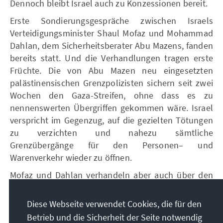
Dennoch bleibt Israel auch zu Konzessionen bereit.
Erste Sondierungsgespräche zwischen Israels
Verteidigungsminister Shaul Mofaz und Mohammad
Dahlan, dem Sicherheitsberater Abu Mazens, fanden
bereits statt. Und die Verhandlungen tragen erste
Früchte. Die von Abu Mazen neu eingesetzten
palästinensischen Grenzpolizisten sichern seit zwei
Wochen den Gaza-Streifen, ohne dass es zu
nennenswerten Übergriffen gekommen wäre. Israel
verspricht im Gegenzug, auf die gezielten Tötungen
zu verzichten und nahezu sämtliche
Grenzübergänge für den Personen– und
Warenverkehr wieder zu öffnen.
Mofaz und Dahlan verhandeln aber auch über den
Abzug israelischer Truppen aus fünf
palästinensischen Städten im Westjordanland sowie
Diese Webseite verwendet Cookies, die für den
über die Freilassung von palästinensischen
Betrieb und die Sicherheit der Seite notwendig