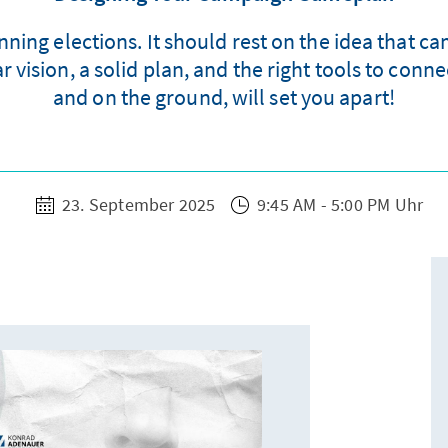
ing elections. It should rest on the idea that c
 vision, a solid plan, and the right tools to conne
and on the ground, will set you apart!
23. September 2025
9:45 AM - 5:00 PM Uhr