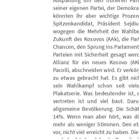
Abspaltung um den früheren Parla
seiner eigenen Partei, der Demokrat
könnten ihr aber wichtige Proze
Spitzenkandidat, Präsident Sejdi
wogegen die Mehrheit der Wahlbere
Zukunft des Kosovos (AAk), die Pa
Chancen, den Sprung ins Parlament 
Parteien mit Sicherheit gesagt we
Allianz für ein neues Kosovo (AK
Pacolli, abschneiden wird. Er verkö
zu etwas gebracht hat. Es gibt nich
sein Wahlkampf schon seit vie
Plakatserie. Was bedeutender ist, 
vertreten ist und viel baut. Daru
allgemeine Bevölkerung. Die Schät
14%. Wenn man aber hört, was di
mehr als weniger Stimmen. Den eta
vor, nicht viel erreicht zu haben. D