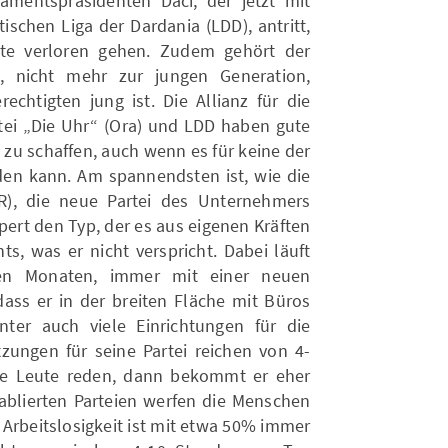
mentspräsidenten Daci, der jetzt mit
ischen Liga der Dardania (LDD), antritt,
nte verloren gehen. Zudem gehört der
u, nicht mehr zur jungen Generation,
chtigten jung ist. Die Allianz für die
rtei „Die Uhr“ (Ora) und LDD haben gute
zu schaffen, auch wenn es für keine der
rden kann. Am spannendsten ist, wie die
R), die neue Partei des Unternehmers
rpert den Typ, der es aus eigenen Kräften
ts, was er nicht verspricht. Dabei läuft
len Monaten, immer mit einer neuen
dass er in der breiten Fläche mit Büros
nter auch viele Einrichtungen für die
zungen für seine Partei reichen von 4-
e Leute reden, dann bekommt er eher
blierten Parteien werfen die Menschen
ie Arbeitslosigkeit ist mit etwa 50% immer