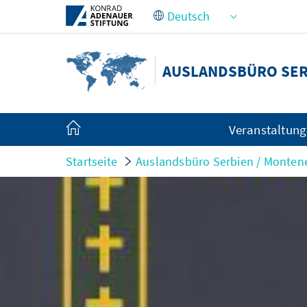
Zum Hauptinhalt springen
AUSLANDSBÜRO SER
Veranstaltun
Startseite
Auslandsbüro Serbien / Monten