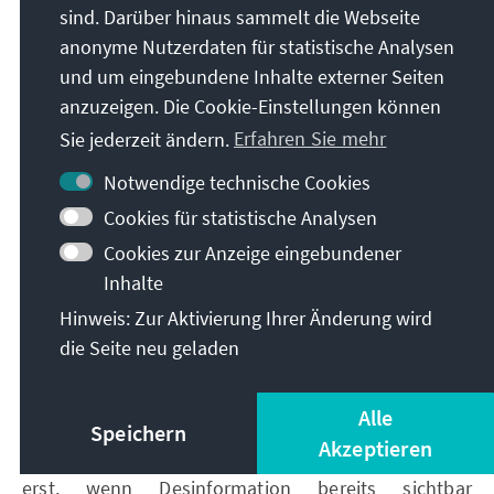
sind. Darüber hinaus sammelt die Webseite
Grafik mit KI Copilot generiert / Konrad-
anonyme Nutzerdaten für statistische Analysen
Adenauer-Stiftung
und um eingebundene Inhalte externer Seiten
anzuzeigen. Die Cookie-Einstellungen können
Gegenmaßnahmen
Sie jederzeit ändern.
Erfahren Sie mehr
Notwendige technische Cookies
Gegenmaßnahmen: schneller,
Cookies für statistische Analysen
koordinierter, lokaler, community-gesteuert
Cookies zur Anzeige eingebundener
und tech-unterstützt
Inhalte
Hinweis: Zur Aktivierung Ihrer Änderung wird
Gesundheitsdesinformation im Allgemeinen und
die Seite neu geladen
aktuelle Ebola-Desinformation zeigen
wiederkehrende Muster. Akteure, Narrative und
Verbreitungsmechanismen ähneln sich über
Alle
Speichern
verschiedene Ausbrüche und Krisen hinweg.
Akzeptieren
Trotzdem reagieren zentrale Institutionen häufig
erst, wenn Desinformation bereits sichtbar