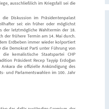
ege, ausschließlich im Kriegsfall sei die
 die Diskussion im Präsidentenpalast
ilhafter sei: ein früher oder möglichst
ss der letztmögliche Wahltermin der 18.
ich der frühere Termin am 14. Mai durch.
dem Erdbeben immer wieder kolportiert
 die Demokrat Parti unter Führung von
die kemalistische Staatspartei CHP
adition Präsident Recep Tayyip Erdoğan
in Ankara die offizielle Ankündigung des
fts- und Parlamentswahlen im 100. Jahr
ktive das dafür zuständige Gremium, der