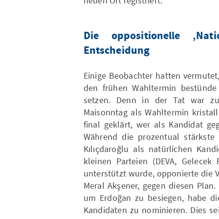
neuen Ort registriert.
Die oppositionelle ‚Nat
Entscheidung
Einige Beobachter hatten vermutet,
den frühen Wahltermin bestünde 
setzen. Denn in der Tat war zu
Maisonntag als Wahltermin kristall
final geklärt, wer als Kandidat g
Während die prozentual stärkste 
Kılıçdaroğlu als natürlichen Kan
kleinen Parteien (DEVA, Gelecek P
unterstützt wurde, opponierte die V
Meral Akşener, gegen diesen Plan.
um Erdoğan zu besiegen, habe die
Kandidaten zu nominieren. Dies se