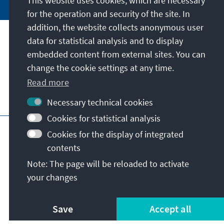
This website uses cookies, which are necessary
for the operation and security of the site. In
addition, the website collects anonymous user
data for statistical analysis and to display
Address
embedded content from external sites. You can
change the cookie settings at any time.
Contact
Read more
Visit also
Necessary technical cookies
Cookies for statistical analysis
Main page of KAS
Imprint
Data protection
Cookies for the display of integrated
Terms of use
Declaration on accessibility
contents
Report an accessibility issue
Note: The page will be reloaded to activate
General terms and conditions
your changes
© Konrad-Adenauer-Stiftung e.V. 2026
Save
Accept all