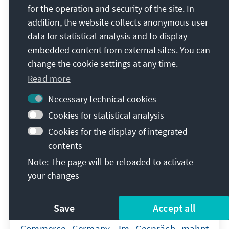
for the operation and security of the site. In
belastet Donald Trump das deutsch-
addition, the website collects anonymous user
amerikanische Verhältnis?
data for statistical analysis and to display
embedded content from external sites. You can
Er ist wieder da: Donald Trump. Der US-
change the cookie settings at any time.
Präsident hat Strafzölle gegen europäische
Read more
Firmen angedroht, diese aber bislang noch
nicht umgesetzt. Was bedeutet die zweite
Necessary technical cookies
Amtszeit von Trump für die deutsche
Cookies for statistical analysis
Wirtschaft? Und was für die deutsch-
Cookies for the display of integrated
amerikanischen Beziehungen? Das bespricht
contents
Michael Scheppe in dieser Ausgabe von
Erststimme mit Simone Menne. Die Multi-
Note: The page will be reloaded to activate
Aufsichtsrätin und frühere Lufthansa-Top-
your changes
Managerin ist Präsidentin der
amerikanischen Handelskammer in
Save
Accept all
Deutschland, der American Chamber of
Commerce Germany. Im Gespräch mahnt