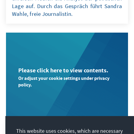
Lage auf. Durch das Gespräch führt Sandra
Wahle, freie Journalistin.
Please click here to view contents.
Or adjust your cookie settings under privacy
policy.
This website uses cookies, which are necessary
#104 Simone Menne: Wie stark