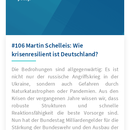
#106 Martin Schelleis: Wie
krisenresilient ist Deutschland?
Die Bedrohungen sind allgegenwärtig: Es ist
nicht nur der russische Angriffskrieg in der
Ukraine, sondern auch Gefahren durch
Naturkatastrophen oder Pandemien. Aus den
Krisen der vergangenen Jahre wissen wir, dass
robuste Strukturen und schnelle
Reaktionsfähigkeit die beste Vorsorge sind.
Nun hat der Bundestag Milliardengelder für die
Stärkung der Bundeswehr und den Ausbau der