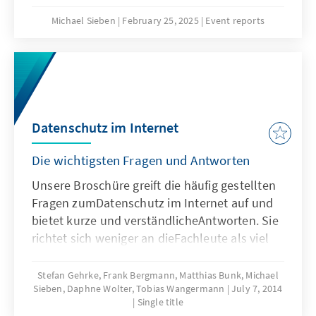
Michael Sieben
February 25, 2025
Event reports
Datenschutz im Internet
Die wichtigsten Fragen und Antworten
Unsere Broschüre greift die häufig gestellten
Fragen zumDatenschutz im Internet auf und
bietet kurze und verständlicheAntworten. Sie
richtet sich weniger an dieFachleute als viel
mehr an die, denen die politischen,
rechtlichenund technischen Zusammenhänge
Stefan Gehrke, Frank Bergmann, Matthias Bunk, Michael
Sieben, Daphne Wolter, Tobias Wangermann
July 7, 2014
noch nichtso vertraut sind.
Single title