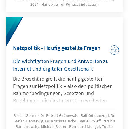
2014
Handouts for Political Education
Allein dieser bemerkenswerte Erfolg wäre
schon Grund, unsere bewährte Handreichung
zur Christlich-Demokratischen Union neu
aufzulegen. Aber zwei Dinge sind uns noch
wichtiger: Einmal sind in der Regierungszeit
der CDU/FDP-Koalition seit 2009
Netzpolitik - Häufig gestellte Fragen
entscheidende politische Weichenstellungen
vorgenommen und Entscheidungen gefällt
Die wichtigsten Fragen und Antworten zu
worden, die in der Zeit davor noch nicht
Internet und digitaler Gesellschaft
vorstellbar waren. Sie sind in den meisten
Fällen der politischen Großwetterlage oder
Die Broschüre greift die häufig gestellten
gesellschaftlichen Veränderungen geschuldet.
Fragen zur Netzpolitik – also den politischen
Stichworte sind hier exemplarisch die Euro-
Rahmenbedingungen, Gesetzen und
Rettungspolitik, die Aussetzung der
Regelungen, die das Internet im weitesten
Wehrpflicht und vor allem die Energiewende.
Sinne betreffen – auf. Sie bietet kurze und
Die Entscheidungen mussten teilweise
verständliche Antworten und richtet sich
Stefan Gehrke, Dr. Robert Grünewald, Ralf Güldenzopf, Dr.
schnell und in einer unübersichtlichen
Stefan Hennewig, Dr. Kristina Hucko, Daniel Roleff, Patricia
weniger an Fachleute als vor allem an die,
Romanowsky, Michael Sieben, Bernhard Stengel, Tobias
Situation gefällt werden. Umso wichtiger ist