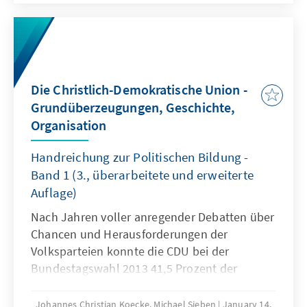
Die Christlich-Demokratische Union -
Grundüberzeugungen, Geschichte,
Organisation
Handreichung zur Politischen Bildung -
Band 1 (3., überarbeitete und erweiterte
Auflage)
Nach Jahren voller anregender Debatten über
Chancen und Herausforderungen der
Volksparteien konnte die CDU bei der
Bundestagswahl 2013 41,5 Prozent der
Wählerstimmen auf sich vereinigen und
verfehlte damit knapp die absolute Mehrheit.
Johannes Christian Koecke, Michael Sieben
January 14,