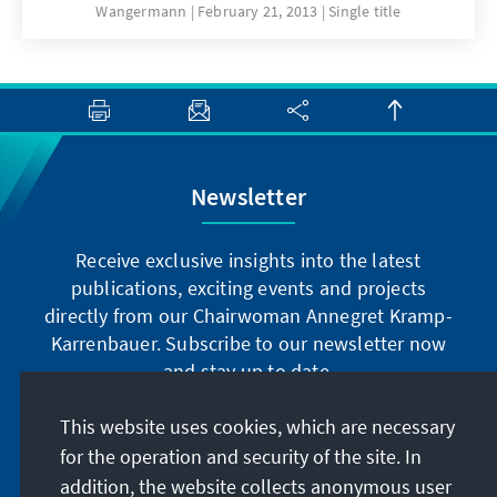
denen die technischen, juristischen und
Wangermann
February 21, 2013
Single title
es, noch einmal Grundüberzeugungen und
politischen Zusammenhänge noch nicht
Geschichte der CDU vor Augen zu führen, um
vertraut sind. Wir wollen ihnen damit Zugänge
die aktuelle politische Entscheidung in die
zu diesen wichtigen Themen eröffnen, die
longue durée der christdemokratischen
jetzt und auch zukünftig die Entwicklung der
Überzeugungen einordnen zu können.
Informationsgesellschaft maßgeblich
bestimmen.
Newsletter
Receive exclusive insights into the latest
publications, exciting events and projects
directly from our Chairwoman Annegret Kramp-
Karrenbauer. Subscribe to our newsletter now
and stay up to date.
This website uses cookies, which are necessary
Subscribe now
for the operation and security of the site. In
addition, the website collects anonymous user