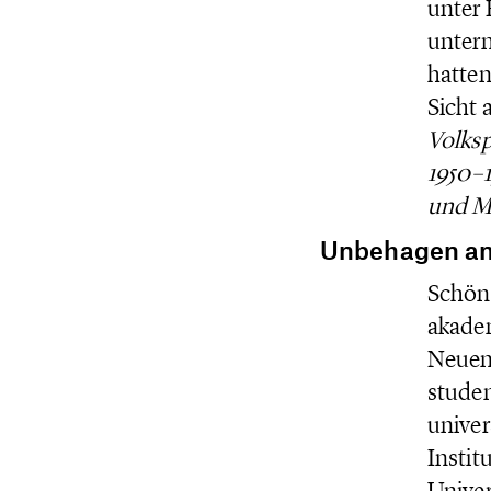
unter 
untern
hatten
Sicht 
Volksp
1950–
und M
Unbehagen an
Schönb
akadem
Neuen 
studen
univer
Instit
Univer