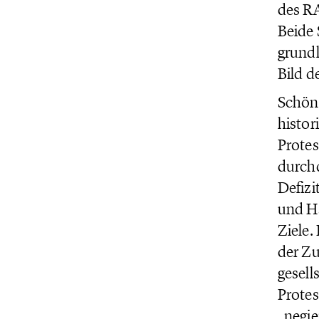
des RA
Beide 
grundl
Bild d
Schönb
histor
Protes
durchd
Defizi
und Ha
Ziele.
der Zu
gesell
Protes
„negi