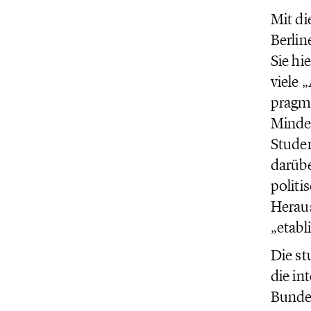
Mit di
Berlin
Sie hi
viele 
pragma
Minder
Stude
darübe
politi
Herau
„etabl
Die s
die in
Bundes