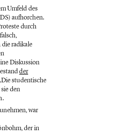
dem Umfeld des
CDS) aufhorchen.
Proteste durch
falsch,
die radikale
en
ine Diskussion
Bestand
der
 „Die studentische
sie den
h.
nzunehmen, war
önbohm, der in