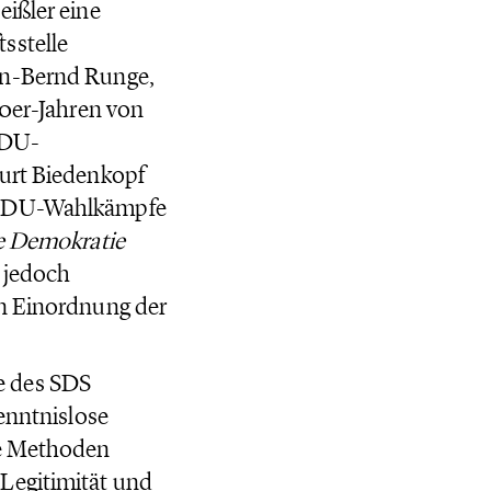
eißler eine
sstelle
en-Bernd Runge,
70er-Jahren von
CDU-
Kurt Biedenkopf
r CDU-Wahlkämpfe
e Demokratie
d jedoch
en Einordnung der
e des SDS
kenntnislose
he Methoden
Legitimität und