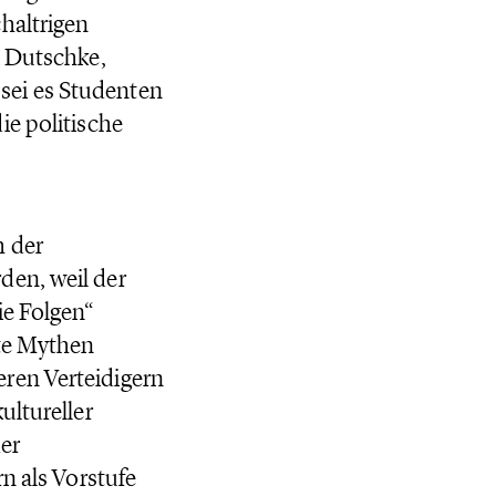
haltrigen
i Dutschke,
sei es Studenten
ie politische
h der
den, weil der
ie Folgen“
gte Mythen
ren Verteidigern
ultureller
er
n als Vorstufe