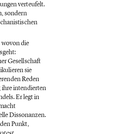
ungen verteufelt.
n, sondern
echanistischen
, wovon die
sgeht:
ner Gesellschaft
ikulieren sie
itierenden Reden
ihre intendierten
dels. Er legt in
, macht
relle Dissonanzen.
 den Punkt,
otest.