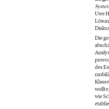
Syste
Uwe He
Lösung
Diskus
Die ge
abschä
Analys
provoz
des Es
mobili
Klasse
wollte
wie Sc
etabli