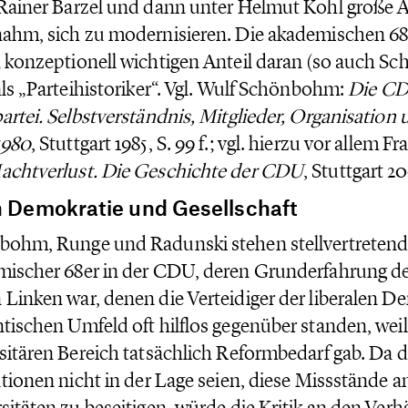
Rainer Barzel und dann unter Helmut Kohl große
ahm, sich zu modernisieren. Die akademischen 6
 konzeptionell wichtigen Anteil daran (so auch 
als „Parteihistoriker“. Vgl. Wulf Schönbohm:
Die CD
artei. Selbstverständnis, Mitglieder, Organisation
1980
, Stuttgart 1985, S. 99 f.; vgl. hierzu vor allem 
achtverlust. Die Geschichte der CDU
, Stuttgart 200
 Demokratie und Gesellschaft
ohm, Runge und Radunski stehen stellvertretend 
ischer 68er in der CDU, deren Grunderfahrung der
Linken war, denen die Verteidiger der liberalen D
tischen Umfeld oft hilflos gegenüber standen, weil
sitären Bereich tatsächlich Reformbedarf gab. Da d
utionen nicht in der Lage seien, diese Missstände a
sitäten zu beseitigen, würde die Kritik an den Verh