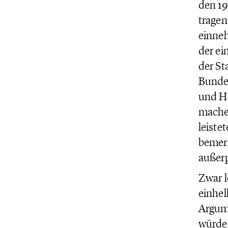
den 19
tragen
einneh
der ei
der St
Bundes
und H
machen
leiste
bemerk
außerp
Zwar 
einhel
Argume
würden