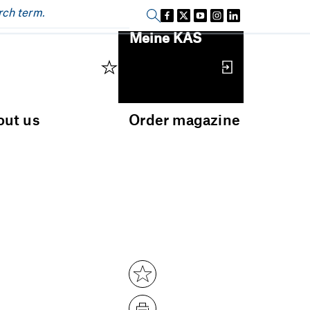
Sign in
Meine KAS
out us
Order magazine