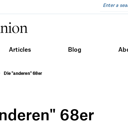
inion
Articles
Blog
Ab
Die "anderen" 68er
anderen" 68er