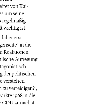
leitet von Kai-
 es um seine
s regelmäßig
 wichtig ist.
 daher erst
enseite“ in die
zu Reaktionen
ralische Aufregung
ntagonistisch
g der politischen
ie verstehen
 zu verteidigen?“,
rkte 1968 in die
die CDU zunächst