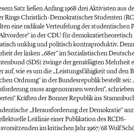
esem Satz ließen Anfang 1968 drei Aktivisten aus 
er Rings Christlich-Demokratischer Studenten (R
elten eine radikale Verteufelung der studentischen 
„Altvordere“ in der CDU für demokratietheoretisch 
tisch unklug und politisch kontraproduktiv. Denn 
heit der linken „68er“ im Sozialistischen Deutsch
ntenbund (SDS) zwinge der gemäßigten Mehrheit e
r auf, wie es um die „Leistungsfähigkeit und den 
schen Ordnung“ in der Bundesrepublik bestellt sei:
sforderung muss angenommen werden“, schrieben 
ierten“ Kräften der Bonner Republik ins Stammbuc
tudentische „Herausforderung der Demokratie“ a
tellektuelle Leitlinie einer Publikation des RCDS-
vorsitzenden im kritischen Jahr 1967/68 Wulf Sch