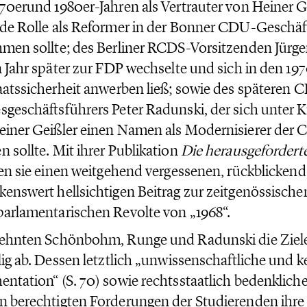
70erund 1980er-Jahren als Vertrauter von Heiner G
de Rolle als Reformer in der Bonner CDU-Geschäft
men sollte; des Berliner RCDS-Vorsitzenden Jürg
n Jahr später zur FDP wechselte und sich in den 19
aatssicherheit anwerben ließ; sowie des späteren 
geschäftsführers Peter Radunski, der sich unter 
einer Geißler einen Namen als Modernisierer de
 sollte. Mit ihrer Publikation
Die herausgefordert
ten sie einen weitgehend vergessenen, rückblicken
enswert hellsichtigen Beitrag zur zeitgenössisch
arlamentarischen Revolte von „1968“.
lehnten Schönbohm, Runge und Radunski die Ziel
lig ab. Dessen letztlich „unwissenschaftliche und 
ntation“ (S. 70) sowie rechtsstaatlich bedenklic
 berechtigten Forderungen der Studierenden ihre 