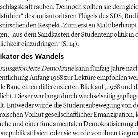
chlagskraft rauben. Dennoch zollten sie dem gleic
sführer“ des antiautoritären Flügels des SDS, Rud
nirschenden Respekt. Zum ersten Mal überhaupt 
en, „aus dem Sandkasten der Studentenpolitik in d
lichkeit einzudringen“ (S. 14).
dikator des Wandels
rausgeforderte Demokratie
kann fünfzig Jahre nac
entlichung Anfang 1968 zur Lektüre empfohlen wer
e Band einen differenzierten Blick auf „1968 und d
icht. Dieser war lange durch wechselseitig gepfle
llt. Entweder wurde die Studentenbewegung von de
roischen Vorhut gesellschaftlicher Emanzipation, k
üche und einer fundamentalen Demokratisierung d
republik stilisiert oder sie wurde von ihren Gegner