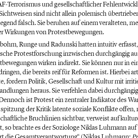
F-Terrorismus und gesellschaftlicher Fehlentwickl
Sichtweisen sind nicht allein polemisch übertriebe
egend falsch. Sie beruhen auf einem veralteten, m
er Wirkungen von Protestbewegungen.
ohm, Runge und Radunski hatten intuitiv erfasst
ische Protestforschung inzwischen durchgängig au
tbewegungen wirken indirekt. Sie können nur in ei
ringen, die bereits reif für Reformen ist. Hierbei art
te, fordern Politik, Gesellschaft und Kultur mit irr
ndlungen heraus. Sie verfehlen dabei durchgängig 
 Dennoch ist Protest ein zentraler Indikator des Wan
spitzung der Kritik latente soziale Konflikte offen
schaftliche Bruchlinien sichtbar, verweist auf kultu
t, so brachte es der Soziologe Niklas Luhmann auf
ert die Gesamtverantwortung“ (Niklas Luhmann:
Pr