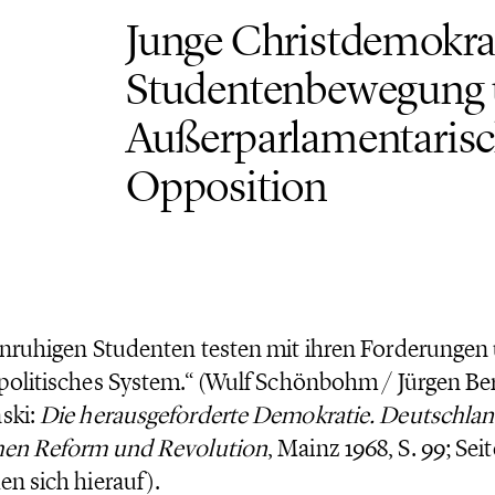
Junge Christdemokrat
8
Studentenbewegung
Außerparlamentaris
Opposition
nruhigen Studenten testen mit ihren Forderungen
politisches System.“ (Wulf Schönbohm / Jürgen Be
ski:
Die herausgeforderte Demokratie. Deutschla
hen Reform und Revolution
, Mainz 1968, S. 99; Se
en sich hierauf).