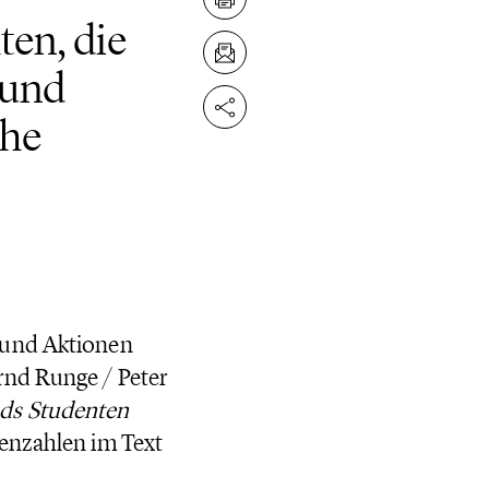
en, die
 und
che
 und Aktionen
rnd Runge / Peter
nds Studenten
itenzahlen im Text