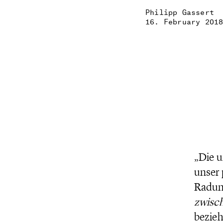
Philipp Gassert
16. February 201
„Die u
unser 
Radun
zwisc
bezieh