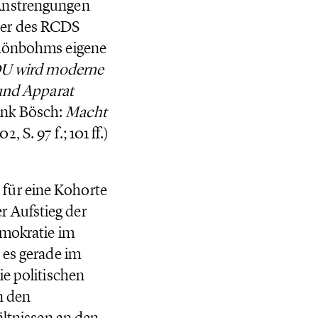
 Anstrengungen
8er des RCDS
Schönbohms eigene
U wird moderne
 und Apparat
Frank Bösch:
Macht
2, S. 97 f.; 101 ff.)
für eine Kohorte
 Aufstieg der
emokratie im
 es gerade im
ie politischen
n den
ältnissen an den