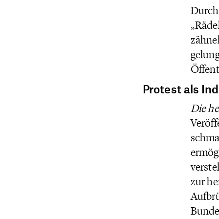
Durchs
„Rädel
zähnek
gelung
Öffent
Protest als In
Die he
Veröff
schmal
ermögl
verste
zur he
Aufbr
Bundes