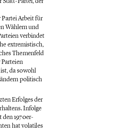
 Statt-Partei, der
artei Arbeit für
en Wählern und
Parteien verbindet
e extremistisch,
isches Themenfeld
r Parteien
ist, da sowohl
Ländern politisch
zten Erfolges der
haltens. Infolge
t den 1970er-
en hat volatiles