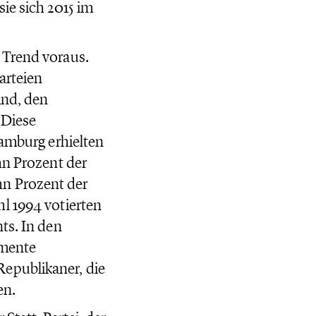
ie sich 2015 im
 Trend voraus.
arteien
ind, den
 Diese
Hamburg erhielten
hn Prozent der
hn Prozent der
l 1994 votierten
ts. In den
amente
epublikaner, die
en.