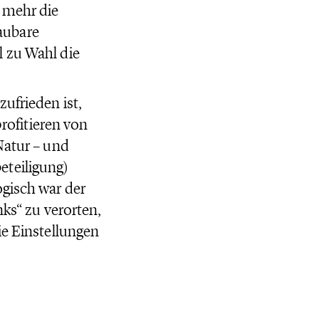
 mehr die
aubare
l zu Wahl die
ufrieden ist,
profitieren von
Natur – und
eteiligung)
ogisch war der
nks“ zu verorten,
ie Einstellungen