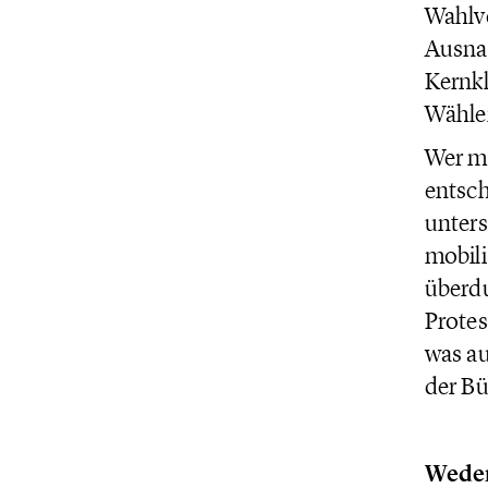
Wahlve
Ausna
Kernkl
Wähler
Wer mi
entsch
unters
mobili
überdu
Protes
was au
der Bü
Weder