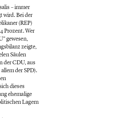
 salis – immer
t wird. Bei der
likaner (REP)
,4 Prozent. Wer
DU“ gewesen,
gsbilanz zeigte,
elen Säulen
von der CDU, aus
 allem der SPD).
nen
sich dieses
gung ehemalige
litischen Lagern