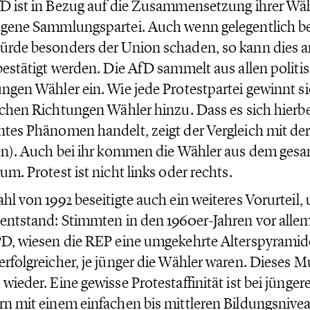
D ist in Bezug auf die Zusammensetzung ihrer Wäh
gene Sammlungspartei. Auch wenn gelegentlich be
rde besonders der Union schaden, so kann dies 
bestätigt werden. Die AfD sammelt aus allen polit
ngen Wähler ein. Wie jede Protestpartei gewinnt si
schen Richtungen Wähler hinzu. Dass es sich hierb
tes Phänomen handelt, zeigt der Vergleich mit der
en). Auch bei ihr kommen die Wähler aus dem gesa
um. Protest ist nicht links oder rechts.
hl von 1992 beseitigte auch ein weiteres Vorurteil,
entstand: Stimmten in den 1960er-Jahren vor allem
D, wiesen die REP eine umgekehrte Alterspyramide
rfolgreicher, je jünger die Wähler waren. Dieses Mu
wieder. Eine gewisse Protestaffinität ist bei jüng
n mit einem einfachen bis mittleren Bildungsnivea