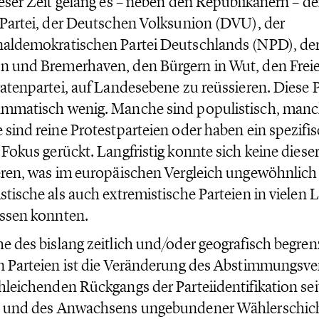
ieser Zeit gelang es – neben den Republikanern – der
-Partei, der Deutschen Volksunion (DVU), der
aldemokratischen Partei Deutschlands (NPD), der P
n und Bremerhaven, den Bürgern in Wut, den Frei
ratenpartei, auf Landesebene zu reüssieren. Diese 
mmatisch wenig. Manche sind populistisch, manch
 sind reine Protestparteien oder haben ein spezif
 Fokus gerückt. Langfristig konnte sich keine diese
eren, was im europäischen Vergleich ungewöhnlich 
stische als auch extremistische Parteien in vielen 
ssen konnten.
e des bislang zeitlich und/oder geografisch begren
n Parteien ist die Veränderung des Abstimmungsver
hleichenden Rückgangs der Parteiidentifikation sei
 und des Anwachsens ungebundener Wählerschicht