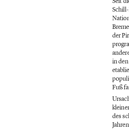
Seit d
Schill
Nation
Breme
der Pi
progra
andere
in den
etabli
populi
Fuß fa
Ursach
kleine
des sc
Jahren