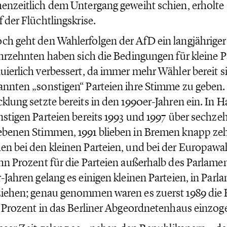
enzeitlich dem Untergang geweiht schien, erholte s
f der Flüchtlingskrise.
h geht den Wahlerfolgen der AfD ein langjähriger
ahrzehnten haben sich die Bedingungen für kleine P
uierlich verbessert, da immer mehr Wähler bereit s
nnten „sonstigen“ Parteien ihre Stimme zu geben.
klung setzte bereits in den 1990er-Jahren ein. In 
nstigen Parteien bereits 1993 und 1997 über sechze
benen Stimmen, 1991 blieben in Bremen knapp ze
n bei den kleinen Parteien, und bei der Europawah
hn Prozent für die Parteien außerhalb des Parlamen
-Jahren gelang es einigen kleinen Parteien, in Parl
iehen; genau genommen waren es zuerst 1989 die R
5 Prozent in das Berliner Abgeordnetenhaus einzog