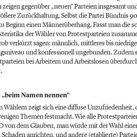
 zeigen gegenüber „neuen“ Parteien insgesamt u
rößere Zurückhaltung. Selbst die Partei Bündnis 9
zu Beginn einen Männerüberhang. Fasst man die so
teristika der Wähler von Protestparteien zusamm
ob verkürzt sagen: männlich, mittleres bis niedrige
ngsniveau und konfessionell ungebunden. Zudem 
tparteien bei Arbeitern und Arbeitslosen überdurc
.
 „beim Namen nennen“
n Wählern zeigt sich eine diffuse Unzufriedenheit, 
enigen Themen festmacht. Wie alle Protestparteien
D von dem Glauben, man würde mit der Wahl einer
 Schaden anrichten, und andere (etablierte) Parte