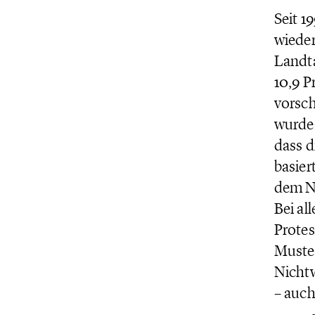
Seit 1
wieder
Landta
10,9 P
vorsch
wurde 
dass d
basier
dem Ni
Bei al
Protes
Muster
Nichtw
– auch