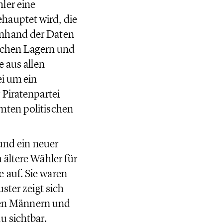
ler eine
hauptet wird, die
anhand der Daten
ischen Lagern und
e aus allen
ei um ein
 Piratenpartei
mten politischen
 und ein neuer
 ältere Wähler für
 auf. Sie waren
ster zeigt sich
eren Männern und
u sichtbar.