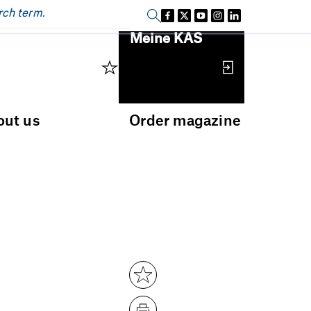
Sign in
Meine KAS
out us
Order magazine
s