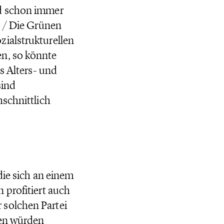
nd schon immer
0 / Die Grünen
zialstrukturellen
en, so könnte
s Alters- und
sind
hschnittlich
die sich an einem
 profitiert auch
 solchen Partei
ien würden