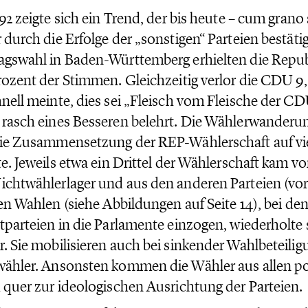
992 zeigte sich ein Trend, der bis heute – cum grano
 durch die Erfolge der „sonstigen“ Parteien bestätig
gswahl in Baden-Württemberg erhielten die Repub
rozent der Stimmen. Gleichzeitig verlor die CDU 9
nell meinte, dies sei „Fleisch vom Fleische der C
rasch eines Besseren belehrt. Die Wählerwanderun
ie Zusammensetzung der REP-Wählerschaft auf vi
te. Jeweils etwa ein Drittel der Wählerschaft kam 
chtwählerlager und aus den anderen Parteien (vor
len Wahlen (siehe Abbildungen auf Seite 14), bei de
tparteien in die Parlamente einzogen, wiederholte 
. Sie mobilisieren auch bei sinkender Wahlbeteili
ähler. Ansonsten kommen die Wähler aus allen po
 quer zur ideologischen Ausrichtung der Parteien.