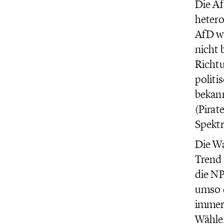
Die Af
hetero
AfD wü
nicht 
Richtu
politi
bekann
(Pirat
Spektr
Die Wa
Trend 
die NP
umso e
immer 
Wähler