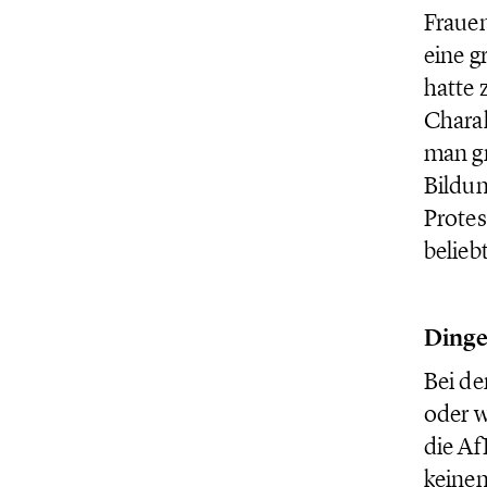
Frauen
eine g
hatte 
Charak
man gr
Bildu
Protes
beliebt
Dinge
Bei de
oder w
die Af
keinen