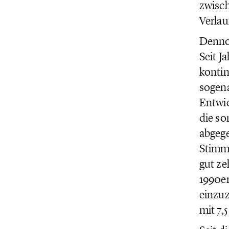
zwisch
Verlau
Dennoc
Seit J
kontin
sogena
Entwic
die so
abgege
Stimme
gut ze
1990er
einzuz
mit 7,