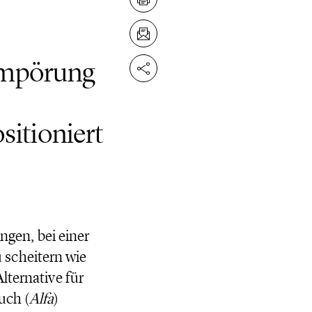
 Empörung
sitioniert
ngen, bei einer
 scheitern wie
lternative für
uch (
Alfa
)