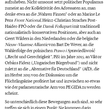
aufzuheben. Nicht umsonst setzt politischer Populismus
zumeist an der Kollektivität des Adressaten an, man
denke etwa an die „Wahren Finnen“ oder an Marine Le
Pens
Front National
, Heinz-Christian Straches Post-
Haider-FPÖ oder die
Dansk
Folkeparti
mit traditionell
nationalistisch-konservativen Positionen, aber auch an
Geert Wilders in den Niederlanden oder die belgische
Nieuw
-
Vlaamse
Alliantie
von Bart De Wever, an die
Wahlerfolge der polnischen
Prawo
i Sp
rawiedliwość
(„Recht und Gerechtigkeit“, PiS) im Jahre 2015, an Viktor
Orbáns Fidesz („Ungarischer Bürgerbund“) und nicht
zuletzt an die „Alternative für Deutschland“ (AfD), die
im Herbst 2015 von der Diskussion um die
Flüchtlingskrise profitiert hat und inzwischen so etwas
wie der parlamentarische Arm von PEGIDA zu werden
scheint.
So unterschiedlich diese Bewegungen auch sind, so sehr
treffen sie sich in einem Punkt: Sie kommen darin