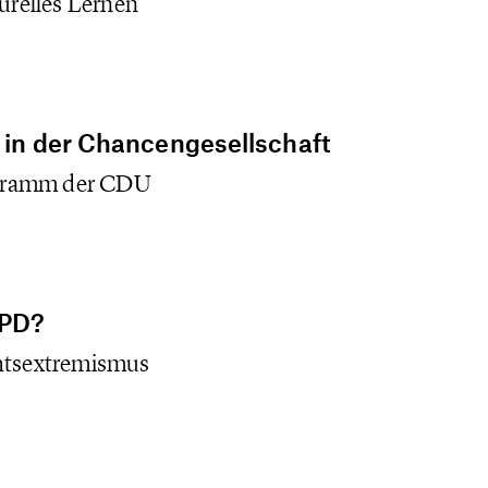
turelles Lernen
n in der Chancengesellschaft
gramm der CDU
NPD?
chtsextremismus