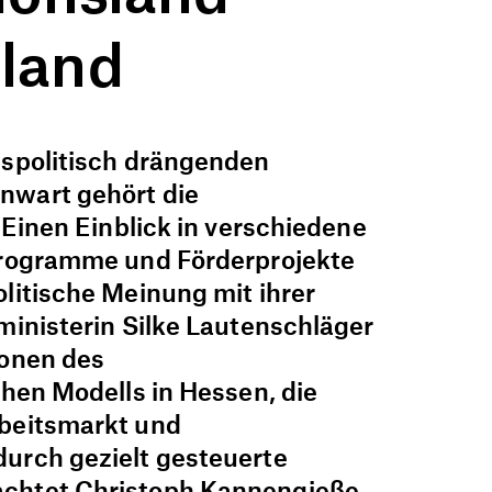
land
tspolitisch drängenden
nwart gehört die
. Einen Einblick in verschiedene
programme und Förderprojekte
litische Meinung mit ihrer
ministerin Silke Lautenschläger
ionen des
chen Modells in Hessen, die
beitsmarkt und
urch gezielt gesteuerte
chtet Christoph Kannengießer.