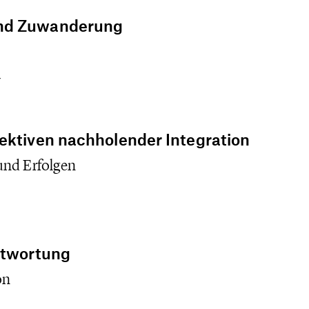
Wolfgang Kluxen g
und Zuwanderung
r
ektiven nachholender Integration
und Erfolgen
ntwortung
on