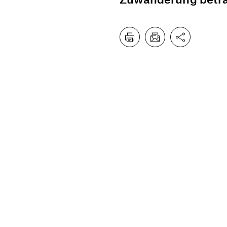
Lothar Theodor Le
schildern das Enga
insbesondere im Be
einen Blick in den D
Musikpädagogik ge
Handlungsmaximen f
Rechtsstaat im Um
kulturellen Fallen
gegenüber der Prax
Zwangsheirat nehm
Berthold Löffler in 
Grundlage von Inte
von Helmut Stahl u
"Demokratie und G