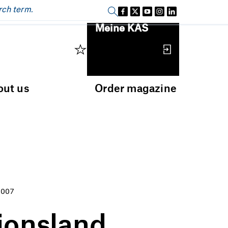
Sign in
Meine KAS
out us
Order magazine
2007
ionsland