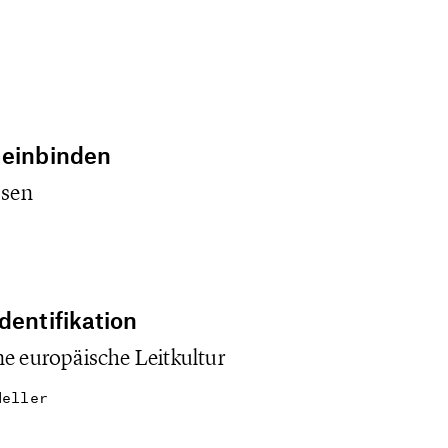
Ronald Pofalla da
CDU, Demokratiehür
Susanne Greiter un
Verankerung der NP
Harald Bergsdorf.D
herausragender Per
 einbinden
Bernhard Vogel mit 
ssen
Sternbergers, dem 
Verfassungspatriot
Eine Hommage an de
zu dessen 70. Gebu
dentifikation
von Manfred Funke.
ne europäische Leitkultur
Schriftstellers Wol
verstarb, beschreit
Heller
verstorbenen Bonn