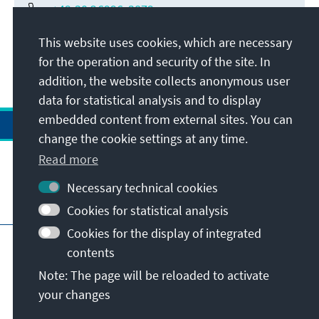
+49 30 26996-3879
This website uses cookies, which are necessary
for the operation and security of the site. In
addition, the website collects anonymous user
data for statistical analysis and to display
embedded content from external sites. You can
change the cookie settings at any time.
Read more
Necessary technical cookies
Visit also
Cookies for statistical analysis
Cookies for the display of integrated
Imprint
Data protection
Terms of use
contents
Declaration on accessibility
Note: The page will be reloaded to activate
Report an accessibility issue
your changes
© Konrad-Adenauer-Stiftung e.V. 2026