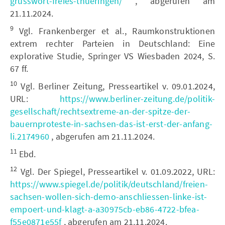
grusswort-freies-thueringen/
, abgerufen am
21.11.2024.
9
Vgl. Frankenberger et al., Raumkonstruktionen
extrem rechter Parteien in Deutschland: Eine
explorative Studie, Springer VS Wiesbaden 2024, S.
67 ff.
10
Vgl. Berliner Zeitung, Presseartikel v. 09.01.2024,
URL:
https://www.berliner-zeitung.de/politik-
gesellschaft/rechtsextreme-an-der-spitze-der-
bauernproteste-in-sachsen-das-ist-erst-der-anfang-
li.2174960
, abgerufen am 21.11.2024.
11
Ebd.
12
Vgl. Der Spiegel, Presseartikel v. 01.09.2022, URL:
https://www.spiegel.de/politik/deutschland/freien-
sachsen-wollen-sich-demo-anschliessen-linke-ist-
empoert-und-klagt-a-a30975cb-eb86-4722-bfea-
f55e0871e55f
, abgerufen am 21.11.2024.