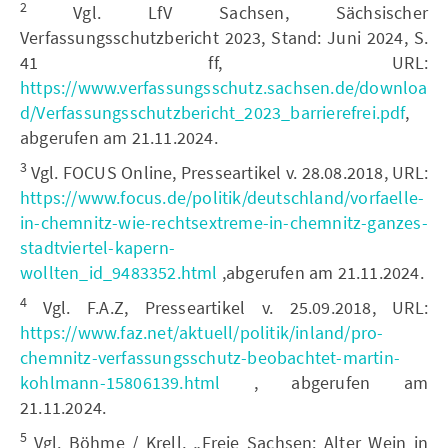
2
Vgl. LfV Sachsen, Sächsischer
Verfassungsschutzbericht 2023, Stand: Juni 2024, S.
41 ff, URL:
https://www.verfassungsschutz.sachsen.de/downloa
d/Verfassungsschutzbericht_2023_barrierefrei.pdf
,
abgerufen am 21.11.2024.
3
Vgl. FOCUS Online, Presseartikel v. 28.08.2018, URL:
https://www.focus.de/politik/deutschland/vorfaelle-
in-chemnitz-wie-rechtsextreme-in-chemnitz-ganzes-
stadtviertel-kapern-
wollten_id_9483352.html
,abgerufen am 21.11.2024.
4
Vgl. F.A.Z, Presseartikel v. 25.09.2018, URL:
https://www.faz.net/aktuell/politik/inland/pro-
chemnitz-verfassungsschutz-beobachtet-martin-
kohlmann-15806139.html
, abgerufen am
21.11.2024.
5
Vgl. Böhme / Krell, „Freie Sachsen: Alter Wein in