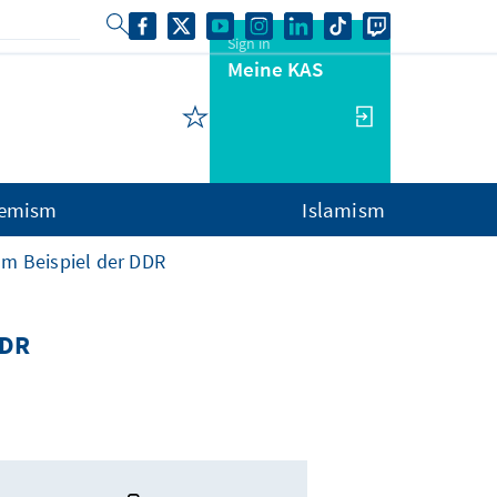
Sign in
Meine KAS
remism
Islamism
am Beispiel der DDR
DDR