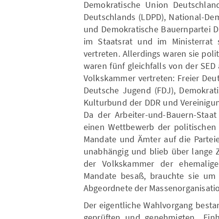
Demokratische Union Deutschlands
Deutschlands (LDPD), National-Dem
und Demokratische Bauernpartei D
im Staatsrat und im Ministerrat 
vertreten. Allerdings waren sie pol
waren fünf gleichfalls von der SE
Volkskammer vertreten: Freier Deu
Deutsche Jugend (FDJ), Demokrati
Kulturbund der DDR und Vereinigun
Da der Arbeiter-und-Bauern-Staa
einen Wettbewerb der politischen 
Mandate und Ämter auf die Partei
unabhängig und blieb über lange Z
der Volkskammer der ehemalige
Mandate besaß, brauchte sie um ih
Abgeordnete der Massenorganisatio
Der eigentliche Wahlvorgang besta
geprüften und genehmigten „Einh