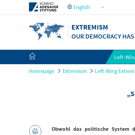
Skip to Main Content
EXTREMISM
OUR DEMOCRACY HAS T
Left-Wi
Homepage
Extremism
Left-Wing Extre
„S
Obwohl das politische System 