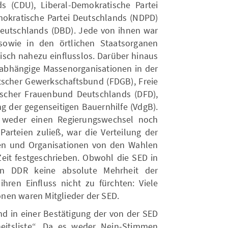
 (CDU), Liberal-Demokratische Partei
okratische Partei Deutschlands (NDPD)
eutschlands (DBD). Jede von ihnen war
sowie in den örtlichen Staatsorganen
itisch nahezu einflusslos. Darüber hinaus
D abhängige Massenorganisationen in der
tscher Gewerkschaftsbund (FDGB), Freie
scher Frauenbund Deutschlands (DFD),
g der gegenseitigen Bauernhilfe (VdgB).
t weder einen Regierungswechsel noch
Parteien zuließ, war die Verteilung der
en und Organisationen von den Wahlen
eit festgeschrieben. Obwohl die SED in
n DDR keine absolute Mehrheit der
ren Einfluss nicht zu fürchten: Viele
nen waren Mitglieder der SED.
nd in einer Bestätigung der von der SED
eitsliste“. Da es weder Nein-Stimmen