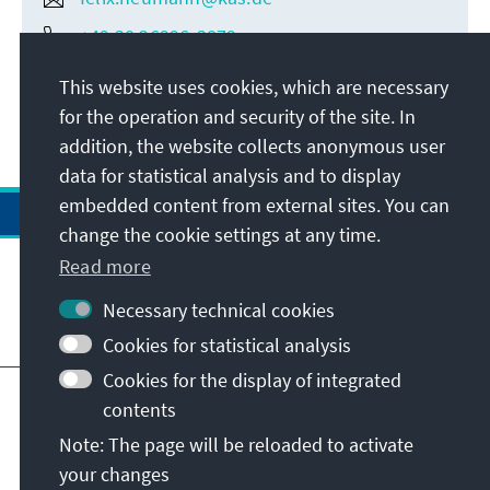
+49 30 26996-3879
This website uses cookies, which are necessary
for the operation and security of the site. In
addition, the website collects anonymous user
data for statistical analysis and to display
embedded content from external sites. You can
change the cookie settings at any time.
Read more
Necessary technical cookies
Visit also
Cookies for statistical analysis
Cookies for the display of integrated
Imprint
Data protection
Terms of use
contents
Declaration on accessibility
Note: The page will be reloaded to activate
Report an accessibility issue
your changes
© Konrad-Adenauer-Stiftung e.V. 2026