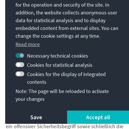
for the operation and security of the site. In
von ihr verfolgten „Führungsanspruch der Politik“.
addition, the website collects anonymous user
Die politischen Ziele Moskaus sah CDU-Politiker in
data for statistical analysis and to display
diesem Zusammenhang bestimmt durch eine
embedded content from external sites. You can
Gemengelage an offensiver, die Weltrevolution
change the cookie settings at any time.
anstrebender Ideologie („die von reinen
Pragmatikern oft unterschätzt wird“) und einer mehr
Read more
nationalrussischen „politische[n] Einfluß- und
Necessary technical cookies
Kontrollexpansion“. Auf die konkreten
Cookies for statistical analysis
Zeitumstände bezogen erklärte Mertes es für
„müßig zu spekulieren“, welche der beiden
Cookies for the display of integrated
Motivationen in der Politik des Kremls eine stärkere
contents
Wirkung entfalte: „Denn in der Praxis ergänzen sie
Note: The page will be reloaded to activate
sich [...] geradezu hervorragend.“
your changes
Zwei Faktoren beziehungsweise Maßstäbe, so der
Abgeordnete weiter, seien diesen bestimmenden
Save
Accept all
politischen Triebkräften untergeordnet, und zwar
ein offensiver Sicherheitsbegriff sowie schließlich die