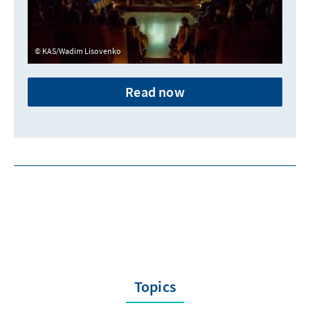
KAS/Wadim Lisovenko
Read now
Topics