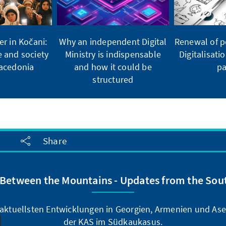
er in Kočani:
Why an independent Digital
Renewal of po
e and society
Ministry is indispensable
Digitalisati
Macedonia
and how it could be
pa
structured
Share
„Between the Mountains - Updates from the Sou
e aktuellsten Entwicklungen in Georgien, Armenien und Ase
der KAS im Südkaukasus.