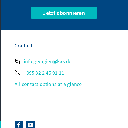
Jetzt abonnieren
Contact
info.georgien@kas.de
+995 32 2 45 91 11
All contact options at a glance