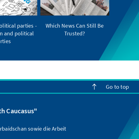
litical parties -
Which News Can Still Be
on and political
Trusted?
rties
Go to top
th Caucasus"
rbaidschan sowie die Arbeit