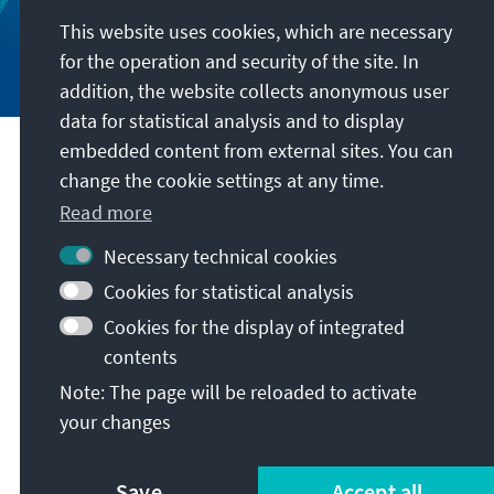
This website uses cookies, which are necessary
for the operation and security of the site. In
addition, the website collects anonymous user
data for statistical analysis and to display
embedded content from external sites. You can
Address
change the cookie settings at any time.
Read more
Konrad-Adenauer-Stiftung e.V.
Necessary technical cookies
Regional Programme Political Dialogue
South Caucasus
Cookies for statistical analysis
Tamar Chovelidze Street 4
Cookies for the display of integrated
0108
Tbilisi
contents
Georgia
Note: The page will be reloaded to activate
your changes
Save
Accept all