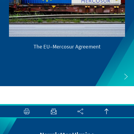
The EU–Mercosur Agreement
Th