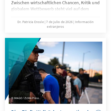
Zwischen wirtschaftlichen Chancen, Kritik und
globalem Wettbewerb steht viel auf dem
Spiel: für Unternehmen, Landwirtschaft und
die internationale Rolle der EU. Kann das
Dr. Patricia Enssle
7 de julio de 2026
Información
extranjeros
Abkommen Wachstum schaffen, ohne
politische und ökologische Spannungen
weiter zu verschärfen?
IMAGO / ZUMA Press