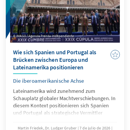
IMAGO / Agencia Prensa-Independiente
Wie sich Spanien und Portugal als
Brücken zwischen Europa und
Lateinamerika positionieren
Die iberoamerikanische Achse
Lateinamerika wird zunehmend zum
Schauplatz globaler Machtverschiebungen. In
diesem Kontext positionieren sich Spanien
und Portugal als strategische Vermittler
zwischen Europa und der Region. Wie stabil
ist der Einfluss der „iberischen Brücke“ und
Martin Friedek, Dr. Ludger Gruber
7 de julio de 2026