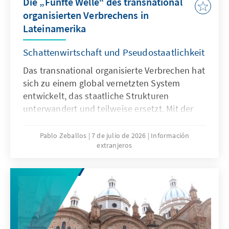
Die „Fünfte Welle“ des transnational
organisierten Verbrechens in
Lateinamerika
Schattenwirtschaft und Pseudostaatlichkeit
Das transnational organisierte Verbrechen hat
sich zu einem global vernetzten System
entwickelt, das staatliche Strukturen
unterwandert und teilweise ersetzt. Mit der
Entstehung einer möglichen „fünften Welle“
gewinnen Technologie, Einflussnahme und
Pablo Zeballos
7 de julio de 2026
Información
extranjeros
ökonomische Macht weiter an Bedeutung.
Welche Risiken ergeben sich für Europa und
wie kann es darauf reagieren?