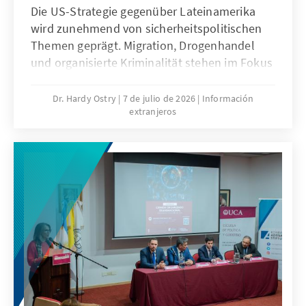
Die US-Strategie gegenüber Lateinamerika
wird zunehmend von sicherheitspolitischen
Themen geprägt. Migration, Drogenhandel
und organisierte Kriminalität stehen im Fokus
und werden vor allem militärisch adressiert.
Welche Auswirkungen hat dieser Ansatz auf
Dr. Hardy Ostry
7 de julio de 2026
Información
extranjeros
die Region und ihre Stabilität?