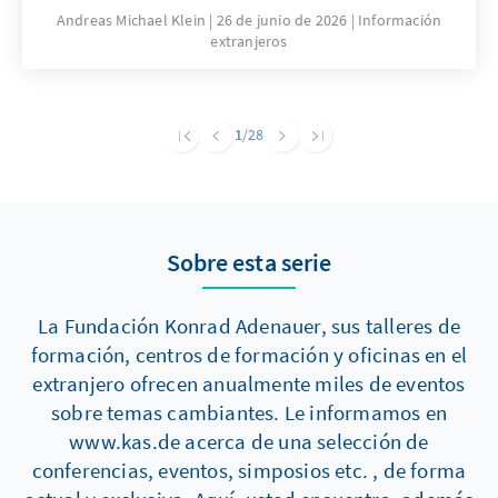
Chancen – doch geopolitische Konkurrenz
Andreas Michael Klein
26 de junio de 2026
Información
extranjeros
und strukturelle Ungleichgewichte setzen
Grenzen.
1
/28
Sobre esta serie
La Fundación Konrad Adenauer, sus talleres de
formación, centros de formación y oficinas en el
extranjero ofrecen anualmente miles de eventos
sobre temas cambiantes. Le informamos en
www.kas.de acerca de una selección de
conferencias, eventos, simposios etc. , de forma