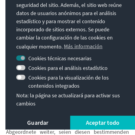
seguridad del sitio. Además, el sitio web reúne
sicherheits- und verteidigungspolitischen
Handlungen der östlichen Hegemonialmacht dem
datos de usuarios anónimos para el análisis
von ihr verfolgten „Führungsanspruch der Politik“.
estadístico y para mostrar el contenido
incorporado de sitios externos. Se puede
Die politischen Ziele Moskaus sah CDU-Politiker in
cambiar la configuración de las cookies en
diesem Zusammenhang bestimmt durch eine
Gemengelage an offensiver, die Weltrevolution
cualquier momento.
Más información
anstrebender Ideologie („die von reinen
Cookies técnicas necesarias
Pragmatikern oft unterschätzt wird“) und einer mehr
Cookies para el análisis estadístico
nationalrussischen „politische[n] Einfluß- und
Kontrollexpansion“. Auf die konkreten
Cookies para la visualización de los
Zeitumstände bezogen erklärte Mertes es für
contenidos integrados
„müßig zu spekulieren“, welche der beiden
Nota: la página se actualizará para activar sus
Motivationen in der Politik des Kremls eine stärkere
cambios
Wirkung entfalte: „Denn in der Praxis ergänzen sie
sich [...] geradezu hervorragend.“
Guardar
Aceptar todo
Zwei Faktoren beziehungsweise Maßstäbe, so der
Abgeordnete weiter, seien diesen bestimmenden