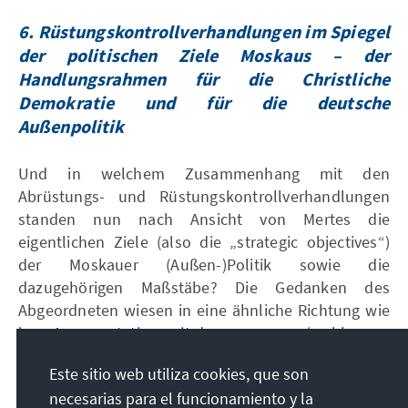
6. Rüstungskontrollverhandlungen im Spiegel
der politischen Ziele Moskaus – der
Handlungsrahmen für die Christliche
Demokratie und für die deutsche
Außenpolitik
Und in welchem Zusammenhang mit den
Abrüstungs- und Rüstungskontrollverhandlungen
standen nun nach Ansicht von Mertes die
eigentlichen Ziele (also die „strategic objectives“)
der Moskauer (Außen-)Politik sowie die
dazugehörigen Maßstäbe? Die Gedanken des
Abgeordneten wiesen in eine ähnliche Richtung wie
jene Argumentation, mit der er von 1969/70 bis 1976
unablässig vor Verbalkompromissen bei
Este sitio web utiliza cookies, que son
völkerrechtlichen Abkommen gewarnt hatte. Nach
necesarias para el funcionamiento y la
seiner Überzeugung unterlagen sämtliche