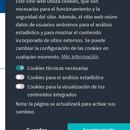
Este sitio web utiliza cookies, que son
necesarias para el funcionamiento y la
seguridad del sitio. Además, el sitio web reúne
datos de usuarios anónimos para el análisis
Dirección
estadístico y para mostrar el contenido
incorporado de sitios externos. Se puede
Contacto
cambiar la configuración de las cookies en
cualquier momento.
Más información
Visita también
Cookies técnicas necesarias
Página principal de la KAS
Pie de imprenta
Cookies para el análisis estadístico
Protección de datos
Condiciones de uso
Cookies para la visualización de los
Declaración sobre accesibilidad
contenidos integrados
Notificar barrera
Nota: la página se actualizará para activar sus
Términos y condiciones generales
cambios
© Konrad-Adenauer-Stiftung e.V. 2026
Guardar
Aceptar todo