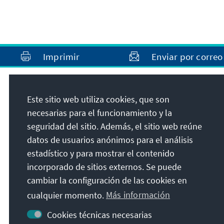
Imprimir
Enviar por correo
Dirección
Este sitio web utiliza cookies, que son
necesarias para el funcionamiento y la
Konrad-Adenauer-Stiftung e.V.
seguridad del sitio. Además, el sitio web reúne
Oficina de la Fundación Chile
datos de usuarios anónimos para el análisis
Enrique Nercasseaux 2381, Providencia
estadístico y para mostrar el contenido
Santiago de Chile
incorporado de sitios externos. Se puede
Chile
cambiar la configuración de las cookies en
cualquier momento.
Más información
Cookies técnicas necesarias