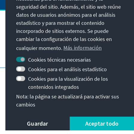
seguridad del sitio. Además, el sitio web reúne
datos de usuarios anónimos para el análisis
estadístico y para mostrar el contenido
Dirección
incorporado de sitios externos. Se puede
cambiar la configuración de las cookies en
Contacto
cualquier momento.
Más información
Visita también
Cookies técnicas necesarias
Cookies para el análisis estadístico
Página principal de la KAS
Pie de imprenta
Cookies para la visualización de los
Protección de datos
Condiciones de uso
contenidos integrados
Declaración sobre accesibilidad
Nota: la página se actualizará para activar sus
Notificar barrera
cambios
© Konrad-Adenauer-Stiftung e.V. 2026
Guardar
Aceptar todo