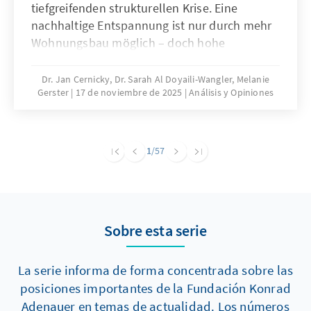
tiefgreifenden strukturellen Krise. Eine
nachhaltige Entspannung ist nur durch mehr
Wohnungsbau möglich – doch hohe
Baukosten und komplexe regulatorische
Vorgaben bremsen die Bautätigkeit erheblich.
Dr. Jan Cernicky, Dr. Sarah Al Doyaili-Wangler, Melanie
Gerster
17 de noviembre de 2025
Análisis y Opiniones
Zur Lösung des Problems bedarf es einer
dringenden Reduktion regulatorischer
Komplexität.
1
/57
Sobre esta serie
La serie informa de forma concentrada sobre las
posiciones importantes de la Fundación Konrad
Adenauer en temas de actualidad. Los números