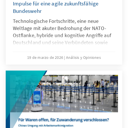
Impulse für eine agile zukunftsfähige
Bundeswehr
Technologische Fortschritte, eine neue
Weltlage mit akuter Bedrohung der NATO-
Ostflanke, hybride und kognitive Angriffe auf
Deutschland und seine Verbündeten sowie
veränderte Kommunikationsbedingungen
stellen die Bundeswehr vor neue
19 de marzo de 2026
Análisis y Opiniones
Herausforderungen. Künstliche Intelligenz ist
aber nicht nur Treiber bei diesen
Entwicklungen, sondern zugleich eine
Antwort. Dafür bedarf es einer KI-Strategie,
die wesentliche Herausforderungen gezielt
adressiert und die Möglichkeiten von KI nach
ethischen Richtlinien aktiv nutzt, um effizient
abschrecken zu können.