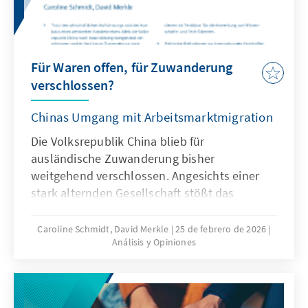
Für Waren offen, für Zuwanderung
verschlossen?
Chinas Umgang mit Arbeitsmarktmigration
Die Volksrepublik China blieb für
ausländische Zuwanderung bisher
weitgehend verschlossen. Angesichts einer
stark alternden Gesellschaft stößt das
Wirtschaftsmodell Chinas zunehmend an
seine Grenzen, was die gezielte Anwerbung
Caroline Schmidt, David Merkle
25 de febrero de 2026
Análisis y Opiniones
ausländischer Fach- und Arbeitskräfte auf
absehbare Zeit erfordern könnte. Für
Deutschland und Europa könnte mit China ein
neuer Wettbewerber im globalen Wettbewerb