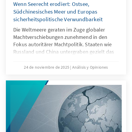
Wenn Seerecht erodiert: Ostsee,
Strukturen passen.
Südchinesisches Meer und Europas
sicherheitspolitische Verwundbarkeit
Die Weltmeere geraten im Zuge globaler
Machtverschiebungen zunehmend in den
Fokus autoritärer Machtpolitik. Staaten wie
Russland und China untergraben gezielt das
Seerecht, um maritime Räume strategisch zu
formen – eine Praxis, die als „Lawfare“
24 de noviembre de 2025
Análisis y Opiniones
bekannt ist. In der Ostsee zeigen
Sabotageakte Europas Verwundbarkeit, im
Südchinesischen Meer demonstriert China,
wie Recht zur Machtfrage wird. Beide Fälle
verdeutlichen: Wo das Seerecht unterwandert
wird, geraten Europas Sicherheit,
Handlungsfähigkeit und die regelbasierte
Ordnung ins Wanken.