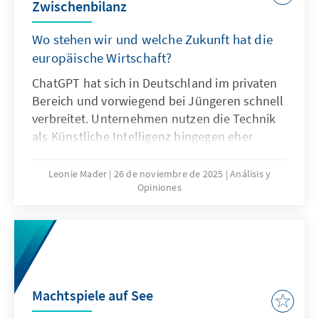
Zwischenbilanz
Wo stehen wir und welche Zukunft hat die
europäische Wirtschaft?
ChatGPT hat sich in Deutschland im privaten
Bereich und vorwiegend bei Jüngeren schnell
verbreitet. Unternehmen nutzen die Technik
als Künstliche Intelligenz hingegen eher
zögerlich und explorativ. Ausschlaggebend
hierfür sind nicht nur technische
Leonie Mader
26 de noviembre de 2025
Análisis y
Opiniones
Eigenschaften von ChatGPT, sondern auch
Produkteigenschaften wie die Transparenz
oder die Spezifikation. Für Europa geht es
deshalb nicht darum, ChatGPT mit
Verzögerung nachzubauen. Vielmehr gilt es
eigene Modelle zu entwickeln oder
Machtspiele auf See
außereuropäische so anzupassen, dass sie als
Produkte besser zu den institutionalisierten