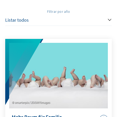
Filtrar por año
smarterpix / ZOOMYimages
Mehr Raum für Familie