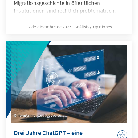
Migrationsgeschichte in öffentlichen
Institutionen sind rechtlich problematisch.
Das Grundgesetz verbietet Differenzierungen
nach Herkunft. Für Quoten zugunsten von
12 de diciembre de 2025
Análisis y Opiniones
Menschen mit Migrationsgeschichte fehlt eine
verfassungsrechtliche Grundlage. Das Papier
zeigt: Sonderregelungen für neu
eingewanderte Menschen sind nur zu Beginn
sinnvoll. Später besteht die herausfordernde
Aufgabe der Abgrenzung der Gruppe.
NongAsimo, stock.adobe.com
Drei Jahre ChatGPT – eine