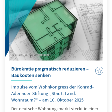
Planungsinstanz weiterentwickelt, die OECD
als Quasi-Sekretariat institutionell stärkt und
ihre Arbeitsweise stärker auf umsetzbare
Ergebnisse ausrichtet.
Smarterpix / ArchManStocker
Bürokratie pragmatisch reduzieren –
Baukosten senken
Impulse vom Wohnkongress der Konrad-
Adenauer-Stiftung „Stadt. Land.
Wohnraum?“ – am 16. Oktober 2025
Der deutsche Wohnungsmarkt steckt in einer