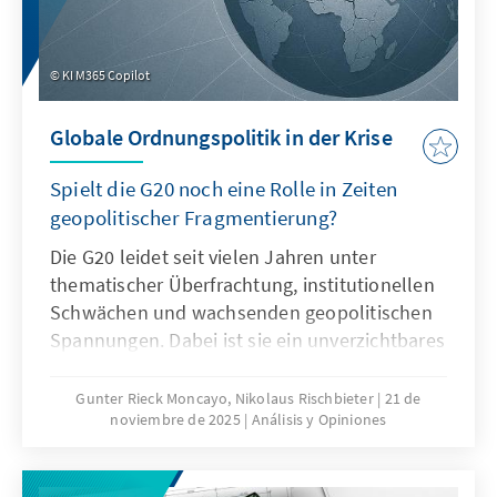
KI M365 Copilot
Globale Ordnungspolitik in der Krise
Spielt die G20 noch eine Rolle in Zeiten
geopolitischer Fragmentierung?
Die G20 leidet seit vielen Jahren unter
thematischer Überfrachtung, institutionellen
Schwächen und wachsenden geopolitischen
Spannungen. Dabei ist sie ein unverzichtbares
Format für die globale Ordnungspolitik und
muss daher ihre Legitimität und Wirksamkeit
Gunter Rieck Moncayo, Nikolaus Rischbieter
21 de
noviembre de 2025
Análisis y Opiniones
zurückgewinnen. Dies kann nur gelingen,
wenn die G20 sich auf ihr Kernmandat
konzentriert, die Troika zu einer mehrjährigen