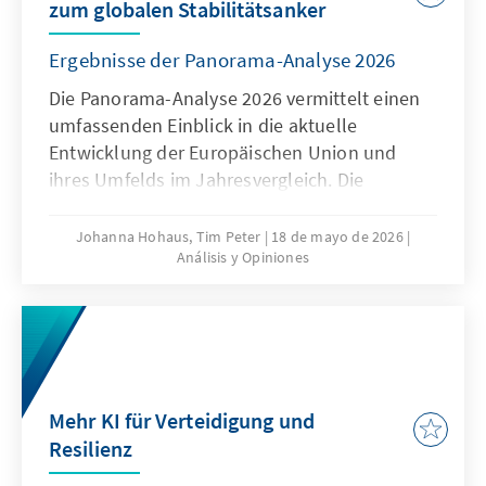
zum globalen Stabilitätsanker
Ergebnisse der Panorama-Analyse 2026
Die Panorama-Analyse 2026 vermittelt einen
umfassenden Einblick in die aktuelle
Entwicklung der Europäischen Union und
ihres Umfelds im Jahresvergleich. Die
jährliche Analyse liefert eine
multithematische Standortbestimmung in
Johanna Hohaus, Tim Peter
18 de mayo de 2026
Análisis y Opiniones
den Bereichen Innovation und
Wettbewerbsfähigkeit, Europapolitische
Ausrichtung der Mitgliedstaaten und Globales
Umfeld. Durch die Verwendung qualitativer
und quantitativer Indikatoren gibt sie
fundierte Einblicke in aktuelle Trends und
Mehr KI für Verteidigung und
Entwicklungen.
Resilienz