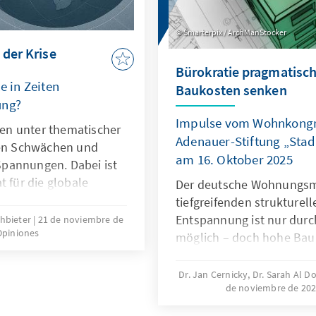
Smarterpix / ArchManStocker
 der Krise
Bürokratie pragmatisch
e in Zeiten
Baukosten senken
ung?
Impulse vom Wohnkongr
hren unter thematischer
Adenauer-Stiftung „Sta
len Schwächen und
am 16. Oktober 2025
pannungen. Dabei ist
t für die globale
Der deutsche Wohnungsma
er ihre Legitimität
tiefgreifenden strukturell
nen. Dies kann nur
Entspannung ist nur du
chbieter
21 de noviembre de
 Opiniones
auf ihr Kernmandat
möglich – doch hohe Ba
iner mehrjährigen
regulatorische Vorgaben 
kelt, die OECD als
erheblich. Zur Lösung de
Dr. Jan Cernicky, Dr. Sarah Al D
ll stärkt und ihre
de noviembre de 20
dringenden Reduktion reg
etzbare Ergebnisse