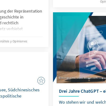
Opi
könnte. Für Deutschland
China ein neuer Wettbewe
ung der Repräsentation
Wettbewerb um Talente e
geschichte in
d rechtlich
tz verbietet
nft. Für Quoten
Migrationsgeschichte
nálisis y Opiniones
che Grundlage. Das
en für neu
 nur zu Beginn
herausfordernde
Gruppe.
NongAsimo, stock.adobe.com
see, Südchinesisches
Drei Jahre ChatGPT – e
spolitische
Wo stehen wir und welch