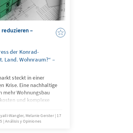
 reduzieren –
ess der Konrad-
dt. Land. Wohnraum?“ –
rkt steckt in einer
en Krise. Eine nachhaltige
rch mehr Wohnungsbau
ukosten und komplexe
bremsen die Bautätigkeit
s Problems bedarf es einer
oyaili-Wangler, Melanie Gerster
17
25
Análisis y Opiniones
ulatorischer Komplexität.