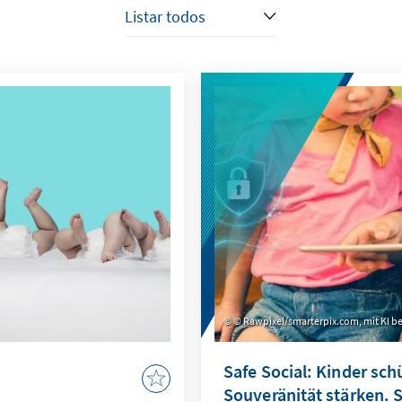
© Rawpixel/smarterpix.com, mit KI be
Safe Social: Kinder sch
Souveränität stärken. 