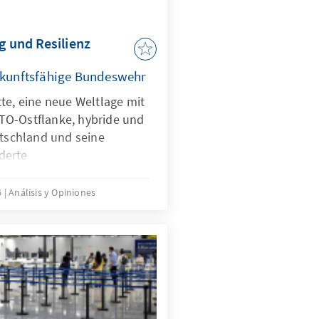
, zugleich muss der Markt
iven zum heutigen Oligopol
g und Resilienz
zukunftsfähige Bundeswehr
te, eine neue Weltlage mit
TO-Ostflanke, hybride und
utschland und seine
derte
gen stellen die
rausforderungen.
6
Análisis y Opiniones
aber nicht nur Treiber bei
ndern zugleich eine
iner KI-Strategie, die
ungen gezielt adressiert
n KI nach ethischen
m effizient abschrecken zu