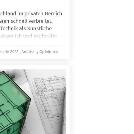
schland im privaten Bereich
ren schnell verbreitet.
echnik als Künstliche
 zögerlich und explorativ.
sind nicht nur technische
PT, sondern auch
re de 2025
Análisis y Opiniones
 die Transparenz oder die
 geht es deshalb nicht
ögerung nachzubauen.
odelle zu entwickeln oder
passen, dass sie als
stitutionalisierten