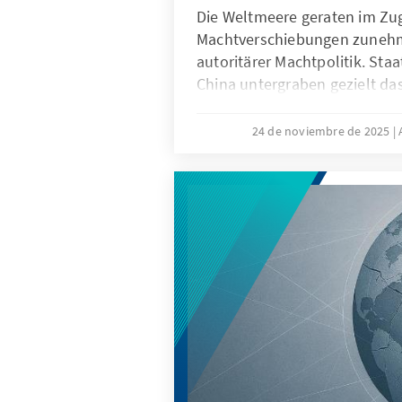
Die Weltmeere geraten im Zu
Machtverschiebungen zuneh
autoritärer Machtpolitik. Sta
China untergraben gezielt da
maritime Räume strategisch z
die als „Lawfare“ bekannt ist.
24 de noviembre de 2025
Sabotageakte Europas Verwun
Südchinesischen Meer demons
Recht zur Machtfrage wird. Be
verdeutlichen: Wo das Seerec
geraten Europas Sicherheit, 
die regelbasierte Ordnung in