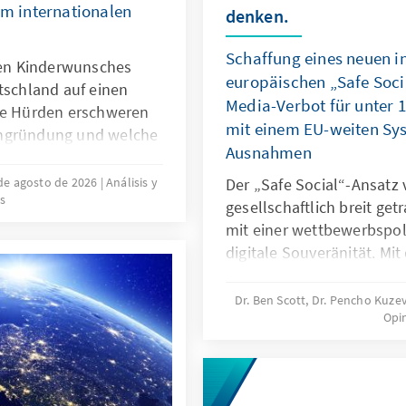
im internationalen
denken.
Schaffung eines neuen i
ilen Kinderwunsches
europäischen „Safe Soci
tschland auf einen
Media-Verbot für unter 
che Hürden erschweren
mit einem EU-weiten Syst
engründung und welche
Ausnahmen
ngen können dazu
ünsche verwirklicht
de agosto de 2026
Análisis y
Der „Safe Social“-Ansatz 
s
ergebnisse und ein
gesellschaftlich breit ge
 Ansätze verschiedener
mit einer wettbewerbspoli
ine bedarfsgerechte
digitale Souveränität. Mi
npolitik in
für unter 16-Jährige reagi
gefährliche digitale Prod
Dr. Ben Scott, Dr. Pencho Kuze
Opi
Untätigkeit marktbeherrs
sollte mit einem EU-weite
Ausnahmen verbunden wer
digitale Dienste neu aus