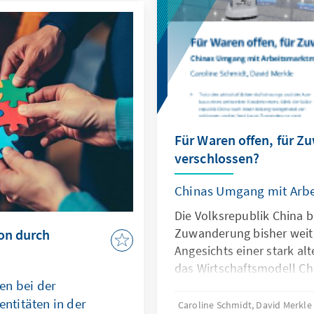
 Indikatoren gibt sie
le Trends und
Für Waren offen, für 
verschlossen?
Chinas Umgang mit Arbe
Die Volksrepublik China b
Zuwanderung bisher weit
ion durch
Angesichts einer stark al
das Wirtschaftsmodell C
en bei der
Grenzen, was die gezielt
titäten in der
Fach- und Arbeitskräfte a
Caroline Schmidt, David Merkle