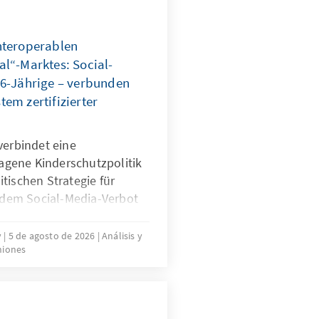
nteroperablen
al“-Marktes: Social-
16-Jährige – verbunden
em zertifizierter
verbindet eine
tragene Kinderschutzpolitik
tischen Strategie für
t dem Social-Media-Verbot
eren viele Staaten auf
ukte und die jahrelange
v
5 de agosto de 2026
Análisis y
niones
chender Plattformen. Es
n System zertifizierter
den, um die Regeln für
zurichten: Kinder müssen