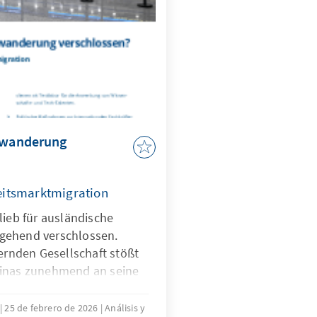
Zuwanderung
itsmarktmigration
lieb für ausländische
gehend verschlossen.
ternden Gesellschaft stößt
hinas zunehmend an seine
e Anwerbung ausländischer
uf absehbare Zeit erfordern
25 de febrero de 2026
Análisis y