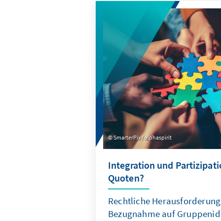
qualitativer und quantitativer
fundierte Einblicke in aktuel
Entwicklungen.
SmarterPix / alphaspirit
Integration und Partizipat
Quoten?
Rechtliche Herausforderung
Bezugnahme auf Gruppeniden