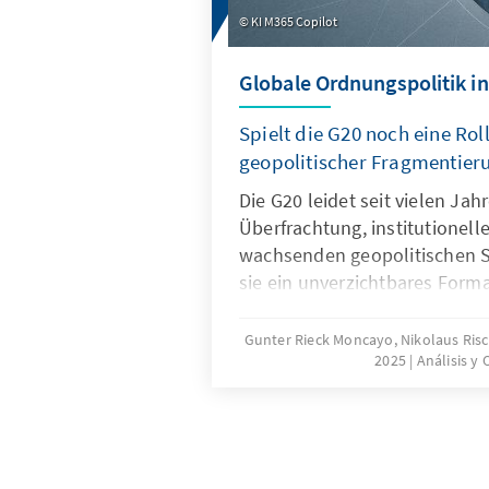
KI M365 Copilot
Globale Ordnungspolitik in
Spielt die G20 noch eine Roll
geopolitischer Fragmentier
Die G20 leidet seit vielen Ja
Überfrachtung, institutionel
wachsenden geopolitischen S
sie ein unverzichtbares Forma
Ordnungspolitik und muss dah
und Wirksamkeit zurückgewin
Gunter Rieck Moncayo, Nikolaus Ris
2025
Análisis y
gelingen, wenn die G20 sich 
konzentriert, die Troika zu e
Planungsinstanz weiterentwic
Quasi-Sekretariat institutione
Arbeitsweise stärker auf ums