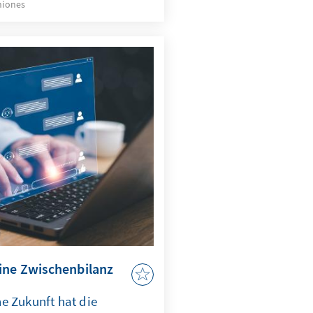
niones
 und Europa könnte mit
rber im globalen
ntstehen.
ine Zwischenbilanz
e Zukunft hat die