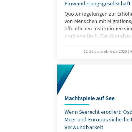
Einwanderungsgesellschaft
Quotenregelungen zur Erhöh
von Menschen mit Migrations
öffentlichen Institutionen sin
problematisch. Das Grundgese
Differenzierungen nach Herku
zugunsten von Menschen mit 
12 de diciembre de 2025
A
fehlt eine verfassungsrechtli
Papier zeigt: Sonderregelung
eingewanderte Menschen sind
sinnvoll. Später besteht die 
Aufgabe der Abgrenzung der 
Machtspiele auf See
Wenn Seerecht erodiert: Ost
Meer und Europas sicherheit
Verwundbarkeit