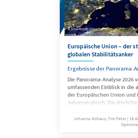
Smarterpix / 1xpert
Europäische Union – der s
globalen Stabilitätsanker
Ergebnisse der Panorama-A
Die Panorama-Analyse 2026 ve
umfassenden Einblick in die 
der Europäischen Union und 
Jahresvergleich. Die jährliche
multithematische Standortb
Bereichen Innovation und We
Johanna Hohaus, Tim Peter
18 d
Opinione
Europapolitische Ausrichtung
und Globales Umfeld. Durch