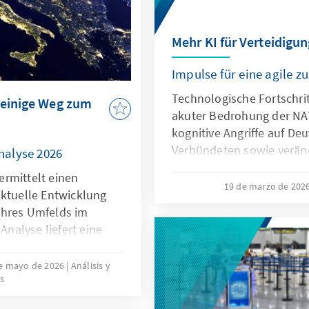
wirksam geschützt werden
für europäische Alternat
geöffnet werden.
Mehr KI für Verteidigun
Impulse für eine agile 
Technologische Fortschrit
teinige Weg zum
akuter Bedrohung der NA
kognitive Angriffe auf De
Verbündeten sowie verän
nalyse 2026
Kommunikationsbedingun
rmittelt einen
Bundeswehr vor neue He
19 de marzo de 202
aktuelle Entwicklung
Künstliche Intelligenz ist 
ihres Umfelds im
diesen Entwicklungen, so
 Analyse liefert eine
Antwort. Dafür bedarf es e
estimmung in den
wesentliche Herausforder
ttbewerbsfähigkeit,
e mayo de 2026
Análisis y
und die Möglichkeiten vo
s
 der Mitgliedstaaten
Richtlinien aktiv nutzt, u
 die Verwendung
können.