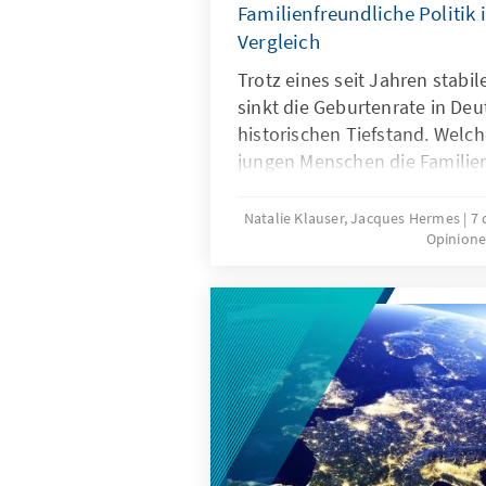
Familienfreundliche Politik 
Vergleich
Trotz eines seit Jahren stab
sinkt die Geburtenrate in Deu
historischen Tiefstand. Wel
jungen Menschen die Famili
politischen Rahmenbedingu
beitragen, dass mehr Kinderw
Natalie Klauser, Jacques Hermes
7 
Opinione
werden? Aktuelle Forschungs
Vergleich familienpolitischer
Länder liefern Hinweise für e
Weiterentwicklung der Familie
Deutschland.