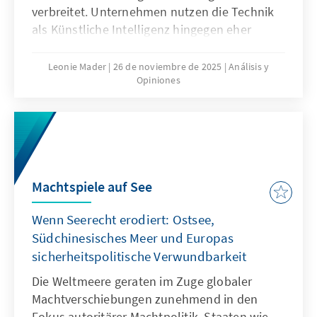
verbreitet. Unternehmen nutzen die Technik
als Künstliche Intelligenz hingegen eher
zögerlich und explorativ. Ausschlaggebend
hierfür sind nicht nur technische
Leonie Mader
26 de noviembre de 2025
Análisis y
Opiniones
Eigenschaften von ChatGPT, sondern auch
Produkteigenschaften wie die Transparenz
oder die Spezifikation. Für Europa geht es
deshalb nicht darum, ChatGPT mit
Verzögerung nachzubauen. Vielmehr gilt es
eigene Modelle zu entwickeln oder
Machtspiele auf See
außereuropäische so anzupassen, dass sie als
Produkte besser zu den institutionalisierten
Wenn Seerecht erodiert: Ostsee,
Strukturen passen.
Südchinesisches Meer und Europas
sicherheitspolitische Verwundbarkeit
Die Weltmeere geraten im Zuge globaler
Machtverschiebungen zunehmend in den
Fokus autoritärer Machtpolitik. Staaten wie