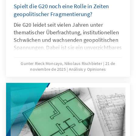
Spielt die G20 noch eine Rolle in Zeiten
geopolitischer Fragmentierung?
Die G20 leidet seit vielen Jahren unter
thematischer Überfrachtung, institutionellen
Schwächen und wachsenden geopolitischen
Spannungen. Dabei ist sie ein unverzichtbares
Format für die globale Ordnungspolitik und
muss daher ihre Legitimität und Wirksamkeit
Gunter Rieck Moncayo, Nikolaus Rischbieter
21 de
noviembre de 2025
Análisis y Opiniones
zurückgewinnen. Dies kann nur gelingen,
wenn die G20 sich auf ihr Kernmandat
konzentriert, die Troika zu einer mehrjährigen
Planungsinstanz weiterentwickelt, die OECD
als Quasi-Sekretariat institutionell stärkt und
ihre Arbeitsweise stärker auf umsetzbare
Ergebnisse ausrichtet.