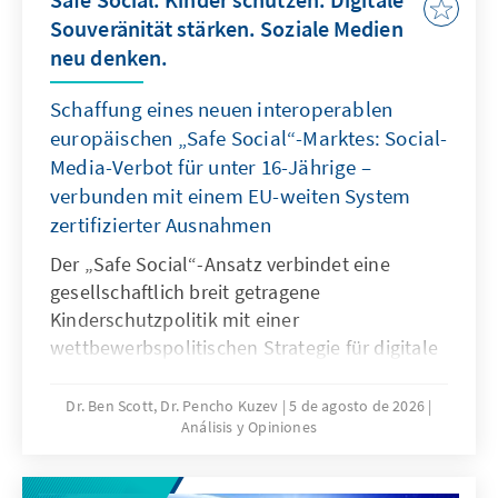
Souveränität stärken. Soziale Medien
neu denken.
Schaffung eines neuen interoperablen
europäischen „Safe Social“-Marktes: Social-
Media-Verbot für unter 16-Jährige –
verbunden mit einem EU-weiten System
zertifizierter Ausnahmen
Der „Safe Social“-Ansatz verbindet eine
gesellschaftlich breit getragene
Kinderschutzpolitik mit einer
wettbewerbspolitischen Strategie für digitale
Souveränität. Mit dem Social-Media-Verbot für
unter 16-Jährige reagieren viele Staaten auf
Dr. Ben Scott, Dr. Pencho Kuzev
5 de agosto de 2026
Análisis y Opiniones
gefährliche digitale Produkte und die
jahrelange Untätigkeit marktbeherrschender
Plattformen. Es sollte mit einem EU-weiten