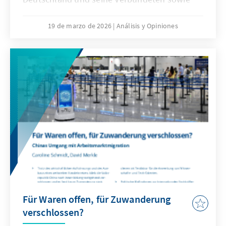
veränderte Kommunikationsbedingungen
stellen die Bundeswehr vor neue
19 de marzo de 2026
Análisis y Opiniones
Herausforderungen. Künstliche Intelligenz ist
aber nicht nur Treiber bei diesen
Entwicklungen, sondern zugleich eine
Antwort. Dafür bedarf es einer KI-Strategie,
die wesentliche Herausforderungen gezielt
adressiert und die Möglichkeiten von KI nach
ethischen Richtlinien aktiv nutzt, um effizient
abschrecken zu können.
Für Waren offen, für Zuwanderung
verschlossen?