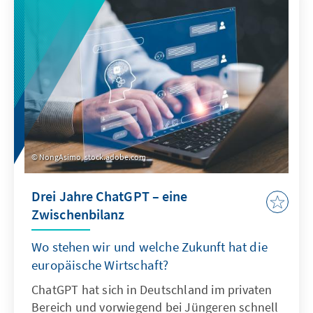
zeigt: Sonderregelungen für neu
eingewanderte Menschen sind nur zu Beginn
sinnvoll. Später besteht die herausfordernde
Aufgabe der Abgrenzung der Gruppe.
NongAsimo, stock.adobe.com
Drei Jahre ChatGPT – eine
Zwischenbilanz
Wo stehen wir und welche Zukunft hat die
europäische Wirtschaft?
ChatGPT hat sich in Deutschland im privaten
Bereich und vorwiegend bei Jüngeren schnell