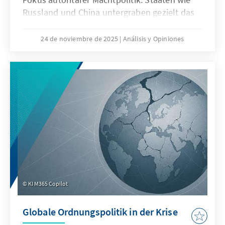
Russland und China untergraben gezielt das
Seerecht, um maritime Räume strategisch zu
formen – eine Praxis, die als „Lawfare“
24 de noviembre de 2025
Análisis y Opiniones
bekannt ist. In der Ostsee zeigen
Sabotageakte Europas Verwundbarkeit, im
Südchinesischen Meer demonstriert China,
wie Recht zur Machtfrage wird. Beide Fälle
verdeutlichen: Wo das Seerecht unterwandert
wird, geraten Europas Sicherheit,
Handlungsfähigkeit und die regelbasierte
Ordnung ins Wanken.
KI M365 Copilot
Globale Ordnungspolitik in der Krise