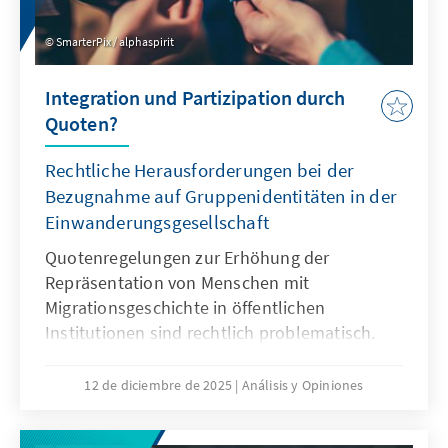
SmarterPix / alphaspirit
Integration und Partizipation durch
Quoten?
Rechtliche Herausforderungen bei der
Bezugnahme auf Gruppenidentitäten in der
Einwanderungsgesellschaft
Quotenregelungen zur Erhöhung der
Repräsentation von Menschen mit
Migrationsgeschichte in öffentlichen
Institutionen sind rechtlich problematisch.
Das Grundgesetz verbietet Differenzierungen
nach Herkunft. Für Quoten zugunsten von
12 de diciembre de 2025
Análisis y Opiniones
Menschen mit Migrationsgeschichte fehlt eine
verfassungsrechtliche Grundlage. Das Papier