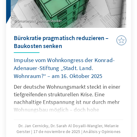
Smarterpix / ArchManStocker
Bürokratie pragmatisch reduzieren –
Baukosten senken
Impulse vom Wohnkongress der Konrad-
Adenauer-Stiftung „Stadt. Land.
Wohnraum?“ – am 16. Oktober 2025
Der deutsche Wohnungsmarkt steckt in einer
tiefgreifenden strukturellen Krise. Eine
nachhaltige Entspannung ist nur durch mehr
Wohnungsbau möglich – doch hohe
Baukosten und komplexe regulatorische
Vorgaben bremsen die Bautätigkeit erheblich.
Dr. Jan Cernicky, Dr. Sarah Al Doyaili-Wangler, Melanie
Gerster
17 de noviembre de 2025
Análisis y Opiniones
Zur Lösung des Problems bedarf es einer