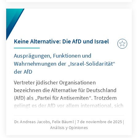
dringenden Reduktion regulatorischer
Komplexität.
Keine Alternative: Die AfD und Israel
Ausprägungen, Funktionen und
Wahrnehmungen der „Israel-Solidarität“
der AfD
Vertreter jüdischer Organisationen
bezeichnen die Alternative für Deutschland
(AfD) als „Partei für Antisemiten“. Trotzdem
gelingt es der AfD vor allem international, sich
als Vorkämpferin israelischer Interessen und
als Beschützerin jüdischen Lebens in
Dr. Andreas Jacobs, Felix Bäuml
7 de noviembre de 2025
Análisis y Opiniones
Deutschland zu positionieren. Diese
Positionierung widerspricht einer Reihe