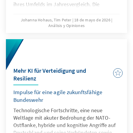
ihres Umfelds im Jahresvergleich. Die
jährliche Analyse liefert eine
multithematische Standortbestimmung in
Johanna Hohaus, Tim Peter
18 de mayo de 2026
Análisis y Opiniones
den Bereichen Innovation und
Wettbewerbsfähigkeit, Europapolitische
Ausrichtung der Mitgliedstaaten und Globales
Umfeld. Durch die Verwendung qualitativer
und quantitativer Indikatoren gibt sie
fundierte Einblicke in aktuelle Trends und
Mehr KI für Verteidigung und
Entwicklungen.
Resilienz
Impulse für eine agile zukunftsfähige
Bundeswehr
Technologische Fortschritte, eine neue
Weltlage mit akuter Bedrohung der NATO-
Ostflanke, hybride und kognitive Angriffe auf
Deutschland und seine Verbündeten sowie