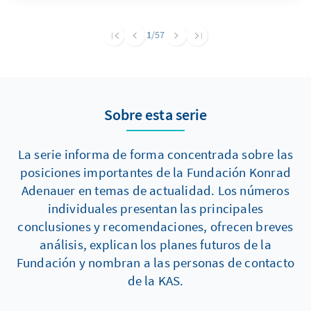
anderer in der Partei vertretener Positionen
und erfüllt mehrere politische Funktionen.
1
/57
Hierzu zählen vor allem die Legitimierung von
Muslimfeindlichkeit, der Angriff auf politische
Gegner und die Ablenkung von Extremismus
und Antisemitismus in den eigenen Reihen.
Sobre esta serie
La serie informa de forma concentrada sobre las
posiciones importantes de la Fundación Konrad
Adenauer en temas de actualidad. Los números
individuales presentan las principales
conclusiones y recomendaciones, ofrecen breves
análisis, explican los planes futuros de la
Fundación y nombran a las personas de contacto
de la KAS.