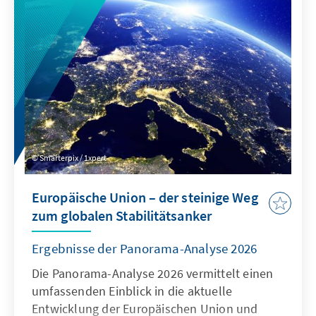
System zertifizierter Ausnahmen verbunden
werden, um die Regeln für digitale Dienste
neu auszurichten: Kinder müssen wirksam
geschützt werden, zugleich muss der Markt
für europäische Alternativen zum heutigen
Oligopol geöffnet werden.
Smarterpix / 1xpert
Europäische Union – der steinige Weg
zum globalen Stabilitätsanker
Ergebnisse der Panorama-Analyse 2026
Die Panorama-Analyse 2026 vermittelt einen
umfassenden Einblick in die aktuelle
Entwicklung der Europäischen Union und