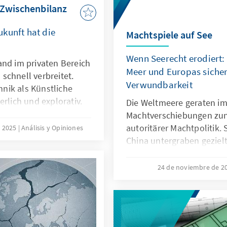
sinnvoll. Später besteht 
 Zwischenbilanz
Aufgabe der Abgrenzung 
kunft hat die
Machtspiele auf See
Wenn Seerecht erodiert:
and im privaten Bereich
Meer und Europas sicher
schnell verbreitet.
Verwundbarkeit
nik als Künstliche
erlich und explorativ.
Die Weltmeere geraten im
 nicht nur technische
Machtverschiebungen zu
sondern auch
autoritärer Machtpolitik.
e 2025
Análisis y Opiniones
 Transparenz oder die
China untergraben geziel
t es deshalb nicht
maritime Räume strategisc
rung nachzubauen.
die als „Lawfare“ bekannt 
24 de noviembre de 2
le zu entwickeln oder
Sabotageakte Europas Ve
en, dass sie als
Südchinesischen Meer dem
utionalisierten
Recht zur Machtfrage wird
verdeutlichen: Wo das Se