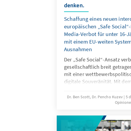
denken.
Schaffung eines neuen inte
europäischen „Safe Social“-
Media-Verbot für unter 16-J
mit einem EU-weiten System 
Ausnahmen
Der „Safe Social“-Ansatz verb
gesellschaftlich breit getrag
mit einer wettbewerbspolitisc
digitale Souveränität. Mit de
für unter 16-Jährige reagieren
gefährliche digitale Produkte
Dr. Ben Scott, Dr. Pencho Kuzev
5 
Opinione
Untätigkeit marktbeherrschen
sollte mit einem EU-weiten Sy
Ausnahmen verbunden werden
digitale Dienste neu auszuri