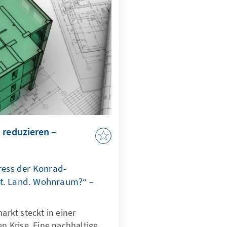
it, Handlungsfähigkeit und
g ins Wanken.
 reduzieren –
ess der Konrad-
dt. Land. Wohnraum?“ –
rkt steckt in einer
en Krise. Eine nachhaltige