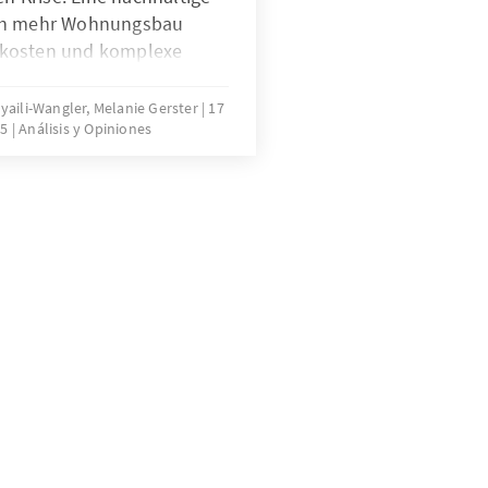
rch mehr Wohnungsbau
ukosten und komplexe
bremsen die Bautätigkeit
s Problems bedarf es einer
oyaili-Wangler, Melanie Gerster
17
25
Análisis y Opiniones
ulatorischer Komplexität.