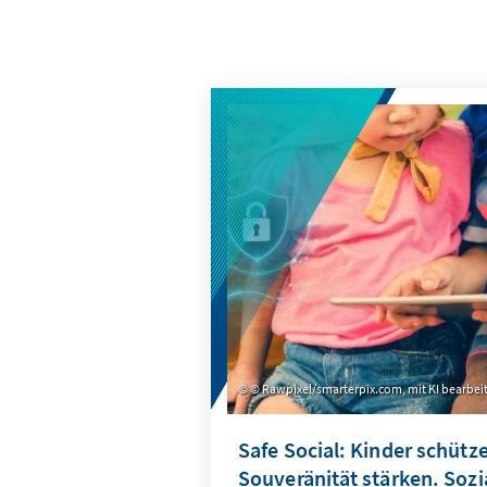
© Rawpixel/smarterpix.com, mit KI bearbei
Safe Social: Kinder schütze
Souveränität stärken. Soz