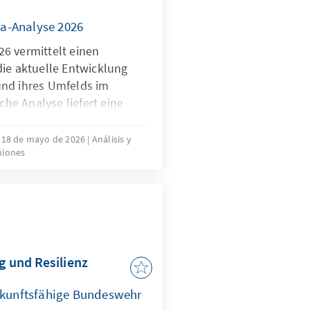
a-Analyse 2026
6 vermittelt einen
die aktuelle Entwicklung
und ihres Umfelds im
iche Analyse liefert eine
rtbestimmung in den
 Wettbewerbsfähigkeit,
18 de mayo de 2026
Análisis y
niones
tung der Mitgliedstaaten
rch die Verwendung
iver Indikatoren gibt sie
tuelle Trends und
g und Resilienz
zukunftsfähige Bundeswehr