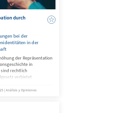
pation durch
ungen bei der
identitäten in der
aft
höhung der Repräsentation
onsgeschichte in
 sind rechtlich
gesetz verbietet
erkunft. Für Quoten
mit Migrationsgeschichte
025
Análisis y Opiniones
htliche Grundlage. Das
ungen für neu
sind nur zu Beginn