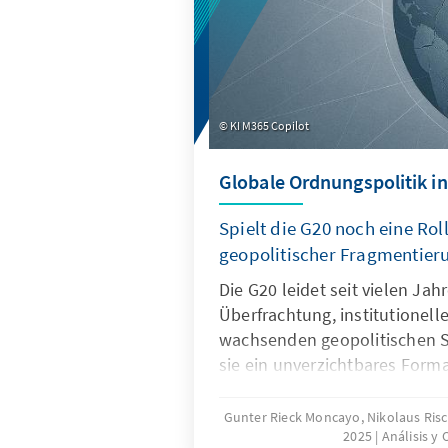
KI M365 Copilot
Globale Ordnungspolitik in
Spielt die G20 noch eine Roll
geopolitischer Fragmentier
Die G20 leidet seit vielen Ja
Überfrachtung, institutionel
wachsenden geopolitischen S
sie ein unverzichtbares Forma
Ordnungspolitik und muss dah
und Wirksamkeit zurückgewin
Gunter Rieck Moncayo, Nikolaus Ris
2025
Análisis y
gelingen, wenn die G20 sich 