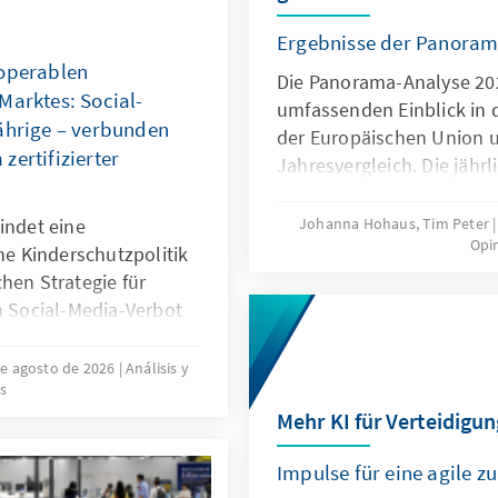
Ergebnisse der Panoram
roperablen
Die Panorama-Analyse 202
Marktes: Social-
umfassenden Einblick in 
ährige – verbunden
der Europäischen Union 
zertifizierter
Jahresvergleich. Die jährl
multithematische Stando
Bereichen Innovation und
indet eine
Johanna Hohaus, Tim Peter
Opi
Europapolitische Ausrich
ene Kinderschutzpolitik
und Globales Umfeld. Du
hen Strategie für
qualitativer und quantitat
m Social-Media-Verbot
fundierte Einblicke in ak
 viele Staaten auf
Entwicklungen.
 und die jahrelange
de agosto de 2026
Análisis y
s
der Plattformen. Es
Mehr KI für Verteidigun
stem zertifizierter
, um die Regeln für
Impulse für eine agile 
chten: Kinder müssen