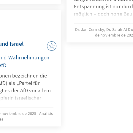
iner mehrjährigen
Entspannung ist nur du
kelt, die OECD als
möglich – doch hohe Ba
ll stärkt und ihre
regulatorische Vorgaben 
etzbare Ergebnisse
erheblich. Zur Lösung de
Dr. Jan Cernicky, Dr. Sarah Al D
de noviembre de 20
dringenden Reduktion reg
und Israel
 und Wahrnehmungen
AfD
ionen bezeichnen die
fD) als „Partei für
t es der AfD vor allem
pferin israelischer
rin jüdischen Lebens in
. Diese Positionierung
e noviembre de 2025
Análisis
es
er in der Partei
füllt mehrere