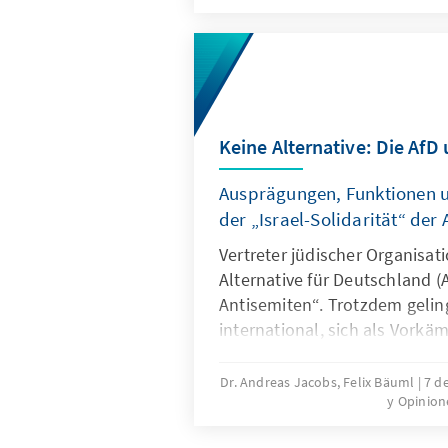
konzentriert, die Troika zu e
Planungsinstanz weiterentwic
Quasi-Sekretariat institutione
Arbeitsweise stärker auf ums
ausrichtet.
Keine Alternative: Die AfD 
Ausprägungen, Funktionen
der „Israel-Solidarität“ der 
Vertreter jüdischer Organisat
Alternative für Deutschland (A
Antisemiten“. Trotzdem geling
international, sich als Vorkäm
Interessen und als Beschütze
Deutschland zu positionieren
Dr. Andreas Jacobs, Felix Bäuml
7 d
y Opinion
widerspricht einer Reihe ander
vertretener Positionen und er