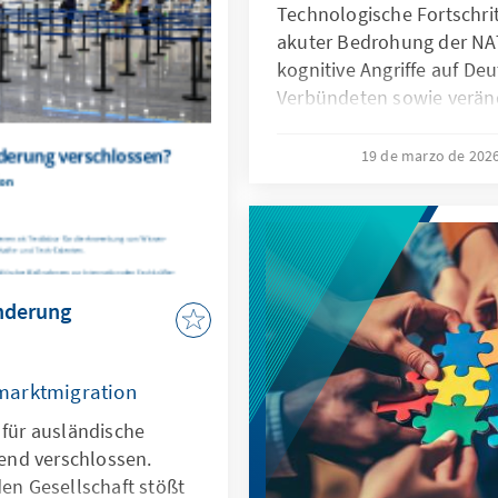
ugleich muss der Markt
Technologische Fortschrit
 zum heutigen Oligopol
akuter Bedrohung der NA
kognitive Angriffe auf De
Verbündeten sowie verän
Kommunikationsbedingun
Bundeswehr vor neue He
19 de marzo de 202
Künstliche Intelligenz ist 
diesen Entwicklungen, so
Antwort. Dafür bedarf es e
wesentliche Herausforder
und die Möglichkeiten vo
anderung
Richtlinien aktiv nutzt, u
können.
marktmigration
 für ausländische
end verschlossen.
den Gesellschaft stößt