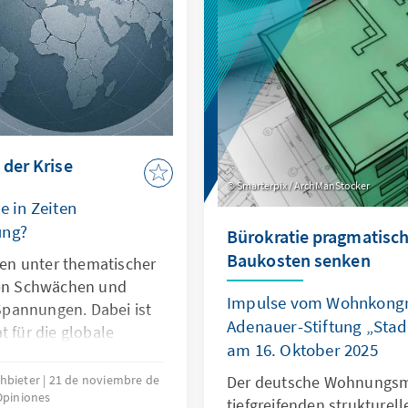
geraten Europas Sicherhe
die regelbasierte Ordnun
 der Krise
Smarterpix / ArchManStocker
e in Zeiten
ung?
Bürokratie pragmatisch
Baukosten senken
hren unter thematischer
len Schwächen und
Impulse vom Wohnkongr
pannungen. Dabei ist
Adenauer-Stiftung „Sta
t für die globale
am 16. Oktober 2025
er ihre Legitimität
nen. Dies kann nur
chbieter
21 de noviembre de
Der deutsche Wohnungsma
 Opiniones
auf ihr Kernmandat
tiefgreifenden strukturell