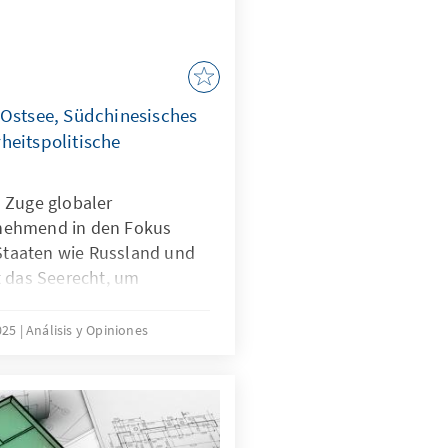
die herausfordernde
der Gruppe.
 Ostsee, Südchinesisches
heitspolitische
 Zuge globaler
nehmend in den Fokus
 Staaten wie Russland und
t das Seerecht, um
h zu formen – eine Praxis,
ist. In der Ostsee zeigen
025
Análisis y Opiniones
rwundbarkeit, im
onstriert China, wie
. Beide Fälle
erecht unterwandert wird,