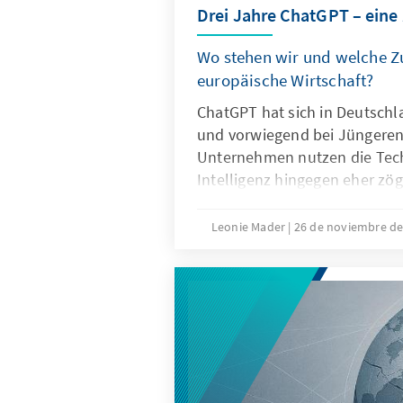
Drei Jahre ChatGPT – eine
Wo stehen wir und welche Zu
europäische Wirtschaft?
ChatGPT hat sich in Deutschl
und vorwiegend bei Jüngeren 
Unternehmen nutzen die Tech
Intelligenz hingegen eher zög
Ausschlaggebend hierfür sind
Eigenschaften von ChatGPT, 
Leonie Mader
26 de noviembre d
Produkteigenschaften wie die
Spezifikation. Für Europa geh
darum, ChatGPT mit Verzöge
Vielmehr gilt es eigene Model
außereuropäische so anzupass
Produkte besser zu den instit
Strukturen passen.