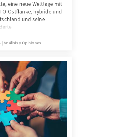
te, eine neue Weltlage mit
TO-Ostflanke, hybride und
utschland und seine
derte
gen stellen die
rausforderungen.
6
Análisis y Opiniones
aber nicht nur Treiber bei
ndern zugleich eine
iner KI-Strategie, die
ungen gezielt adressiert
n KI nach ethischen
m effizient abschrecken zu