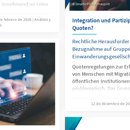
s zunehmend an seine
SmarterPix / alphaspirit
nwerbung ausländischer
bsehbare Zeit erfordern
Integration und Partizi
de febrero de 2026
Análisis y
s
 Europa könnte mit
Quoten?
r im globalen
tehen.
Rechtliche Herausforder
Bezugnahme auf Gruppen
Einwanderungsgesellsch
Quotenregelungen zur Er
von Menschen mit Migrati
öffentlichen Institutionen
problematisch. Das Grund
Differenzierungen nach H
zugunsten von Menschen 
12 de diciembre de 2
fehlt eine verfassungsrec
Papier zeigt: Sonderregel
eingewanderte Menschen 