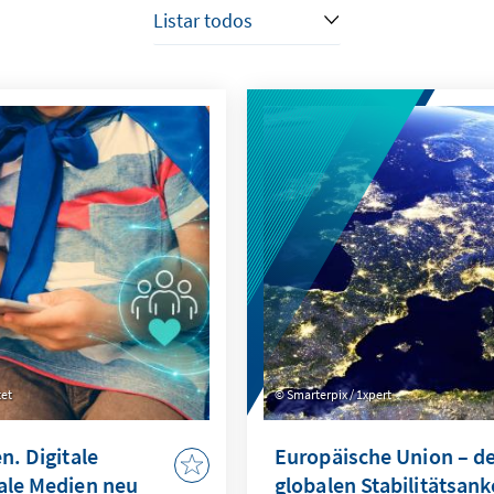
tet
Smarterpix / 1xpert
n. Digitale
Europäische Union – d
iale Medien neu
globalen Stabilitätsank