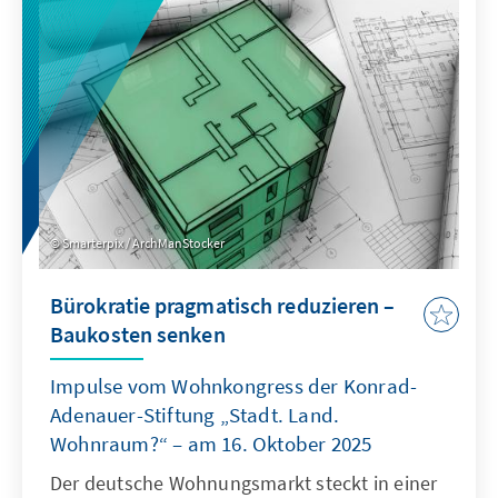
Planungsinstanz weiterentwickelt, die OECD
als Quasi-Sekretariat institutionell stärkt und
ihre Arbeitsweise stärker auf umsetzbare
Ergebnisse ausrichtet.
Smarterpix / ArchManStocker
Bürokratie pragmatisch reduzieren –
Baukosten senken
Impulse vom Wohnkongress der Konrad-
Adenauer-Stiftung „Stadt. Land.
Wohnraum?“ – am 16. Oktober 2025
Der deutsche Wohnungsmarkt steckt in einer