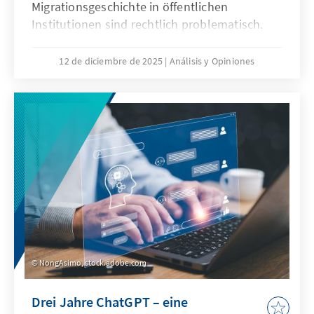
Migrationsgeschichte in öffentlichen
Institutionen sind rechtlich problematisch.
Das Grundgesetz verbietet Differenzierungen
nach Herkunft. Für Quoten zugunsten von
12 de diciembre de 2025
Análisis y Opiniones
Menschen mit Migrationsgeschichte fehlt eine
verfassungsrechtliche Grundlage. Das Papier
zeigt: Sonderregelungen für neu
eingewanderte Menschen sind nur zu Beginn
sinnvoll. Später besteht die herausfordernde
Aufgabe der Abgrenzung der Gruppe.
NongAsimo, stock.adobe.com
Drei Jahre ChatGPT – eine