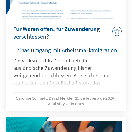
Für Waren offen, für Zuwanderung
verschlossen?
Chinas Umgang mit Arbeitsmarktmigration
Die Volksrepublik China blieb für
ausländische Zuwanderung bisher
weitgehend verschlossen. Angesichts einer
stark alternden Gesellschaft stößt das
Wirtschaftsmodell Chinas zunehmend an
seine Grenzen, was die gezielte Anwerbung
Caroline Schmidt, David Merkle
25 de febrero de 2026
Análisis y Opiniones
ausländischer Fach- und Arbeitskräfte auf
absehbare Zeit erfordern könnte. Für
Deutschland und Europa könnte mit China ein
neuer Wettbewerber im globalen Wettbewerb