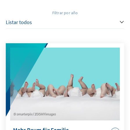
Filtrar por año
smarterpix / ZOOMYimages
Mehr Raum für Familie