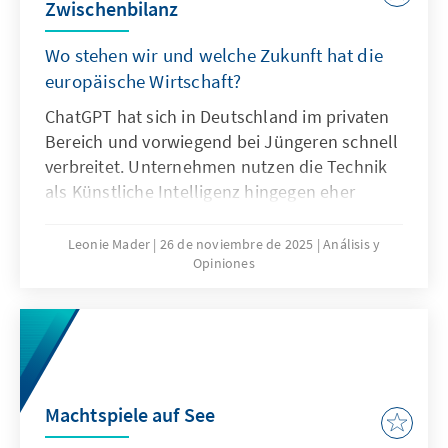
Zwischenbilanz
Wo stehen wir und welche Zukunft hat die
europäische Wirtschaft?
ChatGPT hat sich in Deutschland im privaten
Bereich und vorwiegend bei Jüngeren schnell
verbreitet. Unternehmen nutzen die Technik
als Künstliche Intelligenz hingegen eher
zögerlich und explorativ. Ausschlaggebend
hierfür sind nicht nur technische
Leonie Mader
26 de noviembre de 2025
Análisis y
Opiniones
Eigenschaften von ChatGPT, sondern auch
Produkteigenschaften wie die Transparenz
oder die Spezifikation. Für Europa geht es
deshalb nicht darum, ChatGPT mit
Verzögerung nachzubauen. Vielmehr gilt es
eigene Modelle zu entwickeln oder
Machtspiele auf See
außereuropäische so anzupassen, dass sie als
Produkte besser zu den institutionalisierten