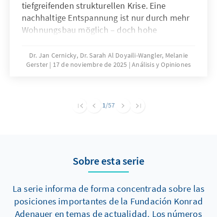
tiefgreifenden strukturellen Krise. Eine
nachhaltige Entspannung ist nur durch mehr
Wohnungsbau möglich – doch hohe
Baukosten und komplexe regulatorische
Vorgaben bremsen die Bautätigkeit erheblich.
Dr. Jan Cernicky, Dr. Sarah Al Doyaili-Wangler, Melanie
Gerster
17 de noviembre de 2025
Análisis y Opiniones
Zur Lösung des Problems bedarf es einer
dringenden Reduktion regulatorischer
Komplexität.
1
/57
Sobre esta serie
La serie informa de forma concentrada sobre las
posiciones importantes de la Fundación Konrad
Adenauer en temas de actualidad. Los números