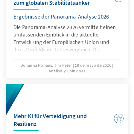
zum globalen Stabilitätsanker
Ergebnisse der Panorama-Analyse 2026
Die Panorama-Analyse 2026 vermittelt einen
umfassenden Einblick in die aktuelle
Entwicklung der Europäischen Union und
ihres Umfelds im Jahresvergleich. Die
jährliche Analyse liefert eine
multithematische Standortbestimmung in
Johanna Hohaus, Tim Peter
18 de mayo de 2026
Análisis y Opiniones
den Bereichen Innovation und
Wettbewerbsfähigkeit, Europapolitische
Ausrichtung der Mitgliedstaaten und Globales
Umfeld. Durch die Verwendung qualitativer
und quantitativer Indikatoren gibt sie
fundierte Einblicke in aktuelle Trends und
Mehr KI für Verteidigung und
Entwicklungen.
Resilienz