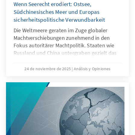
Wenn Seerecht erodiert: Ostsee,
Strukturen passen.
Südchinesisches Meer und Europas
sicherheitspolitische Verwundbarkeit
Die Weltmeere geraten im Zuge globaler
Machtverschiebungen zunehmend in den
Fokus autoritärer Machtpolitik. Staaten wie
Russland und China untergraben gezielt das
Seerecht, um maritime Räume strategisch zu
formen – eine Praxis, die als „Lawfare“
24 de noviembre de 2025
Análisis y Opiniones
bekannt ist. In der Ostsee zeigen
Sabotageakte Europas Verwundbarkeit, im
Südchinesischen Meer demonstriert China,
wie Recht zur Machtfrage wird. Beide Fälle
verdeutlichen: Wo das Seerecht unterwandert
wird, geraten Europas Sicherheit,
Handlungsfähigkeit und die regelbasierte
Ordnung ins Wanken.