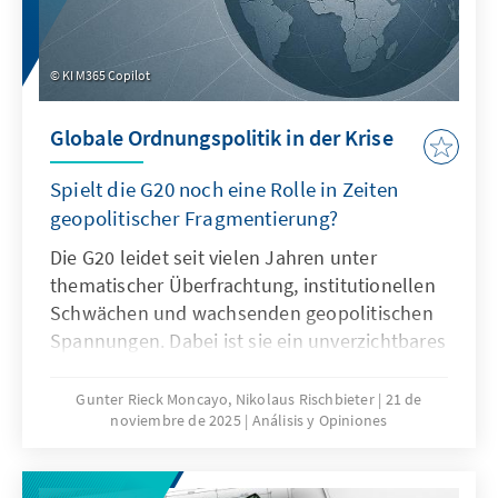
KI M365 Copilot
Globale Ordnungspolitik in der Krise
Spielt die G20 noch eine Rolle in Zeiten
geopolitischer Fragmentierung?
Die G20 leidet seit vielen Jahren unter
thematischer Überfrachtung, institutionellen
Schwächen und wachsenden geopolitischen
Spannungen. Dabei ist sie ein unverzichtbares
Format für die globale Ordnungspolitik und
muss daher ihre Legitimität und Wirksamkeit
Gunter Rieck Moncayo, Nikolaus Rischbieter
21 de
noviembre de 2025
Análisis y Opiniones
zurückgewinnen. Dies kann nur gelingen,
wenn die G20 sich auf ihr Kernmandat
konzentriert, die Troika zu einer mehrjährigen