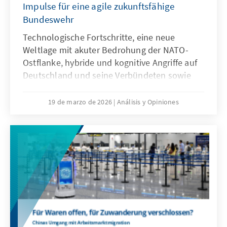
Impulse für eine agile zukunftsfähige
Bundeswehr
Technologische Fortschritte, eine neue
Weltlage mit akuter Bedrohung der NATO-
Ostflanke, hybride und kognitive Angriffe auf
Deutschland und seine Verbündeten sowie
veränderte Kommunikationsbedingungen
stellen die Bundeswehr vor neue
19 de marzo de 2026
Análisis y Opiniones
Herausforderungen. Künstliche Intelligenz ist
aber nicht nur Treiber bei diesen
Entwicklungen, sondern zugleich eine
Antwort. Dafür bedarf es einer KI-Strategie,
die wesentliche Herausforderungen gezielt
adressiert und die Möglichkeiten von KI nach
ethischen Richtlinien aktiv nutzt, um effizient
abschrecken zu können.