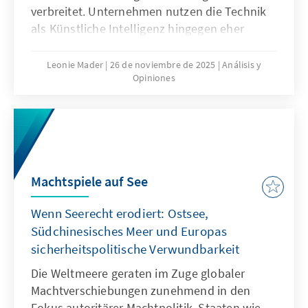
verbreitet. Unternehmen nutzen die Technik
als Künstliche Intelligenz hingegen eher
zögerlich und explorativ. Ausschlaggebend
hierfür sind nicht nur technische
Leonie Mader
26 de noviembre de 2025
Análisis y
Opiniones
Eigenschaften von ChatGPT, sondern auch
Produkteigenschaften wie die Transparenz
oder die Spezifikation. Für Europa geht es
deshalb nicht darum, ChatGPT mit
Verzögerung nachzubauen. Vielmehr gilt es
eigene Modelle zu entwickeln oder
Machtspiele auf See
außereuropäische so anzupassen, dass sie als
Produkte besser zu den institutionalisierten
Wenn Seerecht erodiert: Ostsee,
Strukturen passen.
Südchinesisches Meer und Europas
sicherheitspolitische Verwundbarkeit
Die Weltmeere geraten im Zuge globaler
Machtverschiebungen zunehmend in den
Fokus autoritärer Machtpolitik. Staaten wie