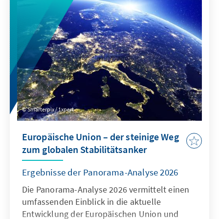
System zertifizierter Ausnahmen verbunden
werden, um die Regeln für digitale Dienste
neu auszurichten: Kinder müssen wirksam
geschützt werden, zugleich muss der Markt
für europäische Alternativen zum heutigen
Oligopol geöffnet werden.
Smarterpix / 1xpert
Europäische Union – der steinige Weg
zum globalen Stabilitätsanker
Ergebnisse der Panorama-Analyse 2026
Die Panorama-Analyse 2026 vermittelt einen
umfassenden Einblick in die aktuelle
Entwicklung der Europäischen Union und