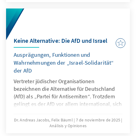
dringenden Reduktion regulatorischer
Komplexität.
Keine Alternative: Die AfD und Israel
Ausprägungen, Funktionen und
Wahrnehmungen der „Israel-Solidarität“
der AfD
Vertreter jüdischer Organisationen
bezeichnen die Alternative für Deutschland
(AfD) als „Partei für Antisemiten“. Trotzdem
gelingt es der AfD vor allem international, sich
als Vorkämpferin israelischer Interessen und
als Beschützerin jüdischen Lebens in
Dr. Andreas Jacobs, Felix Bäuml
7 de noviembre de 2025
Análisis y Opiniones
Deutschland zu positionieren. Diese
Positionierung widerspricht einer Reihe