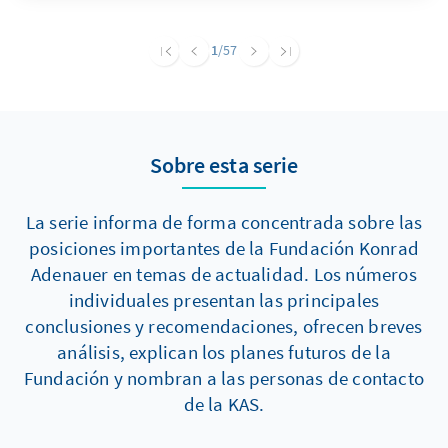
anderer in der Partei vertretener Positionen
und erfüllt mehrere politische Funktionen.
1
/57
Hierzu zählen vor allem die Legitimierung von
Muslimfeindlichkeit, der Angriff auf politische
Gegner und die Ablenkung von Extremismus
und Antisemitismus in den eigenen Reihen.
Sobre esta serie
La serie informa de forma concentrada sobre las
posiciones importantes de la Fundación Konrad
Adenauer en temas de actualidad. Los números
individuales presentan las principales
conclusiones y recomendaciones, ofrecen breves
análisis, explican los planes futuros de la
Fundación y nombran a las personas de contacto
de la KAS.