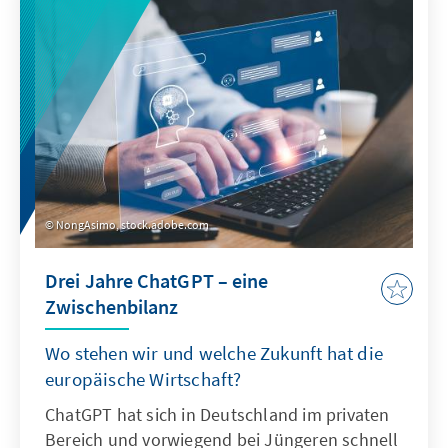
zeigt: Sonderregelungen für neu
eingewanderte Menschen sind nur zu Beginn
sinnvoll. Später besteht die herausfordernde
Aufgabe der Abgrenzung der Gruppe.
NongAsimo, stock.adobe.com
Drei Jahre ChatGPT – eine
Zwischenbilanz
Wo stehen wir und welche Zukunft hat die
europäische Wirtschaft?
ChatGPT hat sich in Deutschland im privaten
Bereich und vorwiegend bei Jüngeren schnell