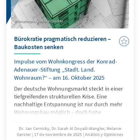
Smarterpix / ArchManStocker
Bürokratie pragmatisch reduzieren –
Baukosten senken
Impulse vom Wohnkongress der Konrad-
Adenauer-Stiftung „Stadt. Land.
Wohnraum?“ – am 16. Oktober 2025
Der deutsche Wohnungsmarkt steckt in einer
tiefgreifenden strukturellen Krise. Eine
nachhaltige Entspannung ist nur durch mehr
Wohnungsbau möglich – doch hohe
Baukosten und komplexe regulatorische
Vorgaben bremsen die Bautätigkeit erheblich.
Dr. Jan Cernicky, Dr. Sarah Al Doyaili-Wangler, Melanie
Gerster
17 de noviembre de 2025
Análisis y Opiniones
Zur Lösung des Problems bedarf es einer