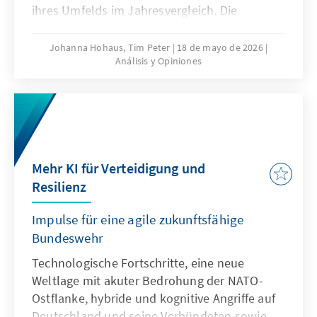
ihres Umfelds im Jahresvergleich. Die
jährliche Analyse liefert eine
multithematische Standortbestimmung in
Johanna Hohaus, Tim Peter
18 de mayo de 2026
Análisis y Opiniones
den Bereichen Innovation und
Wettbewerbsfähigkeit, Europapolitische
Ausrichtung der Mitgliedstaaten und Globales
Umfeld. Durch die Verwendung qualitativer
und quantitativer Indikatoren gibt sie
fundierte Einblicke in aktuelle Trends und
Mehr KI für Verteidigung und
Entwicklungen.
Resilienz
Impulse für eine agile zukunftsfähige
Bundeswehr
Technologische Fortschritte, eine neue
Weltlage mit akuter Bedrohung der NATO-
Ostflanke, hybride und kognitive Angriffe auf
Deutschland und seine Verbündeten sowie