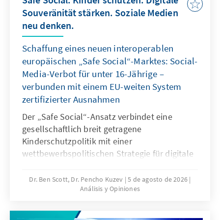
Souveränität stärken. Soziale Medien
neu denken.
Schaffung eines neuen interoperablen
europäischen „Safe Social“-Marktes: Social-
Media-Verbot für unter 16-Jährige –
verbunden mit einem EU-weiten System
zertifizierter Ausnahmen
Der „Safe Social“-Ansatz verbindet eine
gesellschaftlich breit getragene
Kinderschutzpolitik mit einer
wettbewerbspolitischen Strategie für digitale
Souveränität. Mit dem Social-Media-Verbot für
unter 16-Jährige reagieren viele Staaten auf
Dr. Ben Scott, Dr. Pencho Kuzev
5 de agosto de 2026
Análisis y Opiniones
gefährliche digitale Produkte und die
jahrelange Untätigkeit marktbeherrschender
Plattformen. Es sollte mit einem EU-weiten