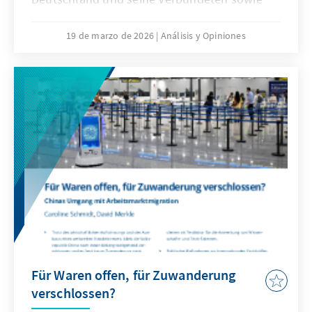
veränderte Kommunikationsbedingungen
stellen die Bundeswehr vor neue
19 de marzo de 2026
Análisis y Opiniones
Herausforderungen. Künstliche Intelligenz ist
aber nicht nur Treiber bei diesen
Entwicklungen, sondern zugleich eine
Antwort. Dafür bedarf es einer KI-Strategie,
die wesentliche Herausforderungen gezielt
adressiert und die Möglichkeiten von KI nach
ethischen Richtlinien aktiv nutzt, um effizient
abschrecken zu können.
Für Waren offen, für Zuwanderung
verschlossen?