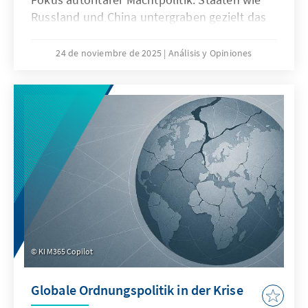
Russland und China untergraben gezielt das
Seerecht, um maritime Räume strategisch zu
formen – eine Praxis, die als „Lawfare“
24 de noviembre de 2025
Análisis y Opiniones
bekannt ist. In der Ostsee zeigen
Sabotageakte Europas Verwundbarkeit, im
Südchinesischen Meer demonstriert China,
wie Recht zur Machtfrage wird. Beide Fälle
verdeutlichen: Wo das Seerecht unterwandert
wird, geraten Europas Sicherheit,
Handlungsfähigkeit und die regelbasierte
Ordnung ins Wanken.
KI M365 Copilot
Globale Ordnungspolitik in der Krise