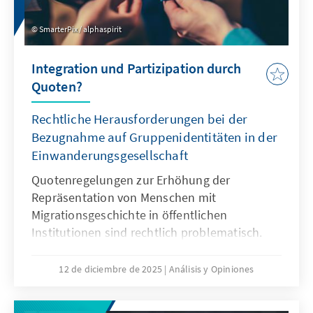
SmarterPix / alphaspirit
Integration und Partizipation durch
Quoten?
Rechtliche Herausforderungen bei der
Bezugnahme auf Gruppenidentitäten in der
Einwanderungsgesellschaft
Quotenregelungen zur Erhöhung der
Repräsentation von Menschen mit
Migrationsgeschichte in öffentlichen
Institutionen sind rechtlich problematisch.
Das Grundgesetz verbietet Differenzierungen
nach Herkunft. Für Quoten zugunsten von
12 de diciembre de 2025
Análisis y Opiniones
Menschen mit Migrationsgeschichte fehlt eine
verfassungsrechtliche Grundlage. Das Papier