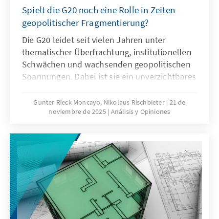
Spielt die G20 noch eine Rolle in Zeiten
geopolitischer Fragmentierung?
Die G20 leidet seit vielen Jahren unter
thematischer Überfrachtung, institutionellen
Schwächen und wachsenden geopolitischen
Spannungen. Dabei ist sie ein unverzichtbares
Format für die globale Ordnungspolitik und
muss daher ihre Legitimität und Wirksamkeit
Gunter Rieck Moncayo, Nikolaus Rischbieter
21 de
noviembre de 2025
Análisis y Opiniones
zurückgewinnen. Dies kann nur gelingen,
wenn die G20 sich auf ihr Kernmandat
konzentriert, die Troika zu einer mehrjährigen
Planungsinstanz weiterentwickelt, die OECD
als Quasi-Sekretariat institutionell stärkt und
ihre Arbeitsweise stärker auf umsetzbare
Ergebnisse ausrichtet.