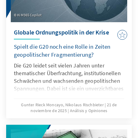
KI M365 Copilot
Globale Ordnungspolitik in der Krise
Spielt die G20 noch eine Rolle in Zeiten
geopolitischer Fragmentierung?
Die G20 leidet seit vielen Jahren unter
thematischer Überfrachtung, institutionellen
Schwächen und wachsenden geopolitischen
Spannungen. Dabei ist sie ein unverzichtbares
Format für die globale Ordnungspolitik und
muss daher ihre Legitimität und Wirksamkeit
Gunter Rieck Moncayo, Nikolaus Rischbieter
21 de
noviembre de 2025
Análisis y Opiniones
zurückgewinnen. Dies kann nur gelingen,
wenn die G20 sich auf ihr Kernmandat
konzentriert, die Troika zu einer mehrjährigen
Planungsinstanz weiterentwickelt, die OECD