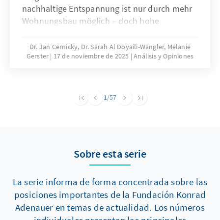
nachhaltige Entspannung ist nur durch mehr
Wohnungsbau möglich – doch hohe
Baukosten und komplexe regulatorische
Vorgaben bremsen die Bautätigkeit erheblich.
Dr. Jan Cernicky, Dr. Sarah Al Doyaili-Wangler, Melanie
Gerster
17 de noviembre de 2025
Análisis y Opiniones
Zur Lösung des Problems bedarf es einer
dringenden Reduktion regulatorischer
Komplexität.
1
/57
Sobre esta serie
La serie informa de forma concentrada sobre las
posiciones importantes de la Fundación Konrad
Adenauer en temas de actualidad. Los números
individuales presentan las principales