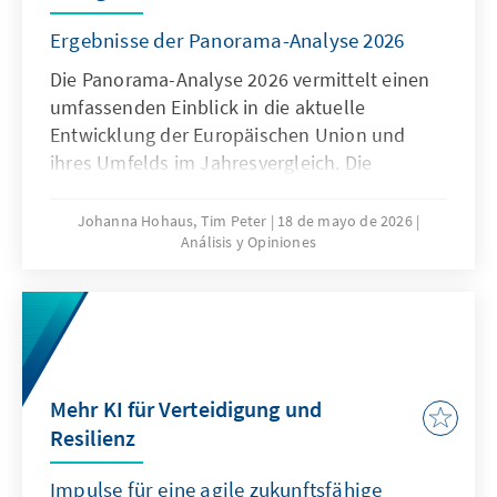
Ergebnisse der Panorama-Analyse 2026
Die Panorama-Analyse 2026 vermittelt einen
umfassenden Einblick in die aktuelle
Entwicklung der Europäischen Union und
ihres Umfelds im Jahresvergleich. Die
jährliche Analyse liefert eine
multithematische Standortbestimmung in
Johanna Hohaus, Tim Peter
18 de mayo de 2026
Análisis y Opiniones
den Bereichen Innovation und
Wettbewerbsfähigkeit, Europapolitische
Ausrichtung der Mitgliedstaaten und Globales
Umfeld. Durch die Verwendung qualitativer
und quantitativer Indikatoren gibt sie
fundierte Einblicke in aktuelle Trends und
Mehr KI für Verteidigung und
Entwicklungen.
Resilienz
Impulse für eine agile zukunftsfähige