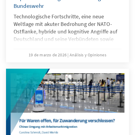
Bundeswehr
Technologische Fortschritte, eine neue
Weltlage mit akuter Bedrohung der NATO-
Ostflanke, hybride und kognitive Angriffe auf
Deutschland und seine Verbündeten sowie
veränderte Kommunikationsbedingungen
stellen die Bundeswehr vor neue
19 de marzo de 2026
Análisis y Opiniones
Herausforderungen. Künstliche Intelligenz ist
aber nicht nur Treiber bei diesen
Entwicklungen, sondern zugleich eine
Antwort. Dafür bedarf es einer KI-Strategie,
die wesentliche Herausforderungen gezielt
adressiert und die Möglichkeiten von KI nach
ethischen Richtlinien aktiv nutzt, um effizient
abschrecken zu können.