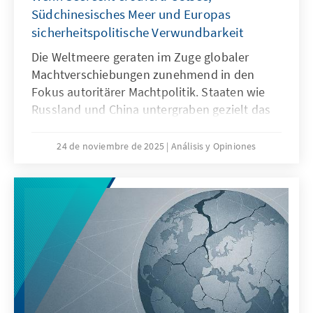
Südchinesisches Meer und Europas
sicherheitspolitische Verwundbarkeit
Die Weltmeere geraten im Zuge globaler
Machtverschiebungen zunehmend in den
Fokus autoritärer Machtpolitik. Staaten wie
Russland und China untergraben gezielt das
Seerecht, um maritime Räume strategisch zu
formen – eine Praxis, die als „Lawfare“
24 de noviembre de 2025
Análisis y Opiniones
bekannt ist. In der Ostsee zeigen
Sabotageakte Europas Verwundbarkeit, im
Südchinesischen Meer demonstriert China,
wie Recht zur Machtfrage wird. Beide Fälle
verdeutlichen: Wo das Seerecht unterwandert
wird, geraten Europas Sicherheit,
Handlungsfähigkeit und die regelbasierte
Ordnung ins Wanken.