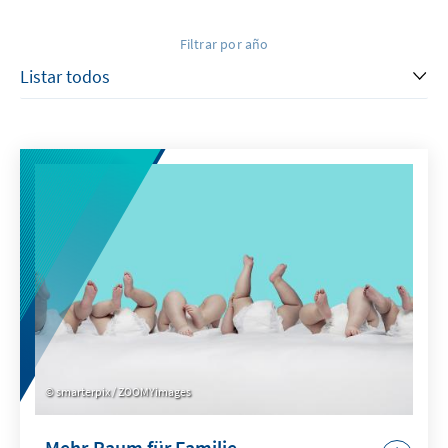
Filtrar por año
smarterpix / ZOOMYimages
Mehr Raum für Familie