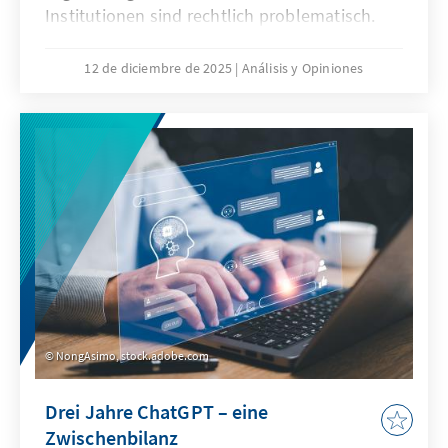
Institutionen sind rechtlich problematisch.
Das Grundgesetz verbietet Differenzierungen
nach Herkunft. Für Quoten zugunsten von
12 de diciembre de 2025
Análisis y Opiniones
Menschen mit Migrationsgeschichte fehlt eine
verfassungsrechtliche Grundlage. Das Papier
zeigt: Sonderregelungen für neu
eingewanderte Menschen sind nur zu Beginn
sinnvoll. Später besteht die herausfordernde
Aufgabe der Abgrenzung der Gruppe.
NongAsimo, stock.adobe.com
Drei Jahre ChatGPT – eine
Zwischenbilanz