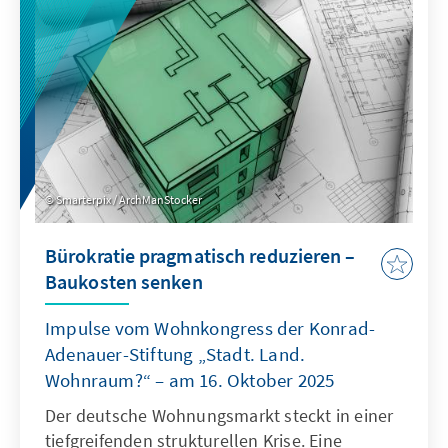
als Quasi-Sekretariat institutionell stärkt und
ihre Arbeitsweise stärker auf umsetzbare
Ergebnisse ausrichtet.
Smarterpix / ArchManStocker
Bürokratie pragmatisch reduzieren –
Baukosten senken
Impulse vom Wohnkongress der Konrad-
Adenauer-Stiftung „Stadt. Land.
Wohnraum?“ – am 16. Oktober 2025
Der deutsche Wohnungsmarkt steckt in einer
tiefgreifenden strukturellen Krise. Eine