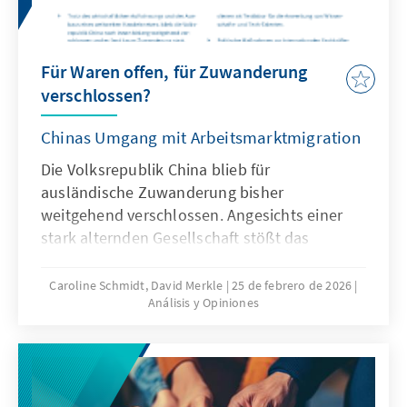
Für Waren offen, für Zuwanderung
verschlossen?
Chinas Umgang mit Arbeitsmarktmigration
Die Volksrepublik China blieb für
ausländische Zuwanderung bisher
weitgehend verschlossen. Angesichts einer
stark alternden Gesellschaft stößt das
Wirtschaftsmodell Chinas zunehmend an
seine Grenzen, was die gezielte Anwerbung
Caroline Schmidt, David Merkle
25 de febrero de 2026
Análisis y Opiniones
ausländischer Fach- und Arbeitskräfte auf
absehbare Zeit erfordern könnte. Für
Deutschland und Europa könnte mit China ein
neuer Wettbewerber im globalen Wettbewerb
um Talente entstehen.