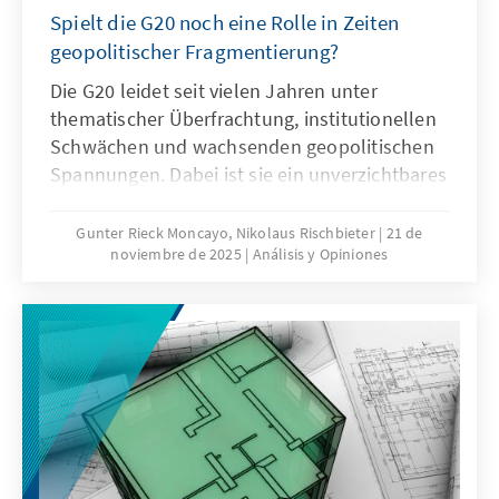
Spielt die G20 noch eine Rolle in Zeiten
geopolitischer Fragmentierung?
Die G20 leidet seit vielen Jahren unter
thematischer Überfrachtung, institutionellen
Schwächen und wachsenden geopolitischen
Spannungen. Dabei ist sie ein unverzichtbares
Format für die globale Ordnungspolitik und
muss daher ihre Legitimität und Wirksamkeit
Gunter Rieck Moncayo, Nikolaus Rischbieter
21 de
noviembre de 2025
Análisis y Opiniones
zurückgewinnen. Dies kann nur gelingen,
wenn die G20 sich auf ihr Kernmandat
konzentriert, die Troika zu einer mehrjährigen
Planungsinstanz weiterentwickelt, die OECD
als Quasi-Sekretariat institutionell stärkt und
ihre Arbeitsweise stärker auf umsetzbare
Ergebnisse ausrichtet.