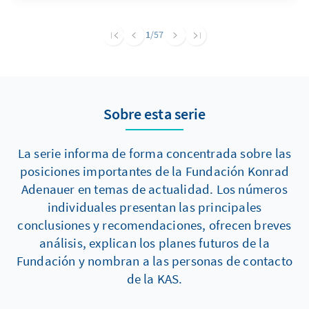
anderer in der Partei vertretener Positionen
und erfüllt mehrere politische Funktionen.
1
/57
Hierzu zählen vor allem die Legitimierung von
Muslimfeindlichkeit, der Angriff auf politische
Gegner und die Ablenkung von Extremismus
und Antisemitismus in den eigenen Reihen.
Sobre esta serie
La serie informa de forma concentrada sobre las
posiciones importantes de la Fundación Konrad
Adenauer en temas de actualidad. Los números
individuales presentan las principales
conclusiones y recomendaciones, ofrecen breves
análisis, explican los planes futuros de la
Fundación y nombran a las personas de contacto
de la KAS.