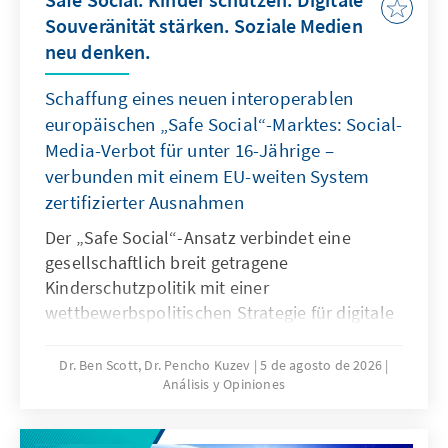
Souveränität stärken. Soziale Medien
neu denken.
Schaffung eines neuen interoperablen
europäischen „Safe Social“-Marktes: Social-
Media-Verbot für unter 16-Jährige –
verbunden mit einem EU-weiten System
zertifizierter Ausnahmen
Der „Safe Social“-Ansatz verbindet eine
gesellschaftlich breit getragene
Kinderschutzpolitik mit einer
wettbewerbspolitischen Strategie für digitale
Souveränität. Mit dem Social-Media-Verbot für
unter 16-Jährige reagieren viele Staaten auf
Dr. Ben Scott, Dr. Pencho Kuzev
5 de agosto de 2026
Análisis y Opiniones
gefährliche digitale Produkte und die
jahrelange Untätigkeit marktbeherrschender
Plattformen. Es sollte mit einem EU-weiten