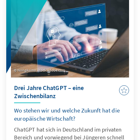
zeigt: Sonderregelungen für neu
eingewanderte Menschen sind nur zu Beginn
sinnvoll. Später besteht die herausfordernde
Aufgabe der Abgrenzung der Gruppe.
NongAsimo, stock.adobe.com
Drei Jahre ChatGPT – eine
Zwischenbilanz
Wo stehen wir und welche Zukunft hat die
europäische Wirtschaft?
ChatGPT hat sich in Deutschland im privaten
Bereich und vorwiegend bei Jüngeren schnell