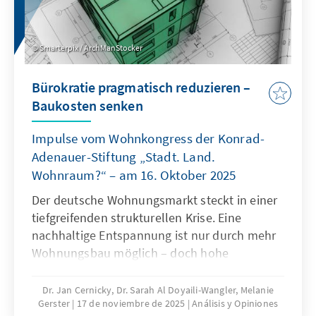
Smarterpix / ArchManStocker
Bürokratie pragmatisch reduzieren –
Baukosten senken
Impulse vom Wohnkongress der Konrad-
Adenauer-Stiftung „Stadt. Land.
Wohnraum?“ – am 16. Oktober 2025
Der deutsche Wohnungsmarkt steckt in einer
tiefgreifenden strukturellen Krise. Eine
nachhaltige Entspannung ist nur durch mehr
Wohnungsbau möglich – doch hohe
Baukosten und komplexe regulatorische
Vorgaben bremsen die Bautätigkeit erheblich.
Dr. Jan Cernicky, Dr. Sarah Al Doyaili-Wangler, Melanie
Gerster
17 de noviembre de 2025
Análisis y Opiniones
Zur Lösung des Problems bedarf es einer