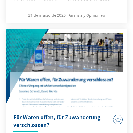
veränderte Kommunikationsbedingungen
stellen die Bundeswehr vor neue
19 de marzo de 2026
Análisis y Opiniones
Herausforderungen. Künstliche Intelligenz ist
aber nicht nur Treiber bei diesen
Entwicklungen, sondern zugleich eine
Antwort. Dafür bedarf es einer KI-Strategie,
die wesentliche Herausforderungen gezielt
adressiert und die Möglichkeiten von KI nach
ethischen Richtlinien aktiv nutzt, um effizient
abschrecken zu können.
Für Waren offen, für Zuwanderung
verschlossen?