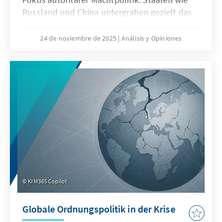
Russland und China untergraben gezielt das
Seerecht, um maritime Räume strategisch zu
formen – eine Praxis, die als „Lawfare“
24 de noviembre de 2025
Análisis y Opiniones
bekannt ist. In der Ostsee zeigen
Sabotageakte Europas Verwundbarkeit, im
Südchinesischen Meer demonstriert China,
wie Recht zur Machtfrage wird. Beide Fälle
verdeutlichen: Wo das Seerecht unterwandert
wird, geraten Europas Sicherheit,
Handlungsfähigkeit und die regelbasierte
Ordnung ins Wanken.
KI M365 Copilot
Globale Ordnungspolitik in der Krise