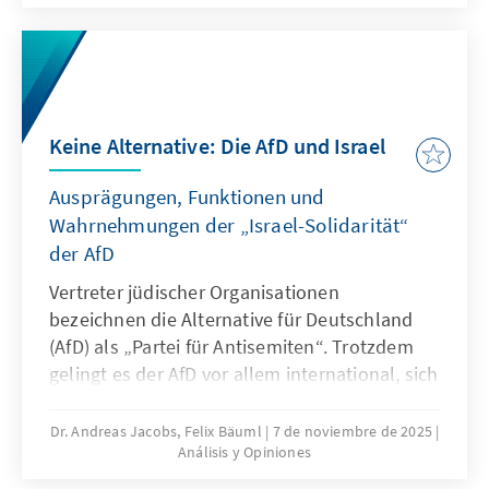
dringenden Reduktion regulatorischer
Komplexität.
Keine Alternative: Die AfD und Israel
Ausprägungen, Funktionen und
Wahrnehmungen der „Israel-Solidarität“
der AfD
Vertreter jüdischer Organisationen
bezeichnen die Alternative für Deutschland
(AfD) als „Partei für Antisemiten“. Trotzdem
gelingt es der AfD vor allem international, sich
als Vorkämpferin israelischer Interessen und
als Beschützerin jüdischen Lebens in
Dr. Andreas Jacobs, Felix Bäuml
7 de noviembre de 2025
Análisis y Opiniones
Deutschland zu positionieren. Diese
Positionierung widerspricht einer Reihe