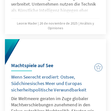
verbreitet. Unternehmen nutzen die Technik
als Künstliche Intelligenz hingegen eher
zögerlich und explorativ. Ausschlaggebend
hierfür sind nicht nur technische
Leonie Mader
26 de noviembre de 2025
Análisis y
Opiniones
Eigenschaften von ChatGPT, sondern auch
Produkteigenschaften wie die Transparenz
oder die Spezifikation. Für Europa geht es
deshalb nicht darum, ChatGPT mit
Verzögerung nachzubauen. Vielmehr gilt es
eigene Modelle zu entwickeln oder
Machtspiele auf See
außereuropäische so anzupassen, dass sie als
Produkte besser zu den institutionalisierten
Wenn Seerecht erodiert: Ostsee,
Strukturen passen.
Südchinesisches Meer und Europas
sicherheitspolitische Verwundbarkeit
Die Weltmeere geraten im Zuge globaler
Machtverschiebungen zunehmend in den
Fokus autoritärer Machtpolitik. Staaten wie