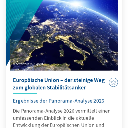
System zertifizierter Ausnahmen verbunden
werden, um die Regeln für digitale Dienste
neu auszurichten: Kinder müssen wirksam
geschützt werden, zugleich muss der Markt
für europäische Alternativen zum heutigen
Oligopol geöffnet werden.
Smarterpix / 1xpert
Europäische Union – der steinige Weg
zum globalen Stabilitätsanker
Ergebnisse der Panorama-Analyse 2026
Die Panorama-Analyse 2026 vermittelt einen
umfassenden Einblick in die aktuelle
Entwicklung der Europäischen Union und