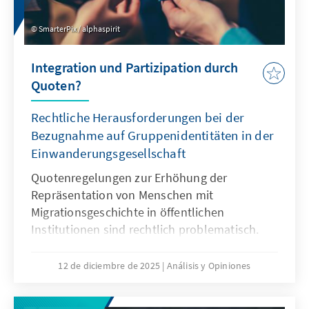
SmarterPix / alphaspirit
Integration und Partizipation durch
Quoten?
Rechtliche Herausforderungen bei der
Bezugnahme auf Gruppenidentitäten in der
Einwanderungsgesellschaft
Quotenregelungen zur Erhöhung der
Repräsentation von Menschen mit
Migrationsgeschichte in öffentlichen
Institutionen sind rechtlich problematisch.
Das Grundgesetz verbietet Differenzierungen
nach Herkunft. Für Quoten zugunsten von
12 de diciembre de 2025
Análisis y Opiniones
Menschen mit Migrationsgeschichte fehlt eine
verfassungsrechtliche Grundlage. Das Papier