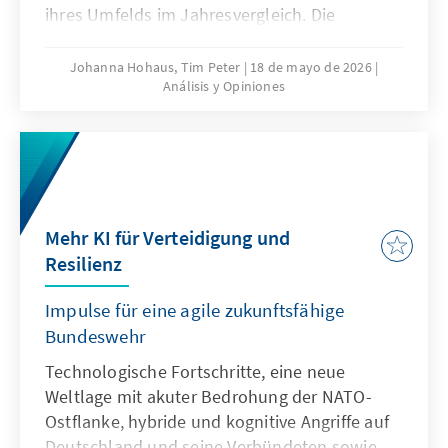
ihres Umfelds im Jahresvergleich. Die
jährliche Analyse liefert eine
multithematische Standortbestimmung in
Johanna Hohaus, Tim Peter
18 de mayo de 2026
Análisis y Opiniones
den Bereichen Innovation und
Wettbewerbsfähigkeit, Europapolitische
Ausrichtung der Mitgliedstaaten und Globales
Umfeld. Durch die Verwendung qualitativer
und quantitativer Indikatoren gibt sie
fundierte Einblicke in aktuelle Trends und
Mehr KI für Verteidigung und
Entwicklungen.
Resilienz
Impulse für eine agile zukunftsfähige
Bundeswehr
Technologische Fortschritte, eine neue
Weltlage mit akuter Bedrohung der NATO-
Ostflanke, hybride und kognitive Angriffe auf
Deutschland und seine Verbündeten sowie