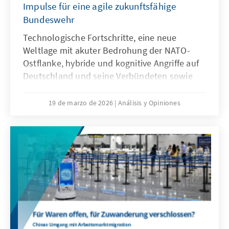
Impulse für eine agile zukunftsfähige
Bundeswehr
Technologische Fortschritte, eine neue
Weltlage mit akuter Bedrohung der NATO-
Ostflanke, hybride und kognitive Angriffe auf
Deutschland und seine Verbündeten sowie
veränderte Kommunikationsbedingungen
stellen die Bundeswehr vor neue
19 de marzo de 2026
Análisis y Opiniones
Herausforderungen. Künstliche Intelligenz ist
aber nicht nur Treiber bei diesen
Entwicklungen, sondern zugleich eine
Antwort. Dafür bedarf es einer KI-Strategie,
die wesentliche Herausforderungen gezielt
adressiert und die Möglichkeiten von KI nach
ethischen Richtlinien aktiv nutzt, um effizient
abschrecken zu können.