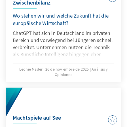
Zwischenbilanz
Wo stehen wir und welche Zukunft hat die
europäische Wirtschaft?
ChatGPT hat sich in Deutschland im privaten
Bereich und vorwiegend bei Jüngeren schnell
verbreitet. Unternehmen nutzen die Technik
als Künstliche Intelligenz hingegen eher
zögerlich und explorativ. Ausschlaggebend
hierfür sind nicht nur technische
Leonie Mader
26 de noviembre de 2025
Análisis y
Opiniones
Eigenschaften von ChatGPT, sondern auch
Produkteigenschaften wie die Transparenz
oder die Spezifikation. Für Europa geht es
deshalb nicht darum, ChatGPT mit
Verzögerung nachzubauen. Vielmehr gilt es
eigene Modelle zu entwickeln oder
Machtspiele auf See
außereuropäische so anzupassen, dass sie als
Produkte besser zu den institutionalisierten