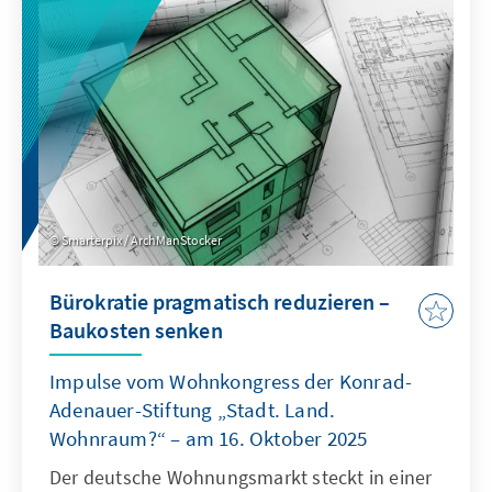
Planungsinstanz weiterentwickelt, die OECD
als Quasi-Sekretariat institutionell stärkt und
ihre Arbeitsweise stärker auf umsetzbare
Ergebnisse ausrichtet.
Smarterpix / ArchManStocker
Bürokratie pragmatisch reduzieren –
Baukosten senken
Impulse vom Wohnkongress der Konrad-
Adenauer-Stiftung „Stadt. Land.
Wohnraum?“ – am 16. Oktober 2025
Der deutsche Wohnungsmarkt steckt in einer