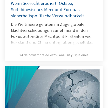
Wenn Seerecht erodiert: Ostsee,
Strukturen passen.
Südchinesisches Meer und Europas
sicherheitspolitische Verwundbarkeit
Die Weltmeere geraten im Zuge globaler
Machtverschiebungen zunehmend in den
Fokus autoritärer Machtpolitik. Staaten wie
Russland und China untergraben gezielt das
Seerecht, um maritime Räume strategisch zu
formen – eine Praxis, die als „Lawfare“
24 de noviembre de 2025
Análisis y Opiniones
bekannt ist. In der Ostsee zeigen
Sabotageakte Europas Verwundbarkeit, im
Südchinesischen Meer demonstriert China,
wie Recht zur Machtfrage wird. Beide Fälle
verdeutlichen: Wo das Seerecht unterwandert
wird, geraten Europas Sicherheit,
Handlungsfähigkeit und die regelbasierte
Ordnung ins Wanken.