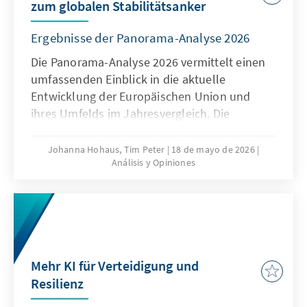
zum globalen Stabilitätsanker
Ergebnisse der Panorama-Analyse 2026
Die Panorama-Analyse 2026 vermittelt einen
umfassenden Einblick in die aktuelle
Entwicklung der Europäischen Union und
ihres Umfelds im Jahresvergleich. Die
jährliche Analyse liefert eine
multithematische Standortbestimmung in
Johanna Hohaus, Tim Peter
18 de mayo de 2026
Análisis y Opiniones
den Bereichen Innovation und
Wettbewerbsfähigkeit, Europapolitische
Ausrichtung der Mitgliedstaaten und Globales
Umfeld. Durch die Verwendung qualitativer
und quantitativer Indikatoren gibt sie
fundierte Einblicke in aktuelle Trends und
Mehr KI für Verteidigung und
Entwicklungen.
Resilienz