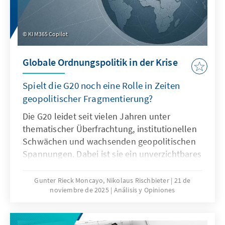
KI M365 Copilot
Globale Ordnungspolitik in der Krise
Spielt die G20 noch eine Rolle in Zeiten
geopolitischer Fragmentierung?
Die G20 leidet seit vielen Jahren unter
thematischer Überfrachtung, institutionellen
Schwächen und wachsenden geopolitischen
Spannungen. Dabei ist sie ein unverzichtbares
Format für die globale Ordnungspolitik und
muss daher ihre Legitimität und Wirksamkeit
Gunter Rieck Moncayo, Nikolaus Rischbieter
21 de
noviembre de 2025
Análisis y Opiniones
zurückgewinnen. Dies kann nur gelingen,
wenn die G20 sich auf ihr Kernmandat
konzentriert, die Troika zu einer mehrjährigen