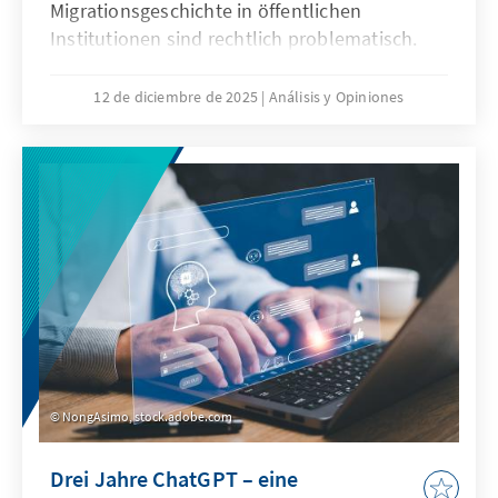
Migrationsgeschichte in öffentlichen
Institutionen sind rechtlich problematisch.
Das Grundgesetz verbietet Differenzierungen
nach Herkunft. Für Quoten zugunsten von
12 de diciembre de 2025
Análisis y Opiniones
Menschen mit Migrationsgeschichte fehlt eine
verfassungsrechtliche Grundlage. Das Papier
zeigt: Sonderregelungen für neu
eingewanderte Menschen sind nur zu Beginn
sinnvoll. Später besteht die herausfordernde
Aufgabe der Abgrenzung der Gruppe.
NongAsimo, stock.adobe.com
Drei Jahre ChatGPT – eine