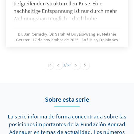
tiefgreifenden strukturellen Krise. Eine
nachhaltige Entspannung ist nur durch mehr
Wohnungsbau möglich – doch hohe
Baukosten und komplexe regulatorische
Vorgaben bremsen die Bautätigkeit erheblich.
Dr. Jan Cernicky, Dr. Sarah Al Doyaili-Wangler, Melanie
Gerster
17 de noviembre de 2025
Análisis y Opiniones
Zur Lösung des Problems bedarf es einer
dringenden Reduktion regulatorischer
Komplexität.
1
/57
Sobre esta serie
La serie informa de forma concentrada sobre las
posiciones importantes de la Fundación Konrad
Adenauer en temas de actualidad. Los números