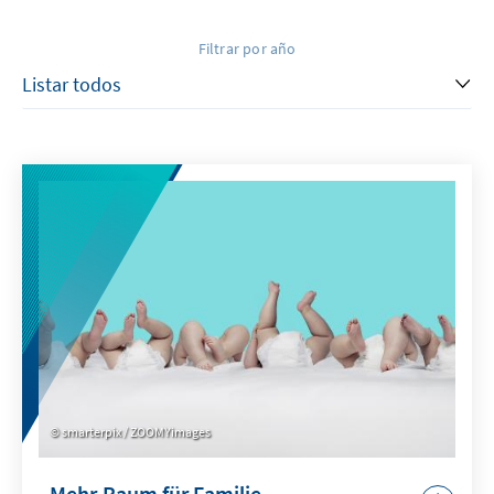
Filtrar por año
smarterpix / ZOOMYimages
Mehr Raum für Familie