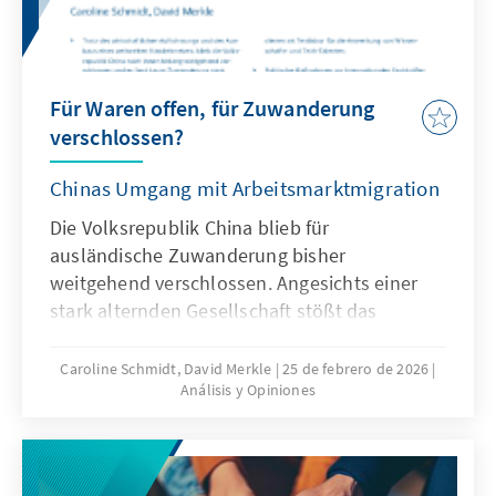
Für Waren offen, für Zuwanderung
verschlossen?
Chinas Umgang mit Arbeitsmarktmigration
Die Volksrepublik China blieb für
ausländische Zuwanderung bisher
weitgehend verschlossen. Angesichts einer
stark alternden Gesellschaft stößt das
Wirtschaftsmodell Chinas zunehmend an
seine Grenzen, was die gezielte Anwerbung
Caroline Schmidt, David Merkle
25 de febrero de 2026
Análisis y Opiniones
ausländischer Fach- und Arbeitskräfte auf
absehbare Zeit erfordern könnte. Für
Deutschland und Europa könnte mit China ein
neuer Wettbewerber im globalen Wettbewerb