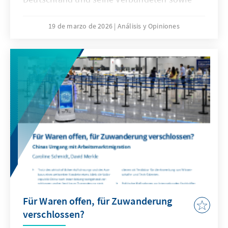
veränderte Kommunikationsbedingungen
stellen die Bundeswehr vor neue
19 de marzo de 2026
Análisis y Opiniones
Herausforderungen. Künstliche Intelligenz ist
aber nicht nur Treiber bei diesen
Entwicklungen, sondern zugleich eine
Antwort. Dafür bedarf es einer KI-Strategie,
die wesentliche Herausforderungen gezielt
adressiert und die Möglichkeiten von KI nach
ethischen Richtlinien aktiv nutzt, um effizient
abschrecken zu können.
Für Waren offen, für Zuwanderung
verschlossen?