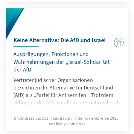
dringenden Reduktion regulatorischer
Komplexität.
Keine Alternative: Die AfD und Israel
Ausprägungen, Funktionen und
Wahrnehmungen der „Israel-Solidarität“
der AfD
Vertreter jüdischer Organisationen
bezeichnen die Alternative für Deutschland
(AfD) als „Partei für Antisemiten“. Trotzdem
gelingt es der AfD vor allem international, sich
als Vorkämpferin israelischer Interessen und
als Beschützerin jüdischen Lebens in
Dr. Andreas Jacobs, Felix Bäuml
7 de noviembre de 2025
Análisis y Opiniones
Deutschland zu positionieren. Diese
Positionierung widerspricht einer Reihe