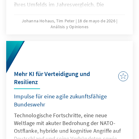
ihres Umfelds im Jahresvergleich. Die
jährliche Analyse liefert eine
multithematische Standortbestimmung in
Johanna Hohaus, Tim Peter
18 de mayo de 2026
Análisis y Opiniones
den Bereichen Innovation und
Wettbewerbsfähigkeit, Europapolitische
Ausrichtung der Mitgliedstaaten und Globales
Umfeld. Durch die Verwendung qualitativer
und quantitativer Indikatoren gibt sie
fundierte Einblicke in aktuelle Trends und
Mehr KI für Verteidigung und
Entwicklungen.
Resilienz
Impulse für eine agile zukunftsfähige
Bundeswehr
Technologische Fortschritte, eine neue
Weltlage mit akuter Bedrohung der NATO-
Ostflanke, hybride und kognitive Angriffe auf
Deutschland und seine Verbündeten sowie