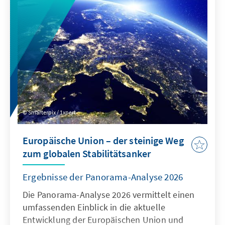
System zertifizierter Ausnahmen verbunden
werden, um die Regeln für digitale Dienste
neu auszurichten: Kinder müssen wirksam
geschützt werden, zugleich muss der Markt
für europäische Alternativen zum heutigen
Oligopol geöffnet werden.
Smarterpix / 1xpert
Europäische Union – der steinige Weg
zum globalen Stabilitätsanker
Ergebnisse der Panorama-Analyse 2026
Die Panorama-Analyse 2026 vermittelt einen
umfassenden Einblick in die aktuelle
Entwicklung der Europäischen Union und