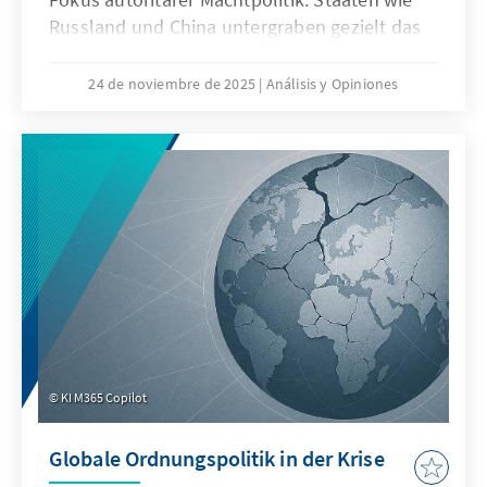
Russland und China untergraben gezielt das
Seerecht, um maritime Räume strategisch zu
formen – eine Praxis, die als „Lawfare“
24 de noviembre de 2025
Análisis y Opiniones
bekannt ist. In der Ostsee zeigen
Sabotageakte Europas Verwundbarkeit, im
Südchinesischen Meer demonstriert China,
wie Recht zur Machtfrage wird. Beide Fälle
verdeutlichen: Wo das Seerecht unterwandert
wird, geraten Europas Sicherheit,
Handlungsfähigkeit und die regelbasierte
Ordnung ins Wanken.
KI M365 Copilot
Globale Ordnungspolitik in der Krise