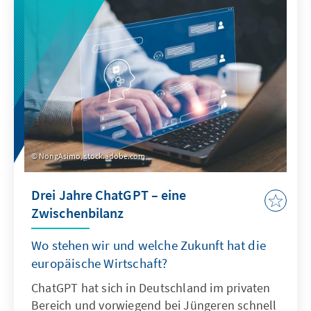
zeigt: Sonderregelungen für neu
eingewanderte Menschen sind nur zu Beginn
sinnvoll. Später besteht die herausfordernde
Aufgabe der Abgrenzung der Gruppe.
NongAsimo, stock.adobe.com
Drei Jahre ChatGPT – eine
Zwischenbilanz
Wo stehen wir und welche Zukunft hat die
europäische Wirtschaft?
ChatGPT hat sich in Deutschland im privaten
Bereich und vorwiegend bei Jüngeren schnell