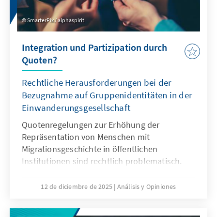
SmarterPix / alphaspirit
Integration und Partizipation durch
Quoten?
Rechtliche Herausforderungen bei der
Bezugnahme auf Gruppenidentitäten in der
Einwanderungsgesellschaft
Quotenregelungen zur Erhöhung der
Repräsentation von Menschen mit
Migrationsgeschichte in öffentlichen
Institutionen sind rechtlich problematisch.
Das Grundgesetz verbietet Differenzierungen
nach Herkunft. Für Quoten zugunsten von
12 de diciembre de 2025
Análisis y Opiniones
Menschen mit Migrationsgeschichte fehlt eine
verfassungsrechtliche Grundlage. Das Papier