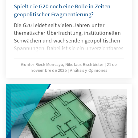
Spielt die G20 noch eine Rolle in Zeiten
geopolitischer Fragmentierung?
Die G20 leidet seit vielen Jahren unter
thematischer Überfrachtung, institutionellen
Schwächen und wachsenden geopolitischen
Spannungen. Dabei ist sie ein unverzichtbares
Format für die globale Ordnungspolitik und
muss daher ihre Legitimität und Wirksamkeit
Gunter Rieck Moncayo, Nikolaus Rischbieter
21 de
noviembre de 2025
Análisis y Opiniones
zurückgewinnen. Dies kann nur gelingen,
wenn die G20 sich auf ihr Kernmandat
konzentriert, die Troika zu einer mehrjährigen
Planungsinstanz weiterentwickelt, die OECD
als Quasi-Sekretariat institutionell stärkt und
ihre Arbeitsweise stärker auf umsetzbare
Ergebnisse ausrichtet.