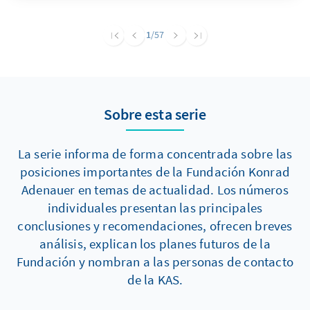
anderer in der Partei vertretener Positionen
und erfüllt mehrere politische Funktionen.
1
/57
Hierzu zählen vor allem die Legitimierung von
Muslimfeindlichkeit, der Angriff auf politische
Gegner und die Ablenkung von Extremismus
und Antisemitismus in den eigenen Reihen.
Sobre esta serie
La serie informa de forma concentrada sobre las
posiciones importantes de la Fundación Konrad
Adenauer en temas de actualidad. Los números
individuales presentan las principales
conclusiones y recomendaciones, ofrecen breves
análisis, explican los planes futuros de la
Fundación y nombran a las personas de contacto
de la KAS.