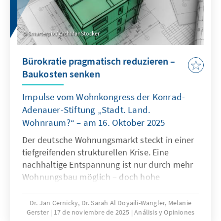
Smarterpix / ArchManStocker
Bürokratie pragmatisch reduzieren –
Baukosten senken
Impulse vom Wohnkongress der Konrad-
Adenauer-Stiftung „Stadt. Land.
Wohnraum?“ – am 16. Oktober 2025
Der deutsche Wohnungsmarkt steckt in einer
tiefgreifenden strukturellen Krise. Eine
nachhaltige Entspannung ist nur durch mehr
Wohnungsbau möglich – doch hohe
Baukosten und komplexe regulatorische
Vorgaben bremsen die Bautätigkeit erheblich.
Dr. Jan Cernicky, Dr. Sarah Al Doyaili-Wangler, Melanie
Gerster
17 de noviembre de 2025
Análisis y Opiniones
Zur Lösung des Problems bedarf es einer