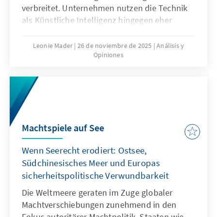
verbreitet. Unternehmen nutzen die Technik
als Künstliche Intelligenz hingegen eher
zögerlich und explorativ. Ausschlaggebend
hierfür sind nicht nur technische
Leonie Mader
26 de noviembre de 2025
Análisis y
Opiniones
Eigenschaften von ChatGPT, sondern auch
Produkteigenschaften wie die Transparenz
oder die Spezifikation. Für Europa geht es
deshalb nicht darum, ChatGPT mit
Verzögerung nachzubauen. Vielmehr gilt es
eigene Modelle zu entwickeln oder
Machtspiele auf See
außereuropäische so anzupassen, dass sie als
Produkte besser zu den institutionalisierten
Wenn Seerecht erodiert: Ostsee,
Strukturen passen.
Südchinesisches Meer und Europas
sicherheitspolitische Verwundbarkeit
Die Weltmeere geraten im Zuge globaler
Machtverschiebungen zunehmend in den
Fokus autoritärer Machtpolitik. Staaten wie