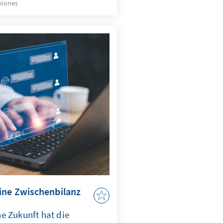
niones
 und Europa könnte mit
rber im globalen
ntstehen.
ine Zwischenbilanz
e Zukunft hat die