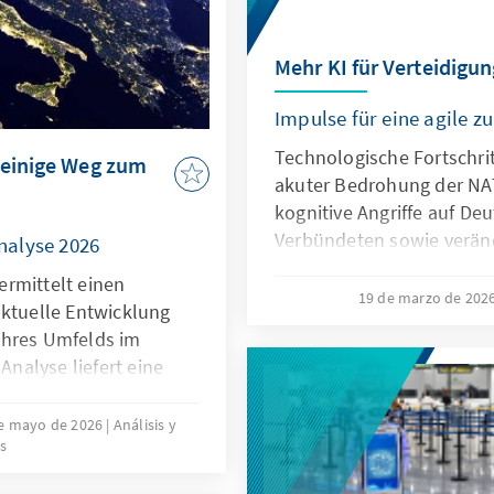
wirksam geschützt werden
für europäische Alternat
geöffnet werden.
Mehr KI für Verteidigun
Impulse für eine agile 
Technologische Fortschrit
teinige Weg zum
akuter Bedrohung der NA
kognitive Angriffe auf De
Verbündeten sowie verän
nalyse 2026
Kommunikationsbedingun
rmittelt einen
Bundeswehr vor neue He
19 de marzo de 202
aktuelle Entwicklung
Künstliche Intelligenz ist 
ihres Umfelds im
diesen Entwicklungen, so
 Analyse liefert eine
Antwort. Dafür bedarf es e
estimmung in den
wesentliche Herausforder
ttbewerbsfähigkeit,
e mayo de 2026
Análisis y
und die Möglichkeiten vo
s
 der Mitgliedstaaten
Richtlinien aktiv nutzt, u
 die Verwendung
können.