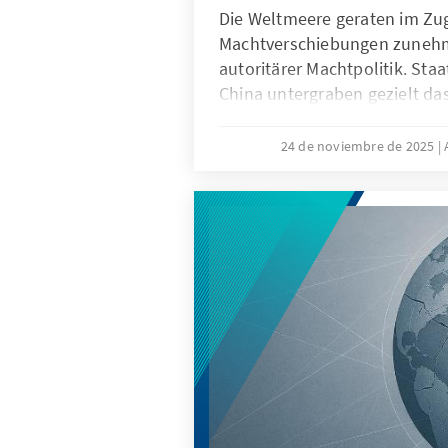
Die Weltmeere geraten im Zu
Machtverschiebungen zuneh
autoritärer Machtpolitik. Sta
China untergraben gezielt da
maritime Räume strategisch z
die als „Lawfare“ bekannt ist.
24 de noviembre de 2025
Sabotageakte Europas Verwun
Südchinesischen Meer demons
Recht zur Machtfrage wird. Be
verdeutlichen: Wo das Seerec
geraten Europas Sicherheit, 
die regelbasierte Ordnung in