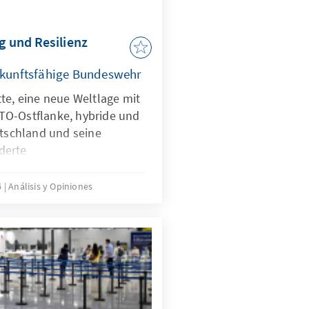
, zugleich muss der Markt
iven zum heutigen Oligopol
g und Resilienz
zukunftsfähige Bundeswehr
te, eine neue Weltlage mit
TO-Ostflanke, hybride und
utschland und seine
derte
gen stellen die
rausforderungen.
6
Análisis y Opiniones
aber nicht nur Treiber bei
ndern zugleich eine
iner KI-Strategie, die
ungen gezielt adressiert
n KI nach ethischen
m effizient abschrecken zu