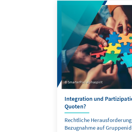
qualitativer und quantitativer
fundierte Einblicke in aktuel
Entwicklungen.
SmarterPix / alphaspirit
Integration und Partizipat
Quoten?
Rechtliche Herausforderung
Bezugnahme auf Gruppeniden