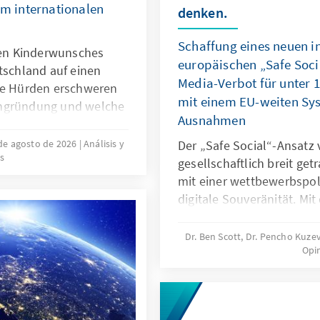
im internationalen
denken.
Schaffung eines neuen i
ilen Kinderwunsches
europäischen „Safe Soci
tschland auf einen
Media-Verbot für unter 
che Hürden erschweren
mit einem EU-weiten Syst
engründung und welche
Ausnahmen
ngen können dazu
ünsche verwirklicht
de agosto de 2026
Análisis y
Der „Safe Social“-Ansatz 
s
ergebnisse und ein
gesellschaftlich breit ge
 Ansätze verschiedener
mit einer wettbewerbspoli
ine bedarfsgerechte
digitale Souveränität. Mi
npolitik in
für unter 16-Jährige reagi
gefährliche digitale Prod
Dr. Ben Scott, Dr. Pencho Kuze
Opi
Untätigkeit marktbeherrs
sollte mit einem EU-weite
Ausnahmen verbunden wer
digitale Dienste neu aus