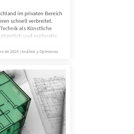
schland im privaten Bereich
ren schnell verbreitet.
echnik als Künstliche
 zögerlich und explorativ.
sind nicht nur technische
PT, sondern auch
re de 2025
Análisis y Opiniones
 die Transparenz oder die
 geht es deshalb nicht
ögerung nachzubauen.
odelle zu entwickeln oder
passen, dass sie als
stitutionalisierten