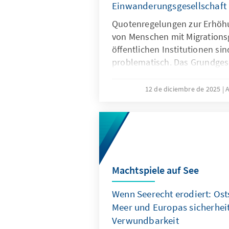
Einwanderungsgesellschaft
Quotenregelungen zur Erhöh
von Menschen mit Migrations
öffentlichen Institutionen sin
problematisch. Das Grundgese
Differenzierungen nach Herku
zugunsten von Menschen mit 
12 de diciembre de 2025
A
fehlt eine verfassungsrechtli
Papier zeigt: Sonderregelung
eingewanderte Menschen sind
sinnvoll. Später besteht die 
Aufgabe der Abgrenzung der 
Machtspiele auf See
Wenn Seerecht erodiert: Ost
Meer und Europas sicherheit
Verwundbarkeit