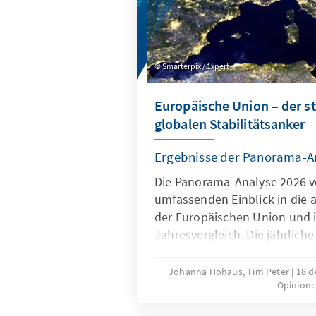
Smarterpix / 1xpert
Europäische Union – der s
globalen Stabilitätsanker
Ergebnisse der Panorama-A
Die Panorama-Analyse 2026 ve
umfassenden Einblick in die 
der Europäischen Union und 
Jahresvergleich. Die jährliche
multithematische Standortb
Bereichen Innovation und We
Johanna Hohaus, Tim Peter
18 d
Opinione
Europapolitische Ausrichtung
und Globales Umfeld. Durch