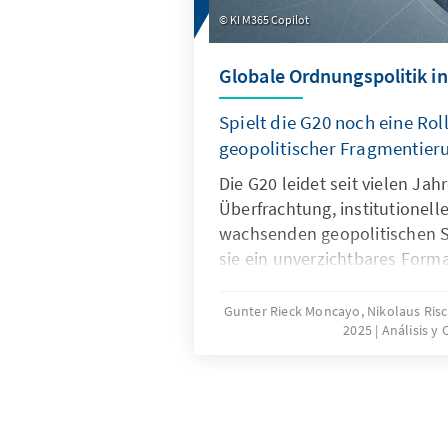
KI M365 Copilot
Globale Ordnungspolitik in
Spielt die G20 noch eine Roll
geopolitischer Fragmentier
Die G20 leidet seit vielen Ja
Überfrachtung, institutionel
wachsenden geopolitischen S
sie ein unverzichtbares Forma
Ordnungspolitik und muss dah
und Wirksamkeit zurückgewin
Gunter Rieck Moncayo, Nikolaus Ris
2025
Análisis y
gelingen, wenn die G20 sich 
konzentriert, die Troika zu e
Planungsinstanz weiterentwic
Quasi-Sekretariat institutione
Arbeitsweise stärker auf ums