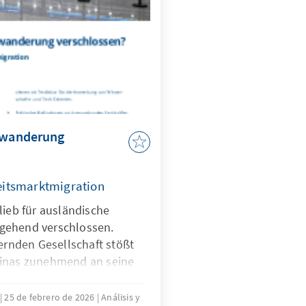
Zuwanderung
itsmarktmigration
lieb für ausländische
gehend verschlossen.
ternden Gesellschaft stößt
hinas zunehmend an seine
e Anwerbung ausländischer
uf absehbare Zeit erfordern
25 de febrero de 2026
Análisis y