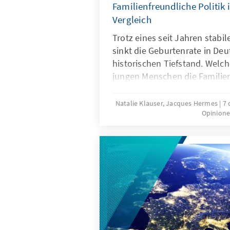
Familienfreundliche Politik 
Vergleich
Trotz eines seit Jahren stab
sinkt die Geburtenrate in Deu
historischen Tiefstand. Wel
jungen Menschen die Famili
politischen Rahmenbedingu
beitragen, dass mehr Kinderw
Natalie Klauser, Jacques Hermes
7 
Opinione
werden? Aktuelle Forschungs
Vergleich familienpolitischer
Länder liefern Hinweise für e
Weiterentwicklung der Familie
Deutschland.