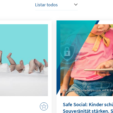
© Rawpixel/smarterpix.com, mit KI be
Safe Social: Kinder sch
Souveränität stärken. 