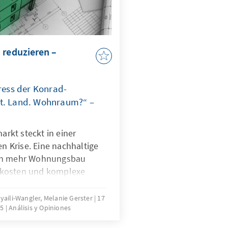
 reduzieren –
ess der Konrad-
dt. Land. Wohnraum?“ –
rkt steckt in einer
en Krise. Eine nachhaltige
rch mehr Wohnungsbau
ukosten und komplexe
bremsen die Bautätigkeit
s Problems bedarf es einer
oyaili-Wangler, Melanie Gerster
17
25
Análisis y Opiniones
ulatorischer Komplexität.