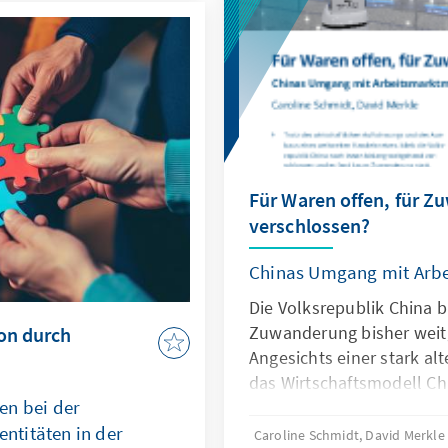
 Indikatoren gibt sie
le Trends und
Für Waren offen, für 
verschlossen?
Chinas Umgang mit Arbe
Die Volksrepublik China b
Zuwanderung bisher weit
ion durch
Angesichts einer stark al
das Wirtschaftsmodell C
en bei der
Grenzen, was die gezielt
titäten in der
Fach- und Arbeitskräfte a
Caroline Schmidt, David Merkle