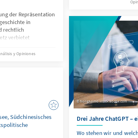
Opi
könnte. Für Deutschland
China ein neuer Wettbewe
ung der Repräsentation
Wettbewerb um Talente e
geschichte in
d rechtlich
tz verbietet
nft. Für Quoten
Migrationsgeschichte
nálisis y Opiniones
che Grundlage. Das
en für neu
 nur zu Beginn
herausfordernde
Gruppe.
NongAsimo, stock.adobe.com
see, Südchinesisches
Drei Jahre ChatGPT – e
spolitische
Wo stehen wir und welch