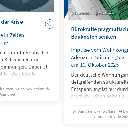
Smarterpix / ArchManStocker
 der Krise
Bürokratie pragmatisch
e in Zeiten
Baukosten senken
ung?
Impulse vom Wohnkongr
hren unter thematischer
Adenauer-Stiftung „Sta
len Schwächen und
am 16. Oktober 2025
pannungen. Dabei ist
t für die globale
Der deutsche Wohnungsma
er ihre Legitimität
tiefgreifenden strukturell
nen. Dies kann nur
Entspannung ist nur du
chbieter
21 de noviembre de
 Opiniones
auf ihr Kernmandat
möglich – doch hohe Ba
iner mehrjährigen
regulatorische Vorgaben 
kelt, die OECD als
erheblich. Zur Lösung de
Dr. Jan Cernicky, Dr. Sarah Al D
ll stärkt und ihre
de noviembre de 20
dringenden Reduktion reg
etzbare Ergebnisse