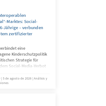
nteroperablen
al“-Marktes: Social-
16-Jährige – verbunden
em zertifizierter
verbindet eine
tragene Kinderschutzpolitik
tischen Strategie für
t dem Social-Media-Verbot
eren viele Staaten auf
ukte und die jahrelange
v
5 de agosto de 2026
Análisis y
niones
chender Plattformen. Es
n System zertifizierter
den, um die Regeln für
zurichten: Kinder müssen