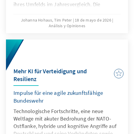
ihres Umfelds im Jahresvergleich. Die
jährliche Analyse liefert eine
multithematische Standortbestimmung in
Johanna Hohaus, Tim Peter
18 de mayo de 2026
Análisis y Opiniones
den Bereichen Innovation und
Wettbewerbsfähigkeit, Europapolitische
Ausrichtung der Mitgliedstaaten und Globales
Umfeld. Durch die Verwendung qualitativer
und quantitativer Indikatoren gibt sie
fundierte Einblicke in aktuelle Trends und
Mehr KI für Verteidigung und
Entwicklungen.
Resilienz
Impulse für eine agile zukunftsfähige
Bundeswehr
Technologische Fortschritte, eine neue
Weltlage mit akuter Bedrohung der NATO-
Ostflanke, hybride und kognitive Angriffe auf
Deutschland und seine Verbündeten sowie