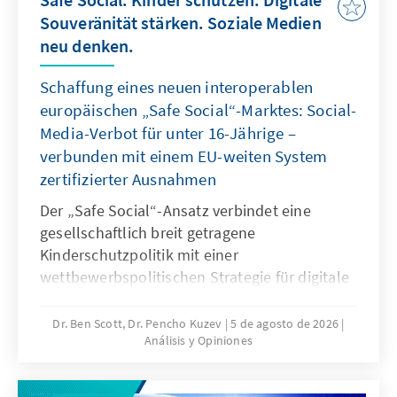
Souveränität stärken. Soziale Medien
neu denken.
Schaffung eines neuen interoperablen
europäischen „Safe Social“-Marktes: Social-
Media-Verbot für unter 16-Jährige –
verbunden mit einem EU-weiten System
zertifizierter Ausnahmen
Der „Safe Social“-Ansatz verbindet eine
gesellschaftlich breit getragene
Kinderschutzpolitik mit einer
wettbewerbspolitischen Strategie für digitale
Souveränität. Mit dem Social-Media-Verbot für
unter 16-Jährige reagieren viele Staaten auf
Dr. Ben Scott, Dr. Pencho Kuzev
5 de agosto de 2026
Análisis y Opiniones
gefährliche digitale Produkte und die
jahrelange Untätigkeit marktbeherrschender
Plattformen. Es sollte mit einem EU-weiten