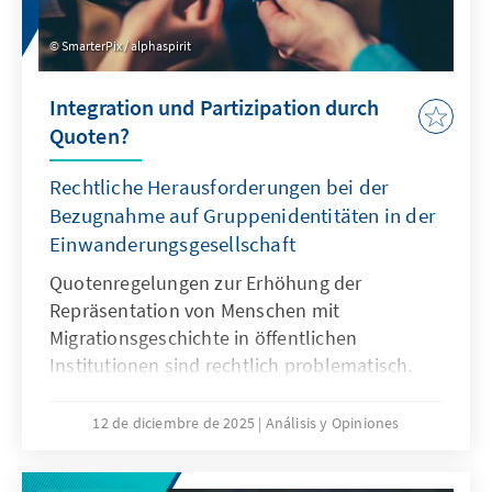
SmarterPix / alphaspirit
Integration und Partizipation durch
Quoten?
Rechtliche Herausforderungen bei der
Bezugnahme auf Gruppenidentitäten in der
Einwanderungsgesellschaft
Quotenregelungen zur Erhöhung der
Repräsentation von Menschen mit
Migrationsgeschichte in öffentlichen
Institutionen sind rechtlich problematisch.
Das Grundgesetz verbietet Differenzierungen
nach Herkunft. Für Quoten zugunsten von
12 de diciembre de 2025
Análisis y Opiniones
Menschen mit Migrationsgeschichte fehlt eine
verfassungsrechtliche Grundlage. Das Papier