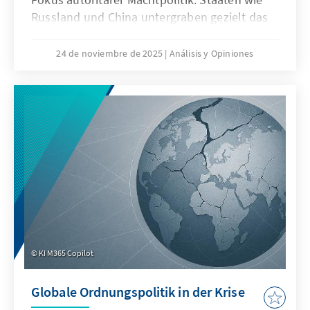
Russland und China untergraben gezielt das
Seerecht, um maritime Räume strategisch zu
formen – eine Praxis, die als „Lawfare“
24 de noviembre de 2025
Análisis y Opiniones
bekannt ist. In der Ostsee zeigen
Sabotageakte Europas Verwundbarkeit, im
Südchinesischen Meer demonstriert China,
wie Recht zur Machtfrage wird. Beide Fälle
verdeutlichen: Wo das Seerecht unterwandert
wird, geraten Europas Sicherheit,
Handlungsfähigkeit und die regelbasierte
Ordnung ins Wanken.
KI M365 Copilot
Globale Ordnungspolitik in der Krise