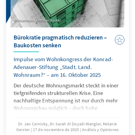
Smarterpix / ArchManStocker
Bürokratie pragmatisch reduzieren –
Baukosten senken
Impulse vom Wohnkongress der Konrad-
Adenauer-Stiftung „Stadt. Land.
Wohnraum?“ – am 16. Oktober 2025
Der deutsche Wohnungsmarkt steckt in einer
tiefgreifenden strukturellen Krise. Eine
nachhaltige Entspannung ist nur durch mehr
Wohnungsbau möglich – doch hohe
Baukosten und komplexe regulatorische
Vorgaben bremsen die Bautätigkeit erheblich.
Dr. Jan Cernicky, Dr. Sarah Al Doyaili-Wangler, Melanie
Gerster
17 de noviembre de 2025
Análisis y Opiniones
Zur Lösung des Problems bedarf es einer