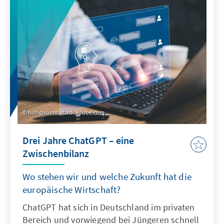
zeigt: Sonderregelungen für neu
eingewanderte Menschen sind nur zu Beginn
sinnvoll. Später besteht die herausfordernde
Aufgabe der Abgrenzung der Gruppe.
NongAsimo, stock.adobe.com
Drei Jahre ChatGPT – eine
Zwischenbilanz
Wo stehen wir und welche Zukunft hat die
europäische Wirtschaft?
ChatGPT hat sich in Deutschland im privaten
Bereich und vorwiegend bei Jüngeren schnell