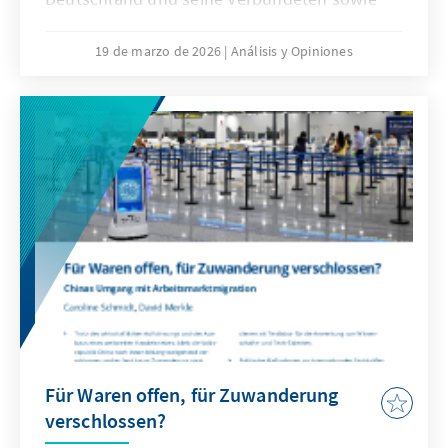
veränderte Kommunikationsbedingungen
stellen die Bundeswehr vor neue
19 de marzo de 2026
Análisis y Opiniones
Herausforderungen. Künstliche Intelligenz ist
aber nicht nur Treiber bei diesen
Entwicklungen, sondern zugleich eine
Antwort. Dafür bedarf es einer KI-Strategie,
die wesentliche Herausforderungen gezielt
adressiert und die Möglichkeiten von KI nach
ethischen Richtlinien aktiv nutzt, um effizient
abschrecken zu können.
Für Waren offen, für Zuwanderung
verschlossen?