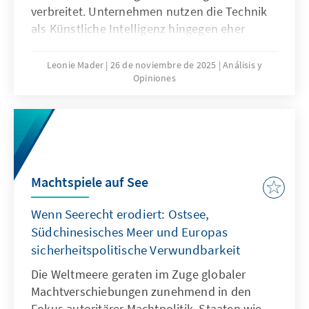
verbreitet. Unternehmen nutzen die Technik
als Künstliche Intelligenz hingegen eher
zögerlich und explorativ. Ausschlaggebend
hierfür sind nicht nur technische
Leonie Mader
26 de noviembre de 2025
Análisis y
Opiniones
Eigenschaften von ChatGPT, sondern auch
Produkteigenschaften wie die Transparenz
oder die Spezifikation. Für Europa geht es
deshalb nicht darum, ChatGPT mit
Verzögerung nachzubauen. Vielmehr gilt es
eigene Modelle zu entwickeln oder
Machtspiele auf See
außereuropäische so anzupassen, dass sie als
Produkte besser zu den institutionalisierten
Wenn Seerecht erodiert: Ostsee,
Strukturen passen.
Südchinesisches Meer und Europas
sicherheitspolitische Verwundbarkeit
Die Weltmeere geraten im Zuge globaler
Machtverschiebungen zunehmend in den
Fokus autoritärer Machtpolitik. Staaten wie