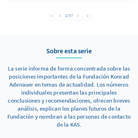
anderer in der Partei vertretener Positionen
und erfüllt mehrere politische Funktionen.
1
/57
Hierzu zählen vor allem die Legitimierung von
Muslimfeindlichkeit, der Angriff auf politische
Gegner und die Ablenkung von Extremismus
und Antisemitismus in den eigenen Reihen.
Sobre esta serie
La serie informa de forma concentrada sobre las
posiciones importantes de la Fundación Konrad
Adenauer en temas de actualidad. Los números
individuales presentan las principales
conclusiones y recomendaciones, ofrecen breves
análisis, explican los planes futuros de la
Fundación y nombran a las personas de contacto
de la KAS.