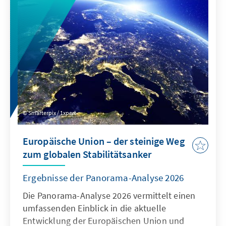
System zertifizierter Ausnahmen verbunden
werden, um die Regeln für digitale Dienste
neu auszurichten: Kinder müssen wirksam
geschützt werden, zugleich muss der Markt
für europäische Alternativen zum heutigen
Oligopol geöffnet werden.
Smarterpix / 1xpert
Europäische Union – der steinige Weg
zum globalen Stabilitätsanker
Ergebnisse der Panorama-Analyse 2026
Die Panorama-Analyse 2026 vermittelt einen
umfassenden Einblick in die aktuelle
Entwicklung der Europäischen Union und