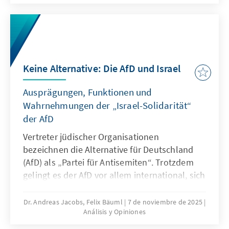
dringenden Reduktion regulatorischer
Komplexität.
Keine Alternative: Die AfD und Israel
Ausprägungen, Funktionen und
Wahrnehmungen der „Israel-Solidarität“
der AfD
Vertreter jüdischer Organisationen
bezeichnen die Alternative für Deutschland
(AfD) als „Partei für Antisemiten“. Trotzdem
gelingt es der AfD vor allem international, sich
als Vorkämpferin israelischer Interessen und
als Beschützerin jüdischen Lebens in
Dr. Andreas Jacobs, Felix Bäuml
7 de noviembre de 2025
Análisis y Opiniones
Deutschland zu positionieren. Diese
Positionierung widerspricht einer Reihe