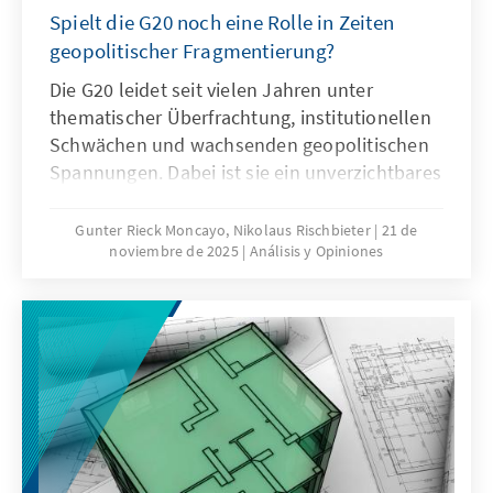
Spielt die G20 noch eine Rolle in Zeiten
geopolitischer Fragmentierung?
Die G20 leidet seit vielen Jahren unter
thematischer Überfrachtung, institutionellen
Schwächen und wachsenden geopolitischen
Spannungen. Dabei ist sie ein unverzichtbares
Format für die globale Ordnungspolitik und
muss daher ihre Legitimität und Wirksamkeit
Gunter Rieck Moncayo, Nikolaus Rischbieter
21 de
noviembre de 2025
Análisis y Opiniones
zurückgewinnen. Dies kann nur gelingen,
wenn die G20 sich auf ihr Kernmandat
konzentriert, die Troika zu einer mehrjährigen
Planungsinstanz weiterentwickelt, die OECD
als Quasi-Sekretariat institutionell stärkt und
ihre Arbeitsweise stärker auf umsetzbare
Ergebnisse ausrichtet.