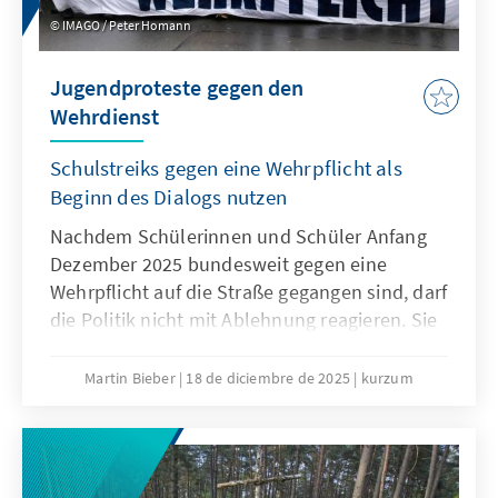
IMAGO / Peter Homann
Jugendproteste gegen den
Wehrdienst
Schulstreiks gegen eine Wehrpflicht als
Beginn des Dialogs nutzen
Nachdem Schülerinnen und Schüler Anfang
Dezember 2025 bundesweit gegen eine
Wehrpflicht auf die Straße gegangen sind, darf
die Politik nicht mit Ablehnung reagieren. Sie
muss den Sorgen und Bedürfnissen der
jungen Generation offen begegnen. Nur wenn
Martin Bieber
18 de diciembre de 2025
kurzum
die Jugend einbezogen wird, werden
Maßnahmen wie das
Wehrdienstmodernisierungsgesetz oder ein
potenzieller Gesellschaftsdienst Akzeptanz