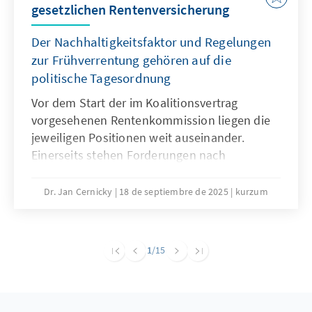
gesetzlichen Rentenversicherung
Der Nachhaltigkeitsfaktor und Regelungen
zur Frühverrentung gehören auf die
politische Tagesordnung
Vor dem Start der im Koalitionsvertrag
vorgesehenen Rentenkommission liegen die
jeweiligen Positionen weit auseinander.
Einerseits stehen Forderungen nach
Einsparungen, andererseits wird jegliche
Kürzung von Leistungen abgelehnt. Eine
Dr. Jan Cernicky
18 de septiembre de 2025
kurzum
notwendige große Rentenreform, die auch
Fragen der Pensionen, des
Renteneintrittsalters und der Beitragshöhe
1
/15
adressiert, sollte zwar weiter das Ziel sein,
erscheint jedoch in der kurzen Frist sehr
ambitioniert. Um auf dem Weg zu größeren
Reformen dennoch voranzukommen, gibt es