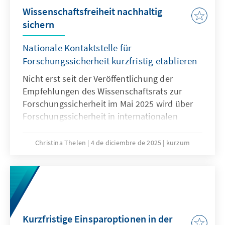
Wissenschaftsfreiheit nachhaltig
sichern
Nationale Kontaktstelle für
Forschungssicherheit kurzfristig etablieren
Nicht erst seit der Veröffentlichung der
Empfehlungen des Wissenschaftsrats zur
Forschungssicherheit im Mai 2025 wird über
Forschungssicherheit in internationalen
Kooperationen intensiv diskutiert. Waren
diese noch bis vor wenigen Jahren im
Christina Thelen
4 de diciembre de 2025
kurzum
Regelfall positiv belegt – gilt doch
Internationalität in der Forschung als
Wissenstreiber und Goldstandard – rücken
spätestens seit dem Überfall Russlands auf
die Ukraine, die Risiken internationaler
Kooperationen immer mehr in den Fokus.
Kurzfristige Einsparoptionen in der