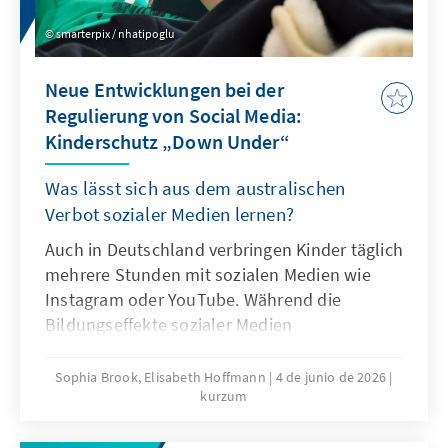
smarterpix / nhatipoglu
Neue Entwicklungen bei der
Regulierung von Social Media:
Kinderschutz „Down Under“
Was lässt sich aus dem australischen
Verbot sozialer Medien lernen?
Auch in Deutschland verbringen Kinder täglich
mehrere Stunden mit sozialen Medien wie
Instagram oder YouTube. Während die
Bildungseffekte sozialer Medien
überschaubar sind, mehren sich die Belege
für Suchtgefahr und weitere problematische
Sophia Brook, Elisabeth Hoffmann
4 de junio de 2026
kurzum
Folgen intensiven Konsums sozialer Medien.
Ist das australische Verbot von Social Media