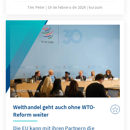
und nur in eng definierten Bereichen
Tim Peter
19 de febrero de 2026
kurzum
angewandt werden. Effektiver wäre eine
Kombination aus gezielten Ausgleichszöllen
bei unfairem Wettbewerb und einer offensiven
Freihandelsagenda.
IMAGO / Xinhua
Welthandel geht auch ohne WTO-
Reform weiter
Die EU kann mit ihren Partnern die