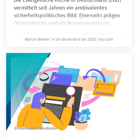
vermittelt seit Jahren ein ambivalentes
sicherheitspolitisches Bild. Einerseits prägen
Ostermärsche und ein kompromissloser
Pazifismus das Denken vieler
Kirchenmitglieder. Andererseits engagieren
Martin Bieber
4 de diciembre de 2025
kurzum
sich evangelische Geistliche in der
Militärseelsorge der Bundeswehr und
begleiten Soldatinnen und Soldaten bei
Auslandseinsätzen.
smarterpics / Sonulkaster