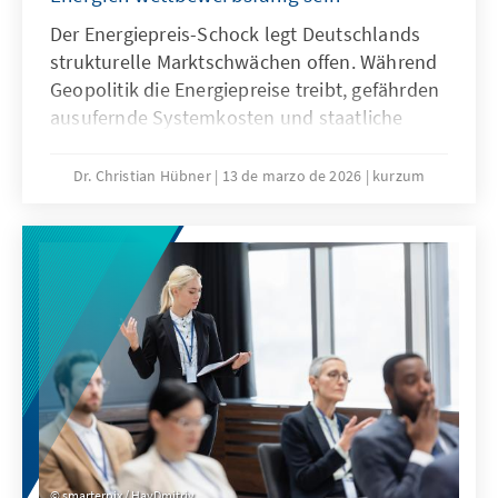
Der Energiepreis-Schock legt Deutschlands
strukturelle Marktschwächen offen. Während
Geopolitik die Energiepreise treibt, gefährden
ausufernde Systemkosten und staatliche
Abgaben unsere Wirtschaftssubstanz. Eine
resiliente Energiewende wirkt dem entgegen
Dr. Christian Hübner
13 de marzo de 2026
kurzum
und ist auch bei sinkenden fossilen Preisen
wettbewerbsfähig. So lässt sich unser
Industriestandort sichern und verhindert,
dass Klimaschutz durch den Verlust
wertvoller Wertschöpfung erkauft wird.
smarterpix / HayDmitriy