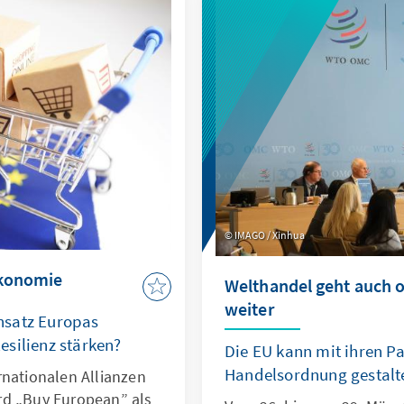
 durch den Verlust
auft wird.
IMAGO / Xinhua
ökonomie
Welthandel geht auch
weiter
nsatz Europas
silienz stärken?
Die EU kann mit ihren Pa
Handelsordnung gestalt
rnationalen Allianzen
rd „Buy European” als