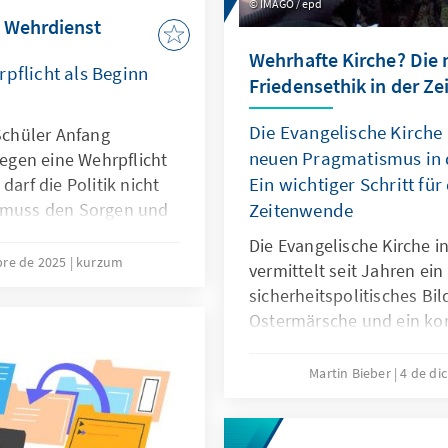
IMAGO / epd
 Wehrdienst
Wehrhafte Kirche? Die 
rpflicht als Beginn
Friedensethik in der Z
Die Evangelische Kirche
chüler Anfang
neuen Pragmatismus in d
gen eine Wehrpflicht
Ein wichtiger Schritt fü
darf die Politik nicht
e muss den Sorgen und
Zeitenwende
ration offen
Die Evangelische Kirche i
nd einbezogen wird,
bre de 2025
kurzum
vermittelt seit Jahren ei
sicherheitspolitisches Bil
setz oder ein
Ostermärsche und ein ko
enst Akzeptanz finden
das Denken vieler Kirchen
engagieren sich evangelis
Martin Bieber
4 de di
Militärseelsorge der Bun
Soldatinnen und Soldaten