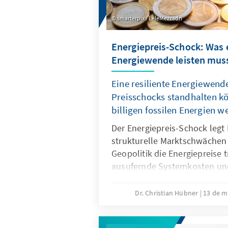
smarterpix / LeleMezzadri
Energiepreis-Schock: Was e
Energiewende leisten mus
Eine resiliente Energiewende
Preisschocks standhalten 
billigen fossilen Energien 
Der Energiepreis-Schock legt
strukturelle Marktschwächen
Geopolitik die Energiepreise t
ausufernde Systemkosten un
unsere Wirtschaftssubstanz. E
Energiewende wirkt dem entg
Dr. Christian Hübner
13 de m
sinkenden fossilen Preisen w
lässt sich unser Industriesta