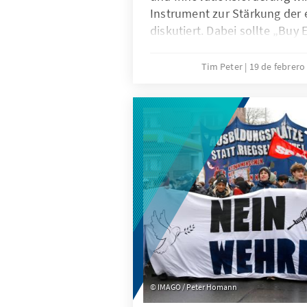
Instrument zur Stärkung der 
diskutiert. Dabei sollte „Buy
Ratio sein und nur in eng def
angewandt werden. Effektiver
Tim Peter
19 de febrero
Kombination aus gezielten Au
unfairem Wettbewerb und ein
Freihandelsagenda.
IMAGO / Peter Homann