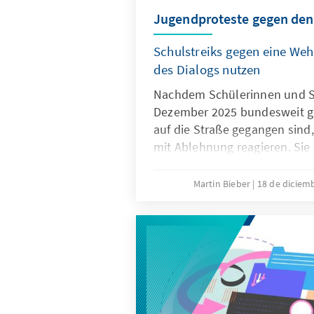
Jugendproteste gegen den
Schulstreiks gegen eine Weh
des Dialogs nutzen
Nachdem Schülerinnen und S
Dezember 2025 bundesweit ge
auf die Straße gegangen sind, 
mit Ablehnung reagieren. Si
Bedürfnissen der jungen Gene
begegnen. Nur wenn die Juge
Martin Bieber
18 de diciem
werden Maßnahmen wie das
Wehrdienstmodernisierungsge
potenzieller Gesellschaftsdi
können.