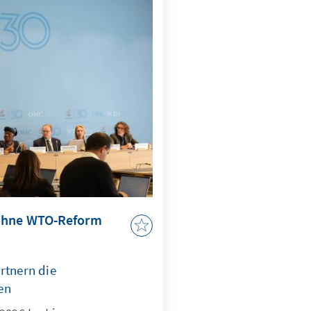
 ohne WTO-Reform
rtnern die
en