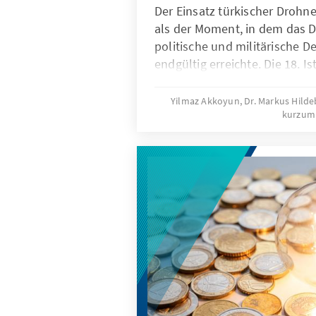
Der Einsatz türkischer Drohne
als der Moment, in dem das D
politische und militärische D
endgültig erreichte. Die 18. I
Conference® 2026 unterstric
Bedeutung der Türkei als Pr
Yilmaz Akkoyun, Dr. Markus Hild
kurzum
Drohnen- und UAV-Systeme. 
Gipfel 2026 hat sich der Arbe
Außenpolitik mit diesem Them
strategische Sicherheitspartn
im Bereich der Drohnenentwic
Bestandteil deutscher und e
sicherheitspolitischer Überle