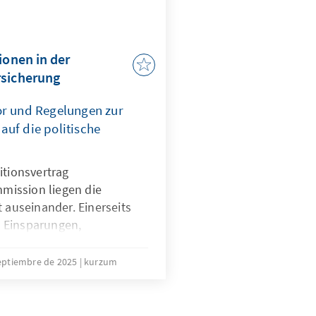
ionen in der
rsicherung
or und Regelungen zur
auf die politische
itionsvertrag
ission liegen die
t auseinander. Einerseits
 Einsparungen,
e Kürzung von Leistungen
ge große Rentenreform,
eptiembre de 2025
kurzum
ionen, des
 der Beitragshöhe
ter das Ziel sein, erscheint