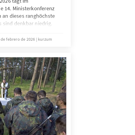
2026 tagt im
 14. Ministerkonferenz
 an dieses ranghöchste
sind denkbar niedrig.
von aus, dass der seit der
Doha andauernde Stillstand
 de febrero de 2026
kurzum
e seit Jahren geforderte
 WTO wird auch dieses Mal
ar keine gute Nachricht für
ng, es bedeutet aber nicht,
räften innerhalb der
sbesondere der EU die