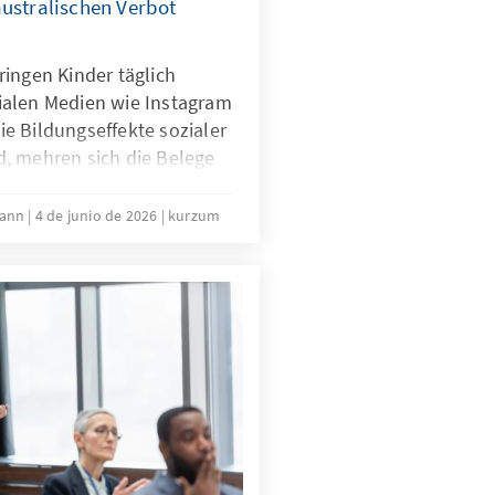
australischen Verbot
ingen Kinder täglich
ialen Medien wie Instagram
e Bildungseffekte sozialer
, mehren sich die Belege
ere problematische Folgen
er Medien. Ist das
mann
4 de junio de 2026
kurzum
ocial Media eine Antwort
g?