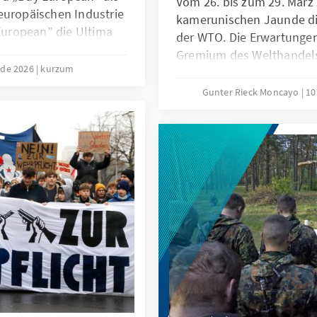
Vom 26. bis zum 29. März 
europäischen Industrie
kamerunischen Jaunde die
 European” die Ultima
der WTO. Die Erwartungen
inierten Bereichen
Gremium des Welthandels 
 wäre eine
 de 2026
kurzum
Niemand geht ernsthaft da
sgleichszöllen bei
4. Ministerkonferenz in 
Gunter Rieck Moncayo
10
er offensiven
aufgelöst werden kann. Di
grundlegende Reform der
nicht gelingen. Das ist zw
die globale Handelsordnu
dass den konstruktiven K
Weltgemeinschaft und in
Hände gebunden sind.