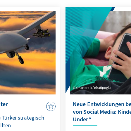
smarterpix / nhatipoglu
ter
Neue Entwicklungen be
von Social Media: Kin
Türkei strategisch
Under“
llten