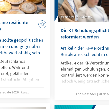
smarterpix / HayDmitriy
ine resiliente
s
Die KI-Schulungspflicht
reformiert werden
 sollte geopolitischen
können und gegenüber
Artikel 4 der KI-Verordnu
wettbewerbsfähig sein
Bürokratie, schlecht in d
 Deutschlands
Artikel 4 der KI-Verordnu
 offen. Während
einmaligen Schulungen, d
reibt, gefährden
kontrolliert werden können
d staatliche Abgaben
jedoch wenig tatsächlich
ine resiliente
vielmehr agile, sektorale
egen und ist auch bei
arzo de 2026
kurzum
Der Passus sollte deshalb
Leonie Mader
20 de 
ettbewerbsfähig. So
Omnibus modifiziert wer
ndort sichern und