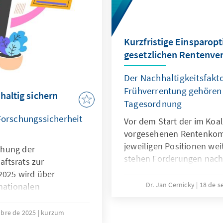
Kurzfristige Einsparopt
gesetzlichen Rentenve
Der Nachhaltigkeitsfakt
Frühverrentung gehören 
haltig sichern
Tagesordnung
 Forschungssicherheit
Vor dem Start der im Koal
vorgesehenen Rentenkomm
jeweiligen Positionen wei
ichung der
stehen Forderungen nach
ftsrats zur
andererseits wird jeglich
2025 wird über
abgelehnt. Eine notwendi
Dr. Jan Cernicky
18 de s
rnationalen
die auch Fragen der Pens
tiert. Waren diese noch
Renteneintrittsalters und
elfall positiv belegt –
mbre de 2025
kurzum
adressiert, sollte zwar wei