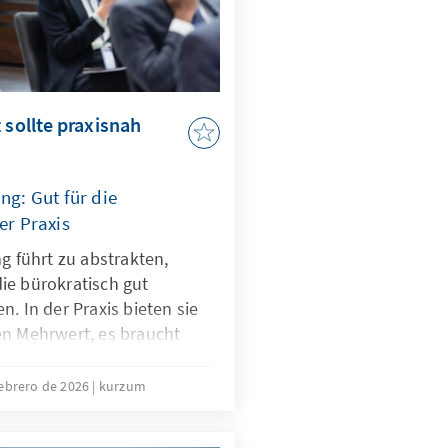
 sollte praxisnah
ng: Gut für die
er Praxis
ng führt zu abstrakten,
ie bürokratisch gut
. In der Praxis bieten sie
en Mehrwert, es braucht
 Lehr- und Lernangebote.
 mit dem Digitalen
febrero de 2026
kurzum
den.