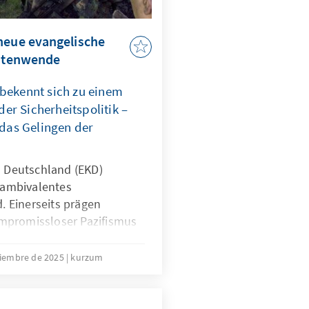
neue evangelische
eitenwende
 bekennt sich zu einem
er Sicherheitspolitik –
r das Gelingen der
n Deutschland (EKD)
n ambivalentes
d. Einerseits prägen
mpromissloser Pazifismus
mitglieder. Andererseits
che Geistliche in der
ciembre de 2025
kurzum
deswehr und begleiten
 bei Auslandseinsätzen.