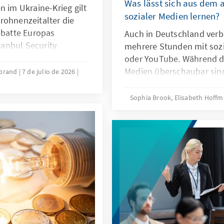
Was lässt sich aus dem 
n im Ukraine-Krieg gilt
sozialer Medien lernen?
rohnenzeitalter die
ebatte Europas
Auch in Deutschland verbr
stanbul Security
mehrere Stunden mit soz
h die wachsende
oder YouTube. Während di
oduzent moderner
Medien überschaubar sind
ebrand
7 de julio de 2026
Vor dem Ankara NATO-
für Suchtgefahr und weit
itskreis Junge
intensiven Konsums sozial
Sophia Brook, Elisabeth Hoff
a befasst: Eine
australische Verbot von S
erschaft mit der Türkei
auf diese Herausforderun
klung sollte wichtiger
uropäischer
gungen sein.