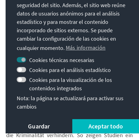
aktueller Diskussionen ist, durch die Verwendung
seguridad del sitio. Además, el sitio web reúne
von Bodycams bei Einsätzen der Polícia Militar
datos de usuarios anónimos para el análisis
begegnet werden, welche durch das Schaffen
estadístico y para mostrar el contenido
weiterer Informationsquellen, die Grundlage der
incorporado de sitios externos. Se puede
Ermittlungen der Polícia Civil verbessern könnte.
cambiar la configuración de las cookies en
cualquier momento.
Más información
Verbesserungswürdig erscheint zudem die
Cookies técnicas necesarias
verstärkte Einbindung und Beteiligung der
kommunalen Ebene
an der Polizeiarbeit.
Cookies para el análisis estadístico
Diesbezüglich sollte in Präventionsarbeit betreffend
Cookies para la visualización de los
bestimmte Gruppen, Orte oder einschlägiges
contenidos integrados
Risikoverhalten investiert werden.
Nota: la página se actualizará para activar sus
Die Kommunen könnten durch primär-präventive
cambios
Polizeiarbeit etwa bei einem Auftreten gewisser
Risikofaktoren (wie etwa Schulschwänzen) frühzeitig
Guardar
Aceptar todo
intervenieren und auf diese Weise ein Abdriften in
die Kriminalität verhindern. So zeigen Studien ein