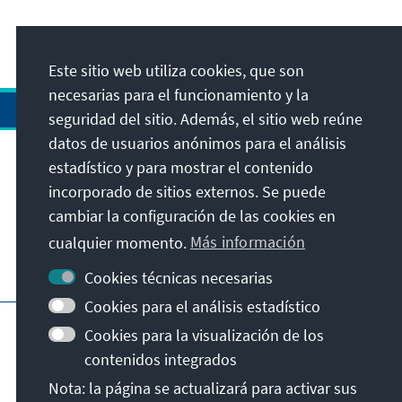
Este sitio web utiliza cookies, que son
necesarias para el funcionamiento y la
seguridad del sitio. Además, el sitio web reúne
datos de usuarios anónimos para el análisis
estadístico y para mostrar el contenido
Dirección
incorporado de sitios externos. Se puede
cambiar la configuración de las cookies en
Contacto
cualquier momento.
Más información
Visita también
Cookies técnicas necesarias
Cookies para el análisis estadístico
Página principal de la KAS
Pie de imprenta
Cookies para la visualización de los
Protección de datos
Condiciones de uso
contenidos integrados
Declaración sobre accesibilidad
Nota: la página se actualizará para activar sus
Notificar barrera