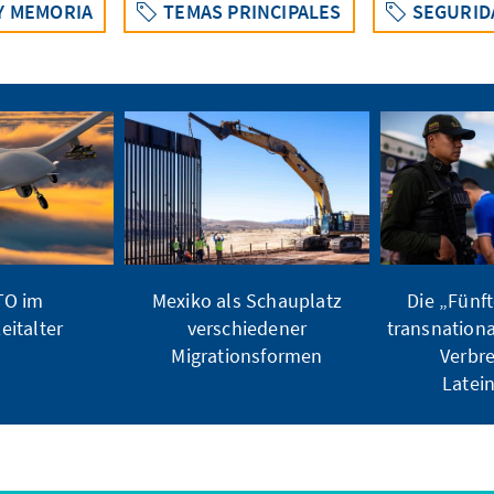
Y MEMORIA
TEMAS PRINCIPALES
SEGURID
TO im
Mexiko als Schauplatz
Die „Fünf
italter
verschiedener
transnationa
Migrationsformen
Verbr
Latei