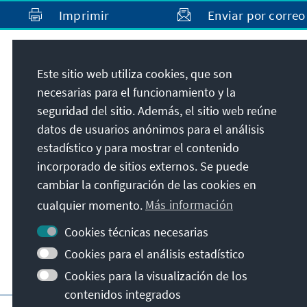
Imprimir
Enviar por correo
Dirección
Este sitio web utiliza cookies, que son
necesarias para el funcionamiento y la
Konrad-Adenauer-Stiftung e.V.
seguridad del sitio. Además, el sitio web reúne
Oficina de la Fundación en el Perú
datos de usuarios anónimos para el análisis
Registro Oficial:
estadístico y para mostrar el contenido
Konrad-Adenauer-Stiftung e. V., Oficina en el
incorporado de sitios externos. Se puede
Perú
cambiar la configuración de las cookies en
Calle Grimaldo del Solar 162, Oficina 1004,
cualquier momento.
Más información
Miraflores
Lima
Cookies técnicas necesarias
Perú
Cookies para el análisis estadístico
Cookies para la visualización de los
contenidos integrados