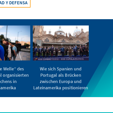
AD Y DEFENSA
te Welle“ des
Wie sich Spanien und
l organisierten
Portugal als Brücken
echens in
zwischen Europa und
namerika
Lateinamerika positionieren