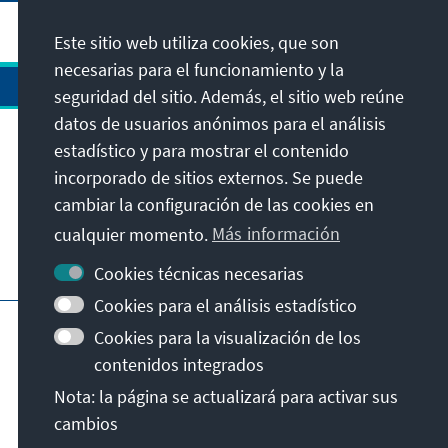
Este sitio web utiliza cookies, que son
necesarias para el funcionamiento y la
seguridad del sitio. Además, el sitio web reúne
datos de usuarios anónimos para el análisis
estadístico y para mostrar el contenido
Dirección
incorporado de sitios externos. Se puede
cambiar la configuración de las cookies en
Contacto
cualquier momento.
Más información
Visita también
Cookies técnicas necesarias
Cookies para el análisis estadístico
Página principal de la KAS
Pie de imprenta
Cookies para la visualización de los
Protección de datos
Condiciones de uso
contenidos integrados
Declaración sobre accesibilidad
Nota: la página se actualizará para activar sus
Notificar barrera
cambios
© Konrad-Adenauer-Stiftung e.V. 2026