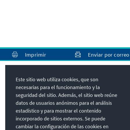
Imprimir
Enviar por correo
Dirección
Este sitio web utiliza cookies, que son
necesarias para el funcionamiento y la
Konrad-Adenauer-Stiftung e.V.
seguridad del sitio. Además, el sitio web reúne
Oficina de la Fundación en el Perú
datos de usuarios anónimos para el análisis
Registro Oficial:
estadístico y para mostrar el contenido
Konrad-Adenauer-Stiftung e. V., Oficina en el
incorporado de sitios externos. Se puede
Perú
cambiar la configuración de las cookies en
Calle Grimaldo del Solar 162, Oficina 1004,