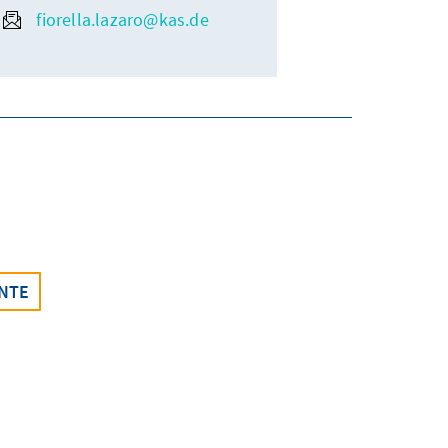
fiorella.lazaro@kas.de
ENTE